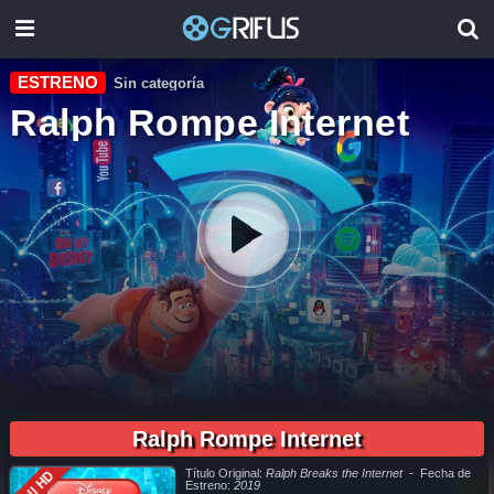
ESTRENO
Sin categoría
Ralph Rompe Internet
01:52:00
pelicula completa Ralph Rompe Internet en español online, pelicula completa Ralph Rompe Internet en español latino online, pelicula completa Ralph Rompe Internet en español, pelicula completa
Ralph Rompe Internet en español latino, pelicula completa Ralph Rompe Internet audio latino, pelicula completa Ralph Rompe Internet audio latino online, como ver Ralph Rompe Internet pelicula
completa en español, como ver Ralph Rompe Internet pelicula completa en español latino, como ver y descargar Ralph Rompe Internet pelicula completa en español, como ver y descargar
Ralph Rompe Internet
Ralph Rompe Internet pelicula completa en español latino, ver Ralph Rompe Internet pelicula completa en español, ver Ralph Rompe Internet pelicula completa en español latino, Ralph Rompe
Internet pelicula completa audio latino, Ralph Rompe Internet pelicula completa 2019, Ralph Rompe Internet pelicula completa en español, Ralph Rompe Internet pelicula completa en español
latino, trailer Ralph Rompe Internet, Ralph Rompe Internet trailer, ver trailer Ralph Rompe Internet español, trailer en español Ralph Rompe Internet, Ralph Rompe Internet trailer español latino,
Ralph Rompe Internet descargar torrent gratis, descargar pelicula completa Ralph Rompe Internet hd, descargar Ralph Rompe Internet pelicula completa, descargar Ralph Rompe Internet
pelicula completa torrent, descargar Ralph Rompe Internet pelicula completa utorrent, descargar Ralph Rompe Internet pelicula completa mega, descargar Ralph Rompe Internet pelicula
completa gratis, Ralph Rompe Internet descargar pelicula completa gratis, Ralph Rompe Internet descargar pelicula completa hd, descargar pelicula Ralph Rompe Internet gratis, descargar
pelicula Ralph Rompe Internet completa, en Español, en Español Latino, en Latino, ver Ralph Rompe Internet Online, ver gratis Ralph Rompe Internet online, ver pelicula Ralph Rompe Internet
Título Original:
Ralph Breaks the Internet
- Fecha de
Full HD
online, ver Ralph Rompe Internet online megavideo, ver pelicula Ralph Rompe Internet online gratis, ver online Ralph Rompe Internet, Ralph Rompe Internet online ver pelicula, ver estreno Ralph
Rompe Internet online, Ralph Rompe Internet online ver, Ralph Rompe Internet ver online, Ver Pelicula Ralph Rompe Internet Español Latino, Pelicula Ralph Rompe Internet Latino Online, Pelicula
Estreno:
2019
Ralph Rompe Internet Español Online, Pelicula Ralph Rompe Internet Subtitulado,