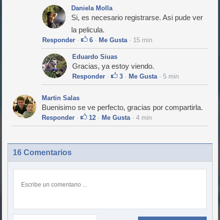
Daniela Molla
Si, es necesario registrarse. Asi pude ver
la pelicula.
Responder
·
6
·
Me Gusta
· 15 min
Eduardo Siuas
Gracias, ya estoy viendo.
Responder
·
3
·
Me Gusta
· 5 min
Martin Salas
Buenisimo se ve perfecto, gracias por compartirla.
Responder
·
12
·
Me Gusta
· 4 min
16 Comentarios