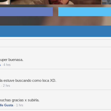
super buenasa.
a
· 4 hrs
la estuve buscando como loca XD.
· 2 hrs
 muchas gracias x subirla.
Me Gusta
· 1 hrs