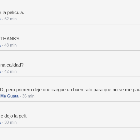
la película.
a
· 52 min
la THANKS.
a
· 48 min
ena calidad?
a
· 42 min
 HD, pero primero deje que cargue un buen rato para que no se me pa
·
Me Gusta
· 36 min
 dejo la peli.
a
· 30 min