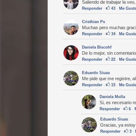
Saliendo de trabajar la veo
Responder
·
43
·
Me Gust
Cristhian Ps
Muchas pero muchas gracias
Responder
·
34
·
Me Gust
Daniela Biscohf
De lo mejor, sin comentario
Responder
·
22
·
Me Gust
Eduardo Siuas
Me pide que me registre, al
Responder
·
15
·
Me Gust
Daniela Molla
Si, es necesario re
Responder
·
6
·
Eduardo Siuas
Gracias, ya estoy
Responder
·
3
·