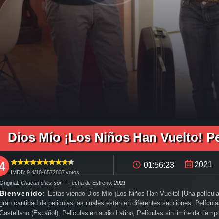
icula completa Dios Mío ¡Los Niños Han Vuelto! en español, pelicula completa Dios Mío ¡Los Niños Han Vuelto! en español latino, pelicula completa Dios Mío ¡Los Niños Han Vuelto! audio latino, pel
ñol, como ver y descargar Dios Mío ¡Los Niños Han Vuelto! pelicula completa en español latino, ver Dios Mío ¡Los Niños Han Vuelto! pelicula completa en español, ver Dios Mío ¡Los Niños Han Vuelt
ler Dios Mío ¡Los Niños Han Vuelto!, Dios Mío ¡Los Niños Han Vuelto! trailer, ver trailer Dios Mío ¡Los Niños Han Vuelto! español, trailer en español Dios Mío ¡Los Niños Han Vuelto!, Dios Mío ¡Los 
descargar Dios Mío ¡Los Niños Han Vuelto! pelicula completa utorrent, descargar Dios Mío ¡Los Niños Han Vuelto! pelicula completa mega, descargar Dios Mío ¡Los Niños Han Vuelto! pelicula comple
o, en Latino, ver Dios Mío ¡Los Niños Han Vuelto! Online, ver gratis Dios Mío ¡Los Niños Han Vuelto! online, ver pelicula Dios Mío ¡Los Niños Han Vuelto! online, ver Dios Mío ¡Los Niños Han Vuelto
Dios Mío ¡Los Niños Han Vuelto! P
uelto! ver online, Ver Pelicula Dios Mío ¡Los Niños Han Vuelto! Español Latino, Pelicula Dios Mío ¡Los Niños Han Vuelto! Latino Online, Pelicula Dios Mío ¡Los Niños Han Vuelto! Español Online, Pelicu
4
2021
01:56:23
IMDB:
9.4/
10
-
6572837
votos
 Original:
Chacun chez soi
- Fecha de Estreno:
2021
Bienvenido:
Estas viendo Dios Mío ¡Los Niños Han Vuelto! [Una películ
gran cantidad de peliculas las cuales estan en diferentes secciones, Películ
Castellano (Español), Peliculas en audio Latino, Películas sin limite de tiem