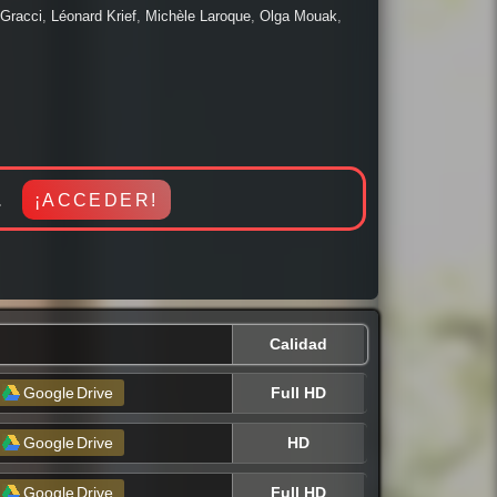
ntástico, Infantil, Intriga, Terror / Miedo, Romance,
 Gracci
,
Léonard Krief
,
Michèle Laroque
,
Olga Mouak
,
re estamos al día con los mejores estrenos a nivel
Virginia Anderson
.
e.
a.
¡ACCEDER!
Calidad
Full HD
Google
Drive
HD
Google
Drive
Full HD
Google
Drive