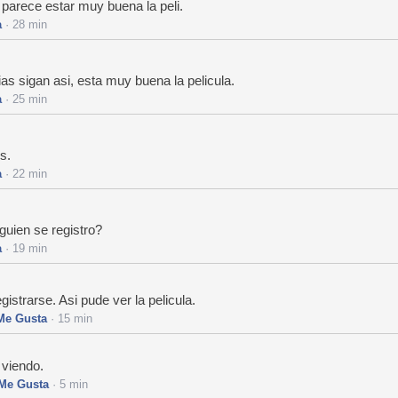
, parece estar muy buena la peli.
a
· 28 min
 sigan asi, esta muy buena la pelicula.
a
· 25 min
s.
a
· 22 min
guien se registro?
a
· 19 min
gistrarse. Asi pude ver la pelicula.
Me Gusta
· 15 min
 viendo.
Me Gusta
· 5 min