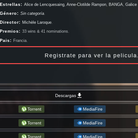
Comedia, Aventura, Guerra (Bélico), Documentales, Ciencia Ficción, Drama, Fa
Estrellas:
Alice de Lencquesaing
,
Anne-Clotilde Rampon
,
BANGA
,
Galice
Suspenso, Thriller, Western. Peliculas online en HD, 1080px, 720px , y siemp
Olivier Rosemberg
,
Oriane Deschamps
,
Stéphane De Groodt
,
Valéria Nikov
,
Género:
Sin categoría
.
mundial. Pasala bien viendo Dios Mío ¡Los Niños Han Vuelto! completa onlin
Director:
Michèle Laroque
.
Premios:
33 wins & 41 nominations.
Pais:
Francia.
Registrate para ver la pelicul
Descargas
Torrent
MediaFire
Torrent
MediaFire
Torrent
MediaFire