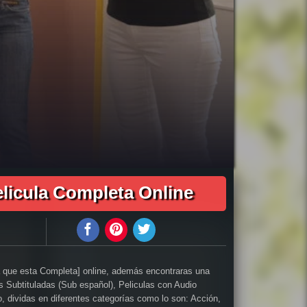
01:56:23
icula completa Dios Mío ¡Los Niños Han Vuelto! audio latino online, como ver Dios Mío ¡Los Niños Han Vuelto! pelicula completa en español, como ver
o! pelicula completa en español latino, Dios Mío ¡Los Niños Han Vuelto! pelicula completa audio latino, Dios Mío ¡Los Niños Han Vuelto! pelicula
Niños Han Vuelto! trailer español latino, Dios Mío ¡Los Niños Han Vuelto! descargar torrent gratis, descargar pelicula completa Dios Mío ¡Los Niños
ta gratis, Dios Mío ¡Los Niños Han Vuelto! descargar pelicula completa gratis, Dios Mío ¡Los Niños Han Vuelto! descargar pelicula completa hd,
! online megavideo, ver pelicula Dios Mío ¡Los Niños Han Vuelto! online gratis, ver online Dios Mío ¡Los Niños Han Vuelto!, Dios Mío ¡Los Niños Han
elicula Completa Online
la Dios Mío ¡Los Niños Han Vuelto! Subtitulado,
a que esta Completa] online, además encontraras una
as Subtituladas (Sub español), Peliculas con Audio
po, dividas en diferentes categorías como lo son: Acción,