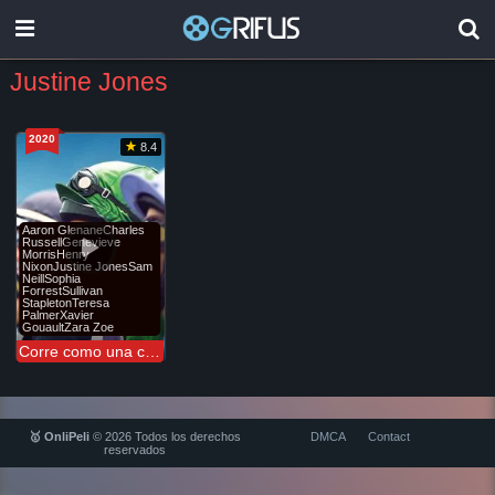
Justine Jones
2020
8.4
Aaron GlenaneCharles
RussellGenevieve
MorrisHenry
NixonJustine JonesSam
NeillSophia
ForrestSullivan
StapletonTeresa
PalmerXavier
GouaultZara Zoe
Corre como una chica
🥇 OnliPeli
© 2026 Todos los derechos
DMCA
Contact
reservados