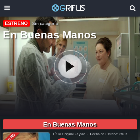
ESTRENO
Sin categoría
En Buenas Manos
01:52:00
pelicula completa En Buenas Manos en español online, pelicula completa En Buenas Manos en español latino online, pelicula completa En Buenas Manos en español, pelicula completa En
Buenas Manos en español latino, pelicula completa En Buenas Manos audio latino, pelicula completa En Buenas Manos audio latino online, como ver En Buenas Manos pelicula completa en
español, como ver En Buenas Manos pelicula completa en español latino, como ver y descargar En Buenas Manos pelicula completa en español, como ver y descargar En Buenas Manos
En Buenas Manos
pelicula completa en español latino, ver En Buenas Manos pelicula completa en español, ver En Buenas Manos pelicula completa en español latino, En Buenas Manos pelicula completa audio
latino, En Buenas Manos pelicula completa 2019, En Buenas Manos pelicula completa en español, En Buenas Manos pelicula completa en español latino, trailer En Buenas Manos, En Buenas
Manos trailer, ver trailer En Buenas Manos español, trailer en español En Buenas Manos, En Buenas Manos trailer español latino, En Buenas Manos descargar torrent gratis, descargar pelicula
completa En Buenas Manos hd, descargar En Buenas Manos pelicula completa, descargar En Buenas Manos pelicula completa torrent, descargar En Buenas Manos pelicula completa utorrent,
descargar En Buenas Manos pelicula completa mega, descargar En Buenas Manos pelicula completa gratis, En Buenas Manos descargar pelicula completa gratis, En Buenas Manos descargar
pelicula completa hd, descargar pelicula En Buenas Manos gratis, descargar pelicula En Buenas Manos completa, en Español, en Español Latino, en Latino, ver En Buenas Manos Online, ver
gratis En Buenas Manos online, ver pelicula En Buenas Manos online, ver En Buenas Manos online megavideo, ver pelicula En Buenas Manos online gratis, ver online En Buenas Manos, En
Título Original:
Pupille
- Fecha de Estreno:
2019
Full HD
Buenas Manos online ver pelicula, ver estreno En Buenas Manos online, En Buenas Manos online ver, En Buenas Manos ver online, Ver Pelicula En Buenas Manos Español Latino, Pelicula En
Buenas Manos Latino Online, Pelicula En Buenas Manos Español Online, Pelicula En Buenas Manos Subtitulado,