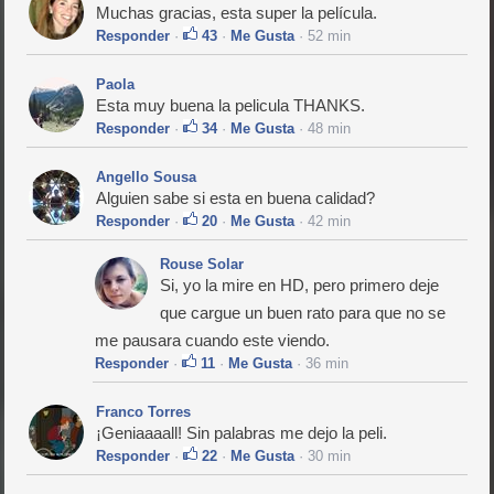
Muchas gracias, esta super la película.
Responder
·
43
·
Me Gusta
· 52 min
Paola
Esta muy buena la pelicula THANKS.
Responder
·
34
·
Me Gusta
· 48 min
Angello Sousa
Alguien sabe si esta en buena calidad?
Responder
·
20
·
Me Gusta
· 42 min
Rouse Solar
Si, yo la mire en HD, pero primero deje
que cargue un buen rato para que no se
me pausara cuando este viendo.
Responder
·
11
·
Me Gusta
· 36 min
Franco Torres
¡Geniaaaall! Sin palabras me dejo la peli.
Responder
·
22
·
Me Gusta
· 30 min