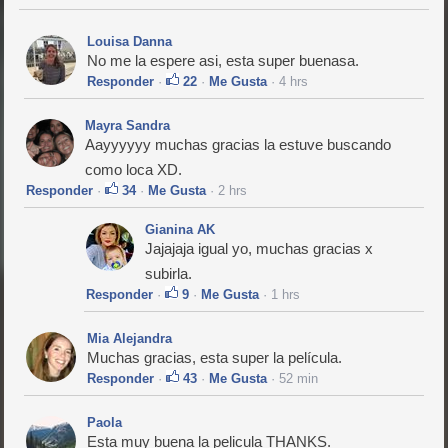
Louisa Danna
No me la espere asi, esta super buenasa.
Responder
·
22
·
Me Gusta
· 4 hrs
Mayra Sandra
Aayyyyyy muchas gracias la estuve buscando
como loca XD.
Responder
·
34
·
Me Gusta
· 2 hrs
Gianina AK
Jajajaja igual yo, muchas gracias x
subirla.
Responder
·
9
·
Me Gusta
· 1 hrs
Mia Alejandra
Muchas gracias, esta super la película.
Responder
·
43
·
Me Gusta
· 52 min
Paola
Esta muy buena la pelicula THANKS.