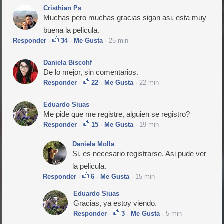
Cristhian Ps
Muchas pero muchas gracias sigan asi, esta muy
buena la pelicula.
Responder
·
34
·
Me Gusta
· 25 min
Daniela Biscohf
De lo mejor, sin comentarios.
Responder
·
22
·
Me Gusta
· 22 min
Eduardo Siuas
Me pide que me registre, alguien se registro?
Responder
·
15
·
Me Gusta
· 19 min
Daniela Molla
Si, es necesario registrarse. Asi pude ver
la pelicula.
Responder
·
6
·
Me Gusta
· 15 min
Eduardo Siuas
Gracias, ya estoy viendo.
Responder
·
3
·
Me Gusta
· 5 min