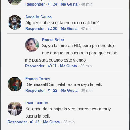
Responder
·
34
·
Me Gusta
· 48 min
Angello Sousa
Alguien sabe si esta en buena calidad?
Responder
·
20
·
Me Gusta
· 42 min
Rouse Solar
Si, yo la mire en HD, pero primero deje
que cargue un buen rato para que no se
me pausara cuando este viendo.
Responder
·
11
·
Me Gusta
· 36 min
Franco Torres
¡Geniaaaall! Sin palabras me dejo la peli.
Responder
·
22
·
Me Gusta
· 30 min
Paul Castillo
Saliendo de trabajar la veo, parece estar muy
buena la peli.
Responder
·
43
·
Me Gusta
· 28 min