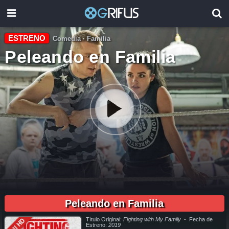
ESTRENO
Comedia
·
Familia
Peleando en Familia
1h 52min
pelicula completa Peleando en Familia en español online, pelicula completa Peleando en Familia en español latino online, pelicula completa Peleando en Familia en español, pelicula completa
Peleando en Familia en español latino, pelicula completa Peleando en Familia audio latino, pelicula completa Peleando en Familia audio latino online, como ver Peleando en Familia pelicula
completa en español, como ver Peleando en Familia pelicula completa en español latino, como ver y descargar Peleando en Familia pelicula completa en español, como ver y descargar
Peleando en Familia
Peleando en Familia pelicula completa en español latino, ver Peleando en Familia pelicula completa en español, ver Peleando en Familia pelicula completa en español latino, Peleando en Familia
pelicula completa audio latino, Peleando en Familia pelicula completa 2019, Peleando en Familia pelicula completa en español, Peleando en Familia pelicula completa en español latino, trailer
Peleando en Familia, Peleando en Familia trailer, ver trailer Peleando en Familia español, trailer en español Peleando en Familia, Peleando en Familia trailer español latino, Peleando en Familia
descargar torrent gratis, descargar pelicula completa Peleando en Familia hd, descargar Peleando en Familia pelicula completa, descargar Peleando en Familia pelicula completa torrent,
descargar Peleando en Familia pelicula completa utorrent, descargar Peleando en Familia pelicula completa mega, descargar Peleando en Familia pelicula completa gratis, Peleando en Familia
descargar pelicula completa gratis, Peleando en Familia descargar pelicula completa hd, descargar pelicula Peleando en Familia gratis, descargar pelicula Peleando en Familia completa, en
Español, en Español Latino, en Latino, ver Peleando en Familia Online, ver gratis Peleando en Familia online, ver pelicula Peleando en Familia online, ver Peleando en Familia online megavideo,
Título Original:
Fighting with My Family
- Fecha de
Full HD
ver pelicula Peleando en Familia online gratis, ver online Peleando en Familia, Peleando en Familia online ver pelicula, ver estreno Peleando en Familia online, Peleando en Familia online ver,
Peleando en Familia ver online, Ver Pelicula Peleando en Familia Español Latino, Pelicula Peleando en Familia Latino Online, Pelicula Peleando en Familia Español Online, Pelicula Peleando en
Estreno:
2019
Familia Subtitulado,