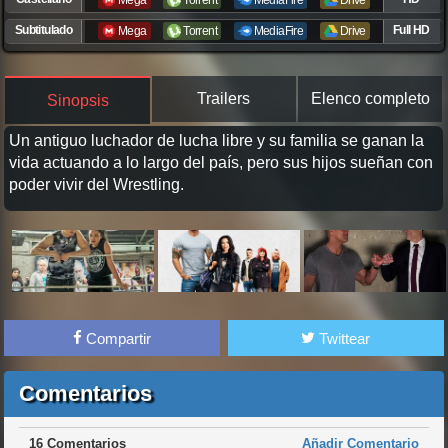
Mega
Torrent
MediaFire
Drive
Subtitulado
Full HD
Mega
Torrent
MediaFire
Drive
Trailers
Elenco completo
Sinopsis
Un antiguo luchador de lucha libre y su familia se ganan la
vida actuando a lo largo del país, pero sus hijos sueñan con
poder vivir del Wrestling.
Compartir
Twittear
Comentarios
16 Comentarios
Añadir Comentario