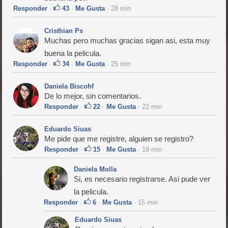
Responder
·
43
·
Me Gusta
· 28 min
Cristhian Ps
Muchas pero muchas gracias sigan asi, esta muy
buena la pelicula.
Responder
·
34
·
Me Gusta
· 25 min
Daniela Biscohf
De lo mejor, sin comentarios.
Responder
·
22
·
Me Gusta
· 22 min
Eduardo Siuas
Me pide que me registre, alguien se registro?
Responder
·
15
·
Me Gusta
· 19 min
Daniela Molla
Si, es necesario registrarse. Asi pude ver
la pelicula.
Responder
·
6
·
Me Gusta
· 15 min
Eduardo Siuas