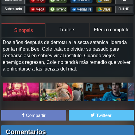
Mega
Torrent
MediaFire
Drive
Subtitulado
Full HD
Mega
Torrent
MediaFire
Drive
Trailers
Elenco completo
Sinopsis
Dos años después de derrotar a la secta satánica liderada
por la niñera Bee, Cole trata de olvidar su pasado para
centrarse así en sobrevivir al instituto. Cuando viejos
enemigos regresan, Cole no tendrá más remedio que volver
a enfrentarse a las fuerzas del mal.
Compartir
Twittear
Comentarios