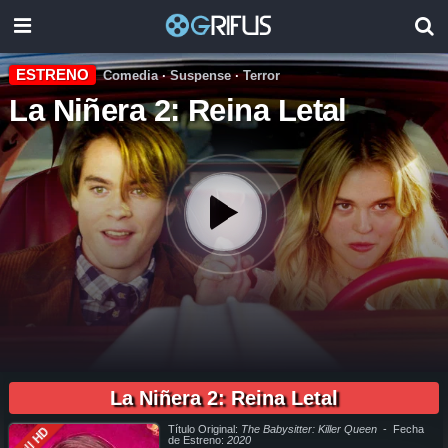
ESTRENO
Comedia
·
Suspense
·
Terror
La Niñera 2: Reina Letal
01:43:42
pelicula completa La Niñera 2: Reina Letal en español online, pelicula completa La Niñera 2: Reina Letal en español latino online, pelicula completa La Niñera 2: Reina Letal en español, pelicula
completa La Niñera 2: Reina Letal en español latino, pelicula completa La Niñera 2: Reina Letal audio latino, pelicula completa La Niñera 2: Reina Letal audio latino online, como ver La Niñera 2:
Reina Letal pelicula completa en español, como ver La Niñera 2: Reina Letal pelicula completa en español latino, como ver y descargar La Niñera 2: Reina Letal pelicula completa en español,
La Niñera 2: Reina Letal
como ver y descargar La Niñera 2: Reina Letal pelicula completa en español latino, ver La Niñera 2: Reina Letal pelicula completa en español, ver La Niñera 2: Reina Letal pelicula completa en
español latino, La Niñera 2: Reina Letal pelicula completa audio latino, La Niñera 2: Reina Letal pelicula completa 2019, La Niñera 2: Reina Letal pelicula completa en español, La Niñera 2: Reina
Letal pelicula completa en español latino, trailer La Niñera 2: Reina Letal, La Niñera 2: Reina Letal trailer, ver trailer La Niñera 2: Reina Letal español, trailer en español La Niñera 2: Reina Letal, La
Niñera 2: Reina Letal trailer español latino, La Niñera 2: Reina Letal descargar torrent gratis, descargar pelicula completa La Niñera 2: Reina Letal hd, descargar La Niñera 2: Reina Letal pelicula
completa, descargar La Niñera 2: Reina Letal pelicula completa torrent, descargar La Niñera 2: Reina Letal pelicula completa utorrent, descargar La Niñera 2: Reina Letal pelicula completa mega,
descargar La Niñera 2: Reina Letal pelicula completa gratis, La Niñera 2: Reina Letal descargar pelicula completa gratis, La Niñera 2: Reina Letal descargar pelicula completa hd, descargar
pelicula La Niñera 2: Reina Letal gratis, descargar pelicula La Niñera 2: Reina Letal completa, en Español, en Español Latino, en Latino, ver La Niñera 2: Reina Letal Online, ver gratis La Niñera 2:
Título Original:
The Babysitter: Killer Queen
- Fecha
Full HD
Reina Letal online, ver pelicula La Niñera 2: Reina Letal online, ver La Niñera 2: Reina Letal online megavideo, ver pelicula La Niñera 2: Reina Letal online gratis, ver online La Niñera 2: Reina
Letal, La Niñera 2: Reina Letal online ver pelicula, ver estreno La Niñera 2: Reina Letal online, La Niñera 2: Reina Letal online ver, La Niñera 2: Reina Letal ver online, Ver Pelicula La Niñera 2:
de Estreno:
2020
Reina Letal Español Latino, Pelicula La Niñera 2: Reina Letal Latino Online, Pelicula La Niñera 2: Reina Letal Español Online, Pelicula La Niñera 2: Reina Letal Subtitulado,