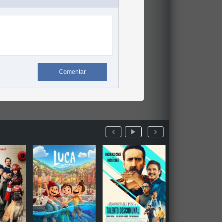
Comentar