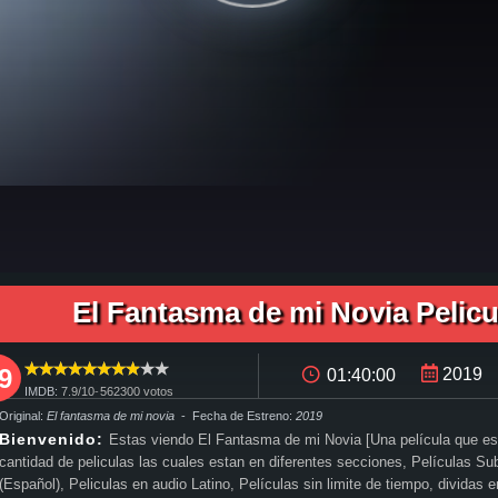
El Fantasma de mi Novia en español, pelicula completa El Fantasma de mi Novia en español latino, pelicula completa El Fantasma de mi Novia audio latino, pelicula completa El Fantasma de mi Novia 
n español latino, ver El Fantasma de mi Novia pelicula completa en español, ver El Fantasma de mi Novia pelicula completa en español latino, El Fantasma de mi Novia pelicula completa audio lati
El Fantasma de mi Novia, El Fantasma de mi Novia trailer español latino, El Fantasma de mi Novia descargar torrent gratis, descargar pelicula completa El Fantasma de mi Novia hd, descargar El Fant
ovia descargar pelicula completa gratis, El Fantasma de mi Novia descargar pelicula completa hd, descargar pelicula El Fantasma de mi Novia gratis, descargar pelicula El Fantasma de mi Novia comp
 de mi Novia, El Fantasma de mi Novia online ver pelicula, ver estreno El Fantasma de mi Novia online, El Fantasma de mi Novia online ver, El Fantasma de mi Novia ver online, Ver Pelicula El Fanta
El Fantasma de mi Novia Pelic
9
2019
01:40:00
IMDB:
7.9/
10
-
562300
votos
 Original:
El fantasma de mi novia
- Fecha de Estreno:
2019
Bienvenido:
Estas viendo El Fantasma de mi Novia [Una película que es
cantidad de peliculas las cuales estan en diferentes secciones, Películas Su
(Español), Peliculas en audio Latino, Películas sin limite de tiempo, dividas