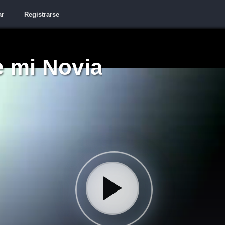
ar
Registrarse
e mi Novia