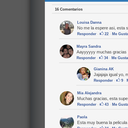
16 Comentarios
Louisa Danna
No me la espere asi, esta 
Responder
·
22
·
Me Gust
Mayra Sandra
Aayyyyyy muchas gracias 
Responder
·
34
·
Me Gusta
Gianina AK
Jajajaja igual yo,
Responder
·
9
·
Mia Alejandra
Muchas gracias, esta super 
Responder
·
43
·
Me Gust
Paola
Esta muy buena la pelicu