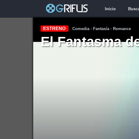
Inicio
Busc
ESTRENO
Comedia
·
Fantasía
·
Romance
El Fantasma d