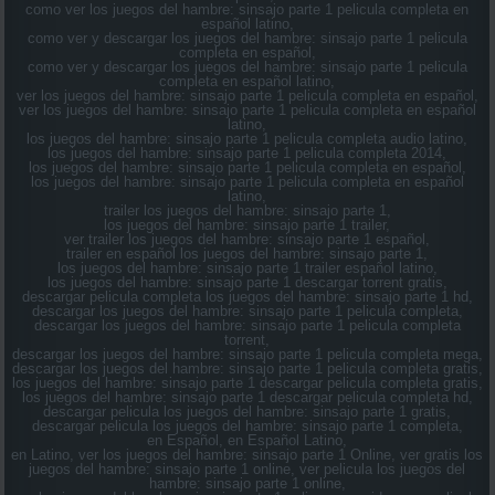
como ver los juegos del hambre: sinsajo parte 1 pelicula completa en
español latino,
como ver y descargar los juegos del hambre: sinsajo parte 1 pelicula
completa en español,
como ver y descargar los juegos del hambre: sinsajo parte 1 pelicula
completa en español latino,
ver los juegos del hambre: sinsajo parte 1 pelicula completa en español,
ver los juegos del hambre: sinsajo parte 1 pelicula completa en español
latino,
los juegos del hambre: sinsajo parte 1 pelicula completa audio latino,
los juegos del hambre: sinsajo parte 1 pelicula completa 2014,
los juegos del hambre: sinsajo parte 1 pelicula completa en español,
los juegos del hambre: sinsajo parte 1 pelicula completa en español
latino,
trailer los juegos del hambre: sinsajo parte 1,
los juegos del hambre: sinsajo parte 1 trailer,
ver trailer los juegos del hambre: sinsajo parte 1 español,
trailer en español los juegos del hambre: sinsajo parte 1,
los juegos del hambre: sinsajo parte 1 trailer español latino,
los juegos del hambre: sinsajo parte 1 descargar torrent gratis,
descargar pelicula completa los juegos del hambre: sinsajo parte 1 hd,
descargar los juegos del hambre: sinsajo parte 1 pelicula completa,
descargar los juegos del hambre: sinsajo parte 1 pelicula completa
torrent,
descargar los juegos del hambre: sinsajo parte 1 pelicula completa mega,
descargar los juegos del hambre: sinsajo parte 1 pelicula completa gratis,
los juegos del hambre: sinsajo parte 1 descargar pelicula completa gratis,
los juegos del hambre: sinsajo parte 1 descargar pelicula completa hd,
descargar pelicula los juegos del hambre: sinsajo parte 1 gratis,
descargar pelicula los juegos del hambre: sinsajo parte 1 completa,
en Español, en Español Latino,
en Latino, ver los juegos del hambre: sinsajo parte 1 Online, ver gratis los
juegos del hambre: sinsajo parte 1 online, ver pelicula los juegos del
hambre: sinsajo parte 1 online,