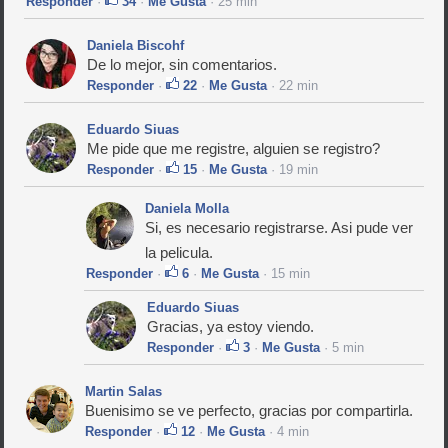
Responder
·
34
·
Me Gusta
· 25 min
Daniela Biscohf
De lo mejor, sin comentarios.
Responder
·
22
·
Me Gusta
· 22 min
Eduardo Siuas
Me pide que me registre, alguien se registro?
Responder
·
15
·
Me Gusta
· 19 min
Daniela Molla
Si, es necesario registrarse. Asi pude ver
la pelicula.
Responder
·
6
·
Me Gusta
· 15 min
Eduardo Siuas
Gracias, ya estoy viendo.
Responder
·
3
·
Me Gusta
· 5 min
Martin Salas
Buenisimo se ve perfecto, gracias por compartirla.
Responder
·
12
·
Me Gusta
· 4 min