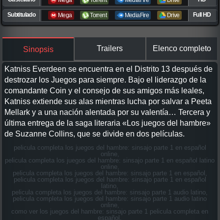
Mega
Torrent
MediaFire
Drive
online.
Subtitulado
Full HD
Mega
Torrent
MediaFire
Drive
Trailers
Elenco completo
Sinopsis
Katniss Everdeen se encuentra en el Distrito 13 después de
destrozar los Juegos para siempre. Bajo el liderazgo de la
comandante Coin y el consejo de sus amigos más leales,
Katniss extiende sus alas mientras lucha por salvar a Peeta
Mellark y a una nación alentada por su valentía… Tercera y
última entrega de la saga literaria «Los juegos del hambre»
de Suzanne Collins, que se divide en dos películas.
pelicula completa los juegos del hambre: sinsajo parte 1 en español
online,
pelicula completa los juegos del hambre: sinsajo parte 1 en español latino
online,
pelicula completa los juegos del hambre: sinsajo parte 1 en español,
pelicula completa los juegos del hambre: sinsajo parte 1 en español
latino,
pelicula completa los juegos del hambre: sinsajo parte 1 audio latino,
pelicula completa los juegos del hambre: sinsajo parte 1 audio latino
online,
como ver los juegos del hambre: sinsajo parte 1 pelicula completa en
español,