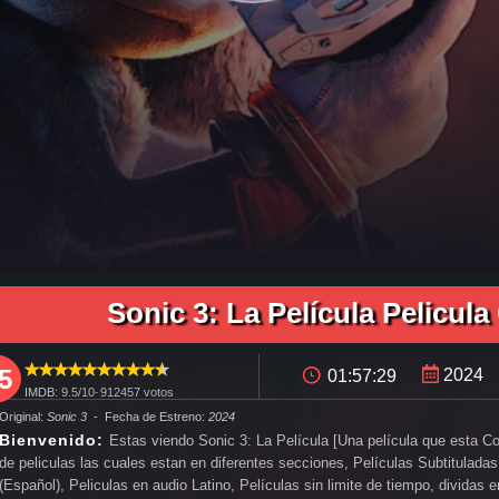
Película en español, pelicula completa Sonic 3: La Película en español latino, pelicula completa Sonic 3: La Película audio latino, pelicula completa Sonic 3: La Película audio latino online, como ver S
pleta en español, ver Sonic 3: La Película pelicula completa en español latino, Sonic 3: La Película pelicula completa audio latino, Sonic 3: La Película pelicula completa 2019, Sonic 3: La Película pelicu
t gratis, descargar pelicula completa Sonic 3: La Película hd, descargar Sonic 3: La Película pelicula completa, descargar Sonic 3: La Película pelicula completa torrent, descargar Sonic 3: La Película p
 pelicula Sonic 3: La Película completa, en Español, en Español Latino, en Latino, ver Sonic 3: La Película Online, ver gratis Sonic 3: La Película online, ver pelicula Sonic 3: La Película online, ver Son
 Latino, Pelicula Sonic 3: La Película Latino Online, Pelicula Sonic 3: La Película Español Online, Pelicula Sonic 3: La Película Subtitulado,
Sonic 3: La Película Pelicul
5
2024
01:57:29
IMDB:
9.5/
10
-
912457
votos
 Original:
Sonic 3
- Fecha de Estreno:
2024
Bienvenido:
Estas viendo Sonic 3: La Película [Una película que esta C
de peliculas las cuales estan en diferentes secciones, Películas Subtitulada
(Español), Peliculas en audio Latino, Películas sin limite de tiempo, dividas