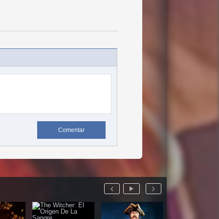
Comentar