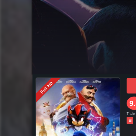
pelicula completa Sonic 3: La Película en español online, pelicula completa Sonic 3: La Película en español latino online, pelicula completa Sonic 3: La 
Película pelicula completa en español, como ver y descargar Sonic 3: La Película pelicula completa en español latino, ver Sonic 3: La Película pelicula com
Sonic 3: La Película español, trailer en español Sonic 3: La Película, Sonic 3: La Película trailer español latino, Sonic 3: La Película descargar torren
Película descargar pelicula completa gratis, Sonic 3: La Película descargar pelicula completa hd, descargar pelicula Sonic 3: La Película gratis, descargar
pelicula, ver estreno Sonic 3: La Película online, Sonic 3: La Película online ver, Sonic 3: La Película ver online, Ver Pelicula Sonic 3: La Película Español
Full HD
9.
Título