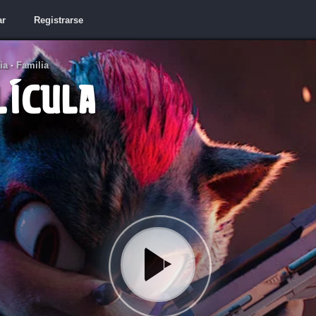
ar
Registrarse
ia
·
Familia
lícula