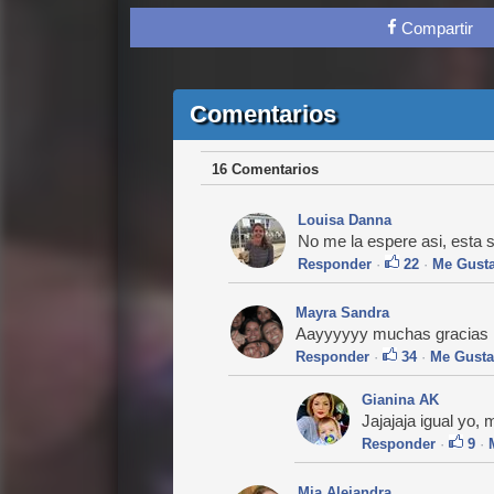
Compartir
Comentarios
16 Comentarios
Louisa Danna
No me la espere asi, esta 
Responder
·
22
·
Me Gust
Mayra Sandra
Aayyyyyy muchas gracias 
Responder
·
34
·
Me Gusta
Gianina AK
Jajajaja igual yo,
Responder
·
9
·
Mia Alejandra