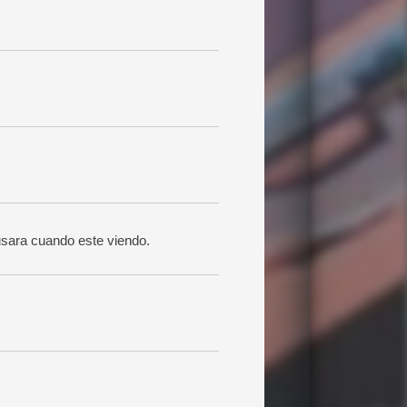
usara cuando este viendo.