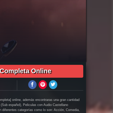
onic 3: La Película pelicula completa en español, como ver Sonic 3: La Película pelicula completa en español latino, como ver y descargar Sonic 3: La
la completa en español, Sonic 3: La Película pelicula completa en español latino, trailer Sonic 3: La Película, Sonic 3: La Película trailer, ver trailer
elicula completa utorrent, descargar Sonic 3: La Película pelicula completa mega, descargar Sonic 3: La Película pelicula completa gratis, Sonic 3: La
ic 3: La Película online megavideo, ver pelicula Sonic 3: La Película online gratis, ver online Sonic 3: La Película, Sonic 3: La Película online ver
a Completa Online
ompleta] online, además encontraras una gran cantidad
s (Sub español), Peliculas con Audio Castellano
 en diferentes categorías como lo son: Acción, Comedia,