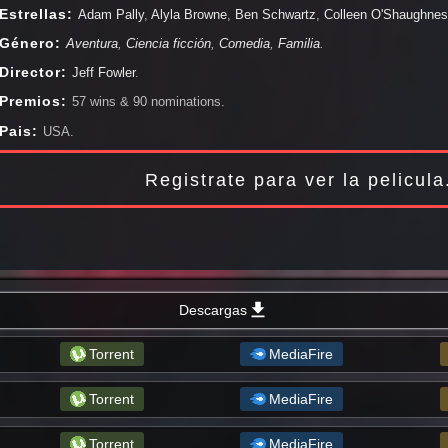
Aventura, Guerra (Bélico), Documentales, Ciencia Ficción, Drama, Fantástico,
Estrellas:
Adam Pally
,
Alyla Browne
,
Ben Schwartz
,
Colleen O'Shaughne
Thriller, Western. Peliculas online en HD, 1080px, 720px , y siempre estamos
James Wolk
,
Jim Carrey
,
Jorma Taccone
,
Keanu Reeves
,
Krysten Ritter
,
Lee
Género:
Aventura
,
Ciencia ficción
,
Comedia
,
Familia
.
bien viendo Sonic 3: La Película completa online.
Pernas
,
Tika Sumpter
,
Tom Butler
.
Director:
Jeff Fowler
.
Premios:
57 wins & 90 nominations.
Pais:
USA.
Registrate para ver la pelicul
Descargas
Torrent
MediaFire
Torrent
MediaFire
Torrent
MediaFire