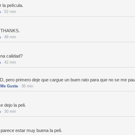
la película.
a
· 52 min
la THANKS.
a
· 48 min
ena calidad?
a
· 42 min
 HD, pero primero deje que cargue un buen rato para que no se me pa
·
Me Gusta
· 36 min
 dejo la peli.
a
· 30 min
, parece estar muy buena la peli.