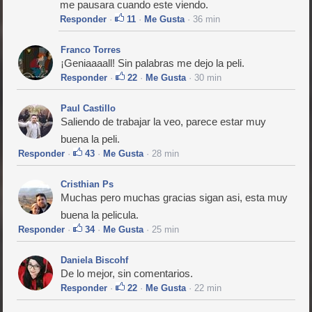
me pausara cuando este viendo.
Responder
·
11
·
Me Gusta
· 36 min
Franco Torres
¡Geniaaaall! Sin palabras me dejo la peli.
Responder
·
22
·
Me Gusta
· 30 min
Paul Castillo
Saliendo de trabajar la veo, parece estar muy
buena la peli.
Responder
·
43
·
Me Gusta
· 28 min
Cristhian Ps
Muchas pero muchas gracias sigan asi, esta muy
buena la pelicula.
Responder
·
34
·
Me Gusta
· 25 min
Daniela Biscohf
De lo mejor, sin comentarios.
Responder
·
22
·
Me Gusta
· 22 min