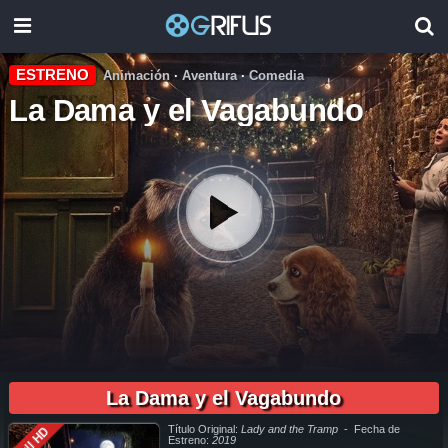
ESTRENO
Animación
·
Aventura
·
Comedia
La Dama y el Vagabundo
01:54:00
pelicula completa La Dama y el Vagabundo en español online, pelicula completa La Dama y el Vagabundo en español latino online, pelicula completa La Dama y el Vagabundo en español,
pelicula completa La Dama y el Vagabundo en español latino, pelicula completa La Dama y el Vagabundo audio latino, pelicula completa La Dama y el Vagabundo audio latino online, como ver La
Dama y el Vagabundo pelicula completa en español, como ver La Dama y el Vagabundo pelicula completa en español latino, como ver y descargar La Dama y el Vagabundo pelicula completa
La Dama y el Vagabundo
en español, como ver y descargar La Dama y el Vagabundo pelicula completa en español latino, ver La Dama y el Vagabundo pelicula completa en español, ver La Dama y el Vagabundo
pelicula completa en español latino, La Dama y el Vagabundo pelicula completa audio latino, La Dama y el Vagabundo pelicula completa 2019, La Dama y el Vagabundo pelicula completa en
español, La Dama y el Vagabundo pelicula completa en español latino, trailer La Dama y el Vagabundo, La Dama y el Vagabundo trailer, ver trailer La Dama y el Vagabundo español, trailer en
español La Dama y el Vagabundo, La Dama y el Vagabundo trailer español latino, La Dama y el Vagabundo descargar torrent gratis, descargar pelicula completa La Dama y el Vagabundo hd,
descargar La Dama y el Vagabundo pelicula completa, descargar La Dama y el Vagabundo pelicula completa torrent, descargar La Dama y el Vagabundo pelicula completa utorrent, descargar
La Dama y el Vagabundo pelicula completa mega, descargar La Dama y el Vagabundo pelicula completa gratis, La Dama y el Vagabundo descargar pelicula completa gratis, La Dama y el
Vagabundo descargar pelicula completa hd, descargar pelicula La Dama y el Vagabundo gratis, descargar pelicula La Dama y el Vagabundo completa, en Español, en Español Latino, en Latino,
Título Original:
Lady and the Tramp
- Fecha de
Full HD
ver La Dama y el Vagabundo Online, ver gratis La Dama y el Vagabundo online, ver pelicula La Dama y el Vagabundo online, ver La Dama y el Vagabundo online megavideo, ver pelicula La
Dama y el Vagabundo online gratis, ver online La Dama y el Vagabundo, La Dama y el Vagabundo online ver pelicula, ver estreno La Dama y el Vagabundo online, La Dama y el Vagabundo
Estreno:
2019
online ver, La Dama y el Vagabundo ver online, Ver Pelicula La Dama y el Vagabundo Español Latino, Pelicula La Dama y el Vagabundo Latino Online, Pelicula La Dama y el Vagabundo Español
Online, Pelicula La Dama y el Vagabundo Subtitulado,