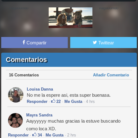
Compartir
Twittear
Comentarios
16 Comentarios
Añadir Comentario
Louisa Danna
No me la espere asi, esta super buenasa.
Responder
·
22
·
Me Gusta
· 4 hrs
Mayra Sandra
Aayyyyyy muchas gracias la estuve buscando
como loca XD.
Responder
·
34
·
Me Gusta
· 2 hrs