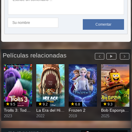
Comentar
Películas relacionadas
9.5
9.2
6.8
9.3
Trolls 3: Todos Juntos
La Era del Hielo: Las Aventuras de Scrat
Frozen 2
Bob Esponja: Una aventura pirata
2023
2022
2019
2025