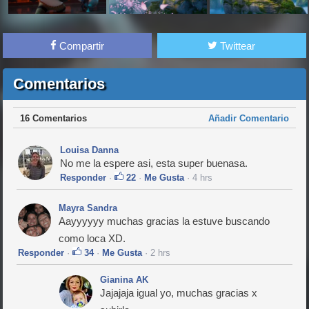
Compartir
Twittear
Comentarios
16 Comentarios
Añadir Comentario
Louisa Danna
No me la espere asi, esta super buenasa.
Responder
·
22
·
Me Gusta
· 4 hrs
Mayra Sandra
Aayyyyyy muchas gracias la estuve buscando
como loca XD.
Responder
·
34
·
Me Gusta
· 2 hrs
Gianina AK
Jajajaja igual yo, muchas gracias x