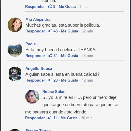
subirla.
Responder
·
9
·
Me Gusta
· 1 hrs
Mia Alejandra
Muchas gracias, esta super la película.
Responder
·
43
·
Me Gusta
· 52 min
Paola
Esta muy buena la pelicula THANKS.
Responder
·
34
·
Me Gusta
· 48 min
Angello Sousa
Alguien sabe si esta en buena calidad?
Responder
·
20
·
Me Gusta
· 42 min
Rouse Solar
Si, yo la mire en HD, pero primero deje
que cargue un buen rato para que no se
me pausara cuando este viendo.
Responder
·
11
·
Me Gusta
· 36 min
Franco Torres