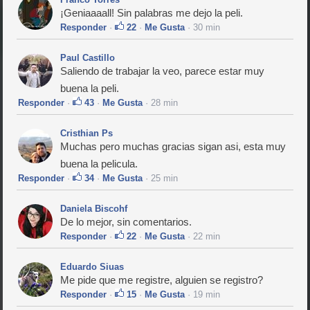
¡Geniaaaall! Sin palabras me dejo la peli.
Responder
·
22
·
Me Gusta
· 30 min
Paul Castillo
Saliendo de trabajar la veo, parece estar muy
buena la peli.
Responder
·
43
·
Me Gusta
· 28 min
Cristhian Ps
Muchas pero muchas gracias sigan asi, esta muy
buena la pelicula.
Responder
·
34
·
Me Gusta
· 25 min
Daniela Biscohf
De lo mejor, sin comentarios.
Responder
·
22
·
Me Gusta
· 22 min
Eduardo Siuas
Me pide que me registre, alguien se registro?
Responder
·
15
·
Me Gusta
· 19 min