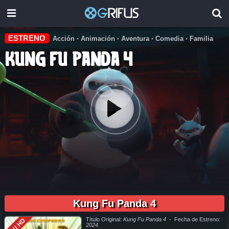
ESTRENO
Acción
·
Animación
·
Aventura
·
Comedia
·
Familia
Kung Fu Panda 4
pelicula completa Kung Fu Panda 4 en español online, pelicula completa Kung Fu Panda 4 en español latino online, pelicula completa Kung Fu Panda 4 en español, pelicula completa Kung Fu
Panda 4 en español latino, pelicula completa Kung Fu Panda 4 audio latino, pelicula completa Kung Fu Panda 4 audio latino online, como ver Kung Fu Panda 4 pelicula completa en español, como
ver Kung Fu Panda 4 pelicula completa en español latino, como ver y descargar Kung Fu Panda 4 pelicula completa en español, como ver y descargar Kung Fu Panda 4 pelicula completa en
Kung Fu Panda 4
español latino, ver Kung Fu Panda 4 pelicula completa en español, ver Kung Fu Panda 4 pelicula completa en español latino, Kung Fu Panda 4 pelicula completa audio latino, Kung Fu Panda 4
pelicula completa 2019, Kung Fu Panda 4 pelicula completa en español, Kung Fu Panda 4 pelicula completa en español latino, trailer Kung Fu Panda 4, Kung Fu Panda 4 trailer, ver trailer Kung Fu
Panda 4 español, trailer en español Kung Fu Panda 4, Kung Fu Panda 4 trailer español latino, Kung Fu Panda 4 descargar torrent gratis, descargar pelicula completa Kung Fu Panda 4 hd,
descargar Kung Fu Panda 4 pelicula completa, descargar Kung Fu Panda 4 pelicula completa torrent, descargar Kung Fu Panda 4 pelicula completa utorrent, descargar Kung Fu Panda 4 pelicula
completa mega, descargar Kung Fu Panda 4 pelicula completa gratis, Kung Fu Panda 4 descargar pelicula completa gratis, Kung Fu Panda 4 descargar pelicula completa hd, descargar pelicula
Kung Fu Panda 4 gratis, descargar pelicula Kung Fu Panda 4 completa, en Español, en Español Latino, en Latino, ver Kung Fu Panda 4 Online, ver gratis Kung Fu Panda 4 online, ver pelicula Kung
Fu Panda 4 online, ver Kung Fu Panda 4 online megavideo, ver pelicula Kung Fu Panda 4 online gratis, ver online Kung Fu Panda 4, Kung Fu Panda 4 online ver pelicula, ver estreno Kung Fu
Título Original:
Kung Fu Panda 4
- Fecha de Estreno:
Full HD
Panda 4 online, Kung Fu Panda 4 online ver, Kung Fu Panda 4 ver online, Ver Pelicula Kung Fu Panda 4 Español Latino, Pelicula Kung Fu Panda 4 Latino Online, Pelicula Kung Fu Panda 4 Español
Online, Pelicula Kung Fu Panda 4 Subtitulado,
2024