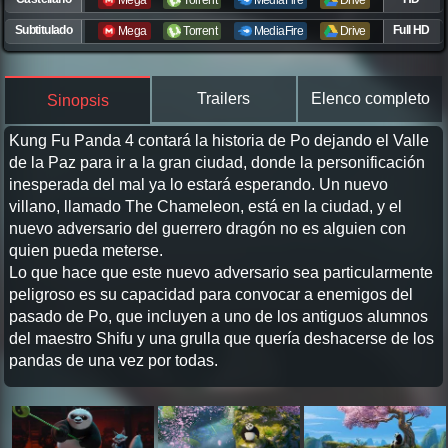
Mega
Torrent
MediaFire
Drive
Subtitulado
Full HD
Mega
Torrent
MediaFire
Drive
Trailers
Elenco completo
Sinopsis
Kung Fu Panda 4 contará la historia de Po dejando el Valle
de la Paz para ir a la gran ciudad, donde la personificación
inesperada del mal ya lo estará esperando. Un nuevo
villano, llamado The Chameleon, está en la ciudad, y el
nuevo adversario del guerrero dragón no es alguien con
quien pueda meterse.
Lo que hace que este nuevo adversario sea particularmente
peligroso es su capacidad para convocar a enemigos del
pasado de Po, que incluyen a uno de los antiguos alumnos
del maestro Shifu y una grulla que quería deshacerse de los
pandas de una vez por todas.