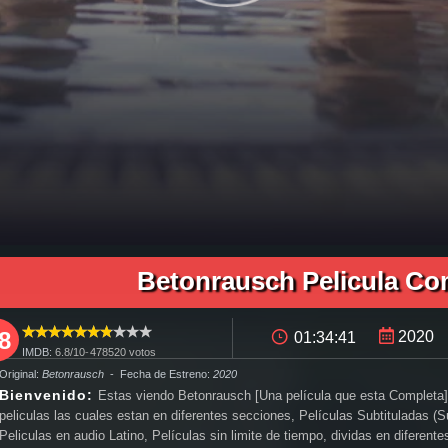
, pelicula completa Betonrausch en español latino, pelicula completa Betonrausch audio latino, pelicula completa Betonrausch audio latino online, como ver Betonrausch pelicula completa en esp
ol latino, Betonrausch pelicula completa audio latino, Betonrausch pelicula completa 2019, Betonrausch pelicula completa en español, Betonrausch pelicula completa en español latino, trailer Bet
ompleta torrent, descargar Betonrausch pelicula completa utorrent, descargar Betonrausch pelicula completa mega, descargar Betonrausch pelicula completa gratis, Betonrausch descargar pelic
nline megavideo, ver pelicula Betonrausch online gratis, ver online Betonrausch, Betonrausch online ver pelicula, ver estreno Betonrausch online, Betonrausch online ver, Betonrausch ver online, 
Betonrausch Pelicula Co
8
2020
01:34:41
IMDB:
6.8/
10
-
478520
votos
 Original:
Betonrausch
- Fecha de Estreno:
2020
Bienvenido:
Estas viendo Betonrausch [Una película que esta Completa]
peliculas las cuales estan en diferentes secciones, Películas Subtituladas (
Peliculas en audio Latino, Películas sin limite de tiempo, dividas en diferen