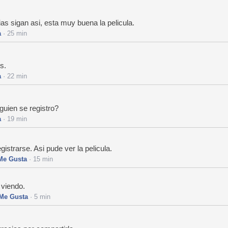
 sigan asi, esta muy buena la pelicula.
a
· 25 min
s.
a
· 22 min
guien se registro?
a
· 19 min
gistrarse. Asi pude ver la pelicula.
Me Gusta
· 15 min
 viendo.
Me Gusta
· 5 min