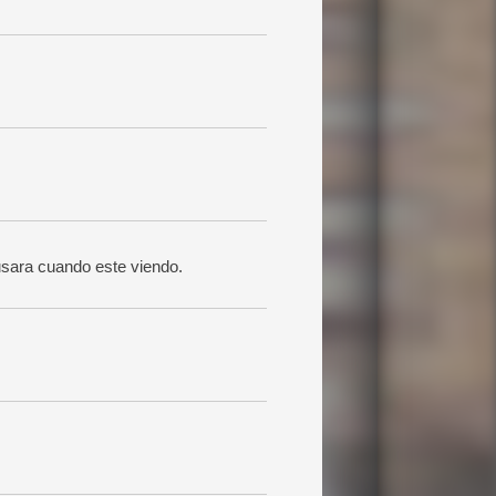
usara cuando este viendo.