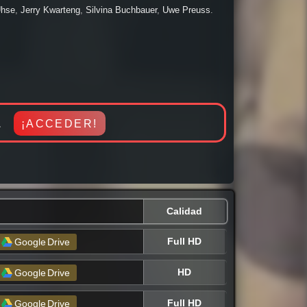
Intriga, Terror / Miedo, Romance, Suspenso, Thriller,
Uhse
,
Jerry Kwarteng
,
Silvina Buchbauer
,
Uwe Preuss
.
on los mejores estrenos a nivel mundial. Pasala bien
a.
¡ACCEDER!
Calidad
Full HD
Google
Drive
HD
Google
Drive
Full HD
Google
Drive