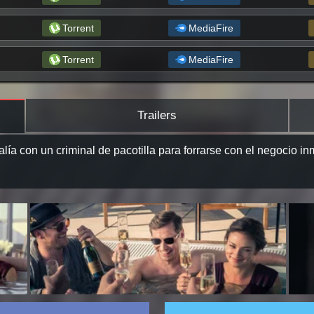
Torrent
MediaFire
Torrent
MediaFire
Trailers
lía con un criminal de pacotilla para forrarse con el negocio inm