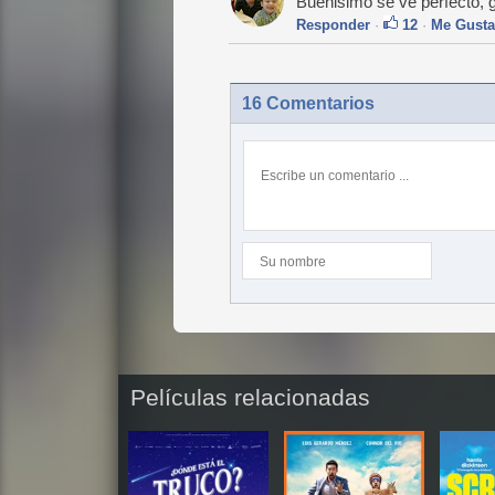
Buenisimo se ve perfecto, g
Responder
·
12
·
Me Gusta
16 Comentarios
Películas relacionadas