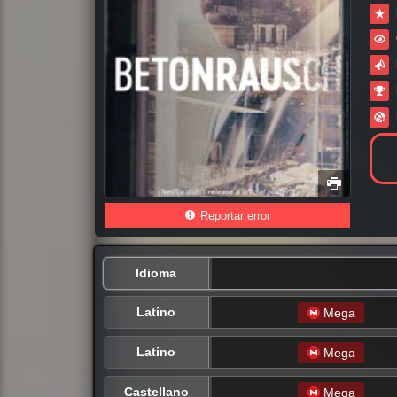
Reportar error
Idioma
Latino
Mega
Latino
Mega
Castellano
Mega