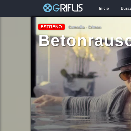
Inicio
Busc
ESTRENO
Comedia
·
Crimen
Betonraus