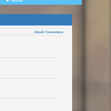
Twittear
Añadir Comentario