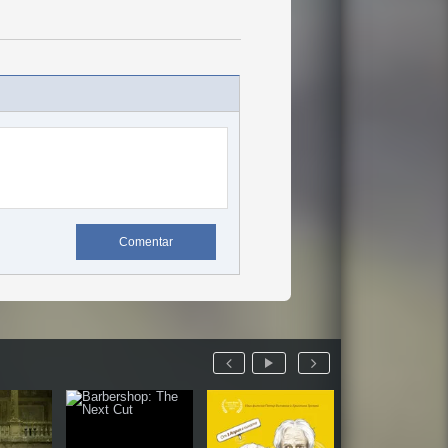
Comentar