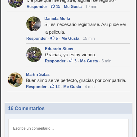
Me pide que me registre, alguien se registro?
Responder
·
15
·
Me Gusta
· 19 min
Daniela Molla
Si, es necesario registrarse. Asi pude ver
la pelicula.
Responder
·
6
·
Me Gusta
· 15 min
Eduardo Siuas
Gracias, ya estoy viendo.
Responder
·
3
·
Me Gusta
· 5 min
Martin Salas
Buenisimo se ve perfecto, gracias por compartirla.
Responder
·
12
·
Me Gusta
· 4 min
16 Comentarios