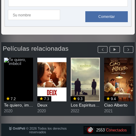
Comentar
Películas relacionadas
7.2
7.3
9.3
9.4
Te quiero, imbécil
Deux
Los Espiritus de la Isla
Ciao Alberto
2020
2020
2022
2021
🥇 OnliPeli
© 2026 Todos los derechos
DMCA
Contact
2553
Conectados
reservados