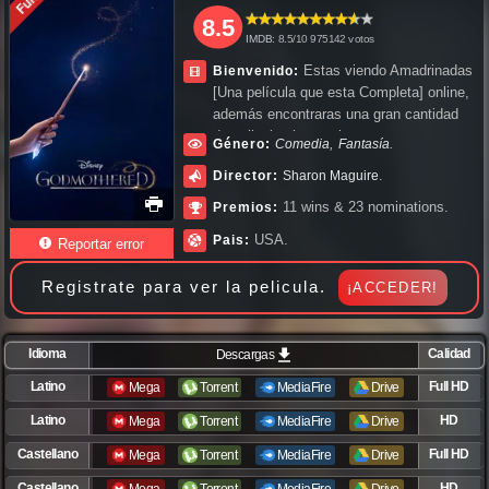
8.5
IMDB:
8.5/
10
975142
votos
Estas viendo Amadrinadas
Bienvenido:
[Una película que esta Completa] online,
además encontraras una gran cantidad
de peliculas las cuales estan en
,
.
Género:
Comedia
Fantasía
diferentes secciones, Películas
.
Director:
Sharon Maguire
Subtituladas (Sub español), Peliculas
con Audio Castellano (Español),
11 wins & 23 nominations.
Premios:
Peliculas en audio Latino, Películas sin
USA.
Pais:
Reportar error
limite de tiempo, dividas en diferentes
categorías como lo son: Acción,
Registrate para ver la pelicula.
¡ACCEDER!
Comedia, Aventura, Guerra (Bélico),
Documentales, Ciencia Ficción, Drama,
Fantástico, Infantil, Intriga, Terror /
Idioma
Calidad
Miedo, Romance, Suspenso, Thriller,
Descargas
Western. Peliculas online en HD,
Latino
Full HD
Mega
Torrent
MediaFire
Drive
1080px, 720px , y siempre estamos al
día con los mejores estrenos a nivel
Latino
HD
Mega
Torrent
MediaFire
Drive
mundial. Pasala bien viendo
Castellano
Full HD
Mega
Torrent
MediaFire
Drive
Amadrinadas completa online.
Castellano
HD