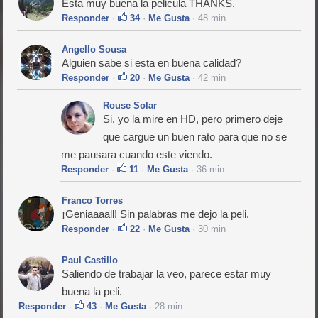
Esta muy buena la pelicula THANKS.
Responder
·
34
·
Me Gusta
· 48 min
Angello Sousa
Alguien sabe si esta en buena calidad?
Responder
·
20
·
Me Gusta
· 42 min
Rouse Solar
Si, yo la mire en HD, pero primero deje
que cargue un buen rato para que no se
me pausara cuando este viendo.
Responder
·
11
·
Me Gusta
· 36 min
Franco Torres
¡Geniaaaall! Sin palabras me dejo la peli.
Responder
·
22
·
Me Gusta
· 30 min
Paul Castillo
Saliendo de trabajar la veo, parece estar muy
buena la peli.
Responder
·
43
·
Me Gusta
· 28 min