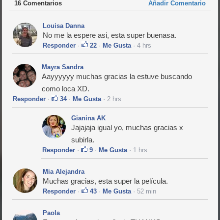
16 Comentarios
Añadir Comentario
Louisa Danna
No me la espere asi, esta super buenasa.
Responder
·
22
·
Me Gusta
· 4 hrs
Mayra Sandra
Aayyyyyy muchas gracias la estuve buscando
como loca XD.
Responder
·
34
·
Me Gusta
· 2 hrs
Gianina AK
Jajajaja igual yo, muchas gracias x
subirla.
Responder
·
9
·
Me Gusta
· 1 hrs
Mia Alejandra
Muchas gracias, esta super la película.
Responder
·
43
·
Me Gusta
· 52 min
Paola