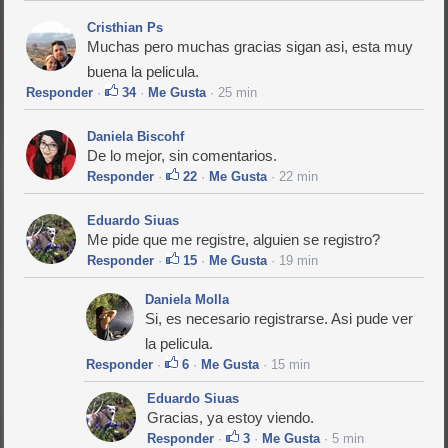
Cristhian Ps
Muchas pero muchas gracias sigan asi, esta muy
buena la pelicula.
Responder
·
34
·
Me Gusta
· 25 min
Daniela Biscohf
De lo mejor, sin comentarios.
Responder
·
22
·
Me Gusta
· 22 min
Eduardo Siuas
Me pide que me registre, alguien se registro?
Responder
·
15
·
Me Gusta
· 19 min
Daniela Molla
Si, es necesario registrarse. Asi pude ver
la pelicula.
Responder
·
6
·
Me Gusta
· 15 min
Eduardo Siuas
Gracias, ya estoy viendo.
Responder
·
3
·
Me Gusta
· 5 min