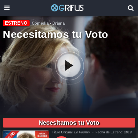
ESTRENO
Comedia
·
Drama
Necesitamos tu Voto
01:37:00
pelicula completa Necesitamos tu Voto en español online, pelicula completa Necesitamos tu Voto en español latino online, pelicula completa Necesitamos tu Voto en español, pelicula completa
Necesitamos tu Voto en español latino, pelicula completa Necesitamos tu Voto audio latino, pelicula completa Necesitamos tu Voto audio latino online, como ver Necesitamos tu Voto pelicula
completa en español, como ver Necesitamos tu Voto pelicula completa en español latino, como ver y descargar Necesitamos tu Voto pelicula completa en español, como ver y descargar
Necesitamos tu Voto
Necesitamos tu Voto pelicula completa en español latino, ver Necesitamos tu Voto pelicula completa en español, ver Necesitamos tu Voto pelicula completa en español latino, Necesitamos tu Voto
pelicula completa audio latino, Necesitamos tu Voto pelicula completa 2019, Necesitamos tu Voto pelicula completa en español, Necesitamos tu Voto pelicula completa en español latino, trailer
Necesitamos tu Voto, Necesitamos tu Voto trailer, ver trailer Necesitamos tu Voto español, trailer en español Necesitamos tu Voto, Necesitamos tu Voto trailer español latino, Necesitamos tu Voto
descargar torrent gratis, descargar pelicula completa Necesitamos tu Voto hd, descargar Necesitamos tu Voto pelicula completa, descargar Necesitamos tu Voto pelicula completa torrent,
descargar Necesitamos tu Voto pelicula completa utorrent, descargar Necesitamos tu Voto pelicula completa mega, descargar Necesitamos tu Voto pelicula completa gratis, Necesitamos tu Voto
descargar pelicula completa gratis, Necesitamos tu Voto descargar pelicula completa hd, descargar pelicula Necesitamos tu Voto gratis, descargar pelicula Necesitamos tu Voto completa, en
Español, en Español Latino, en Latino, ver Necesitamos tu Voto Online, ver gratis Necesitamos tu Voto online, ver pelicula Necesitamos tu Voto online, ver Necesitamos tu Voto online megavideo,
Título Original:
Le Poulain
- Fecha de Estreno:
2019
Full HD
ver pelicula Necesitamos tu Voto online gratis, ver online Necesitamos tu Voto, Necesitamos tu Voto online ver pelicula, ver estreno Necesitamos tu Voto online, Necesitamos tu Voto online ver,
Necesitamos tu Voto ver online, Ver Pelicula Necesitamos tu Voto Español Latino, Pelicula Necesitamos tu Voto Latino Online, Pelicula Necesitamos tu Voto Español Online, Pelicula Necesitamos tu
Voto Subtitulado,