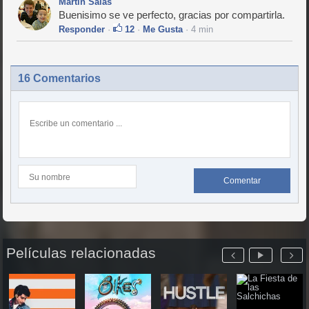
Martin Salas
Buenisimo se ve perfecto, gracias por compartirla.
Responder
·
12
·
Me Gusta
· 4 min
16 Comentarios
Comentar
Películas relacionadas