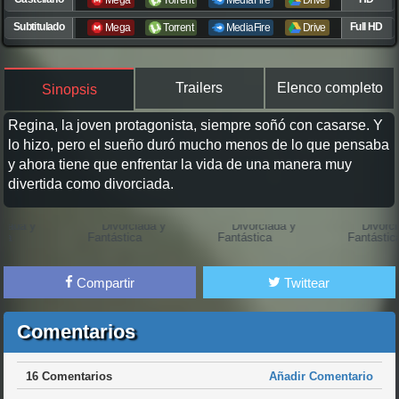
Mega
Torrent
MediaFire
Drive
Subtitulado
Full HD
Mega
Torrent
MediaFire
Drive
Trailers
Elenco completo
Sinopsis
Regina, la joven protagonista, siempre soñó con casarse. Y
lo hizo, pero el sueño duró mucho menos de lo que pensaba
y ahora tiene que enfrentar la vida de una manera muy
divertida como divorciada.
Compartir
Twittear
Comentarios
16 Comentarios
Añadir Comentario