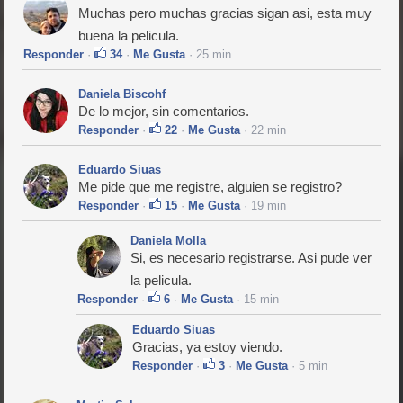
Muchas pero muchas gracias sigan asi, esta muy
buena la pelicula.
Responder
·
34
·
Me Gusta
· 25 min
Daniela Biscohf
De lo mejor, sin comentarios.
Responder
·
22
·
Me Gusta
· 22 min
Eduardo Siuas
Me pide que me registre, alguien se registro?
Responder
·
15
·
Me Gusta
· 19 min
Daniela Molla
Si, es necesario registrarse. Asi pude ver
la pelicula.
Responder
·
6
·
Me Gusta
· 15 min
Eduardo Siuas
Gracias, ya estoy viendo.
Responder
·
3
·
Me Gusta
· 5 min