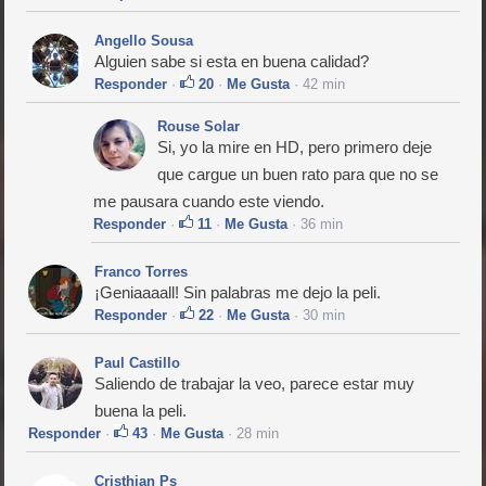
Angello Sousa
Alguien sabe si esta en buena calidad?
Responder
·
20
·
Me Gusta
· 42 min
Rouse Solar
Si, yo la mire en HD, pero primero deje
que cargue un buen rato para que no se
me pausara cuando este viendo.
Responder
·
11
·
Me Gusta
· 36 min
Franco Torres
¡Geniaaaall! Sin palabras me dejo la peli.
Responder
·
22
·
Me Gusta
· 30 min
Paul Castillo
Saliendo de trabajar la veo, parece estar muy
buena la peli.
Responder
·
43
·
Me Gusta
· 28 min
Cristhian Ps