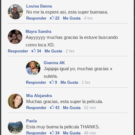
Louisa Danna
No me la espere asi, esta super buenasa.
Responder
·
22
·
Me Gusta
· 4 hrs
Mayra Sandra
Aayyyyyy muchas gracias la estuve buscando
como loca XD.
Responder
·
34
·
Me Gusta
· 2 hrs
Gianina AK
Jajajaja igual yo, muchas gracias x
subirla.
Responder
·
9
·
Me Gusta
· 1 hrs
Mia Alejandra
Muchas gracias, esta super la película.
Responder
·
43
·
Me Gusta
· 52 min
Paola
Esta muy buena la pelicula THANKS.
Responder
·
34
·
Me Gusta
· 48 min