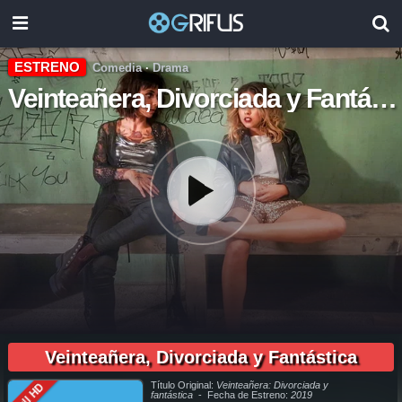
ESTRENO
Comedia
·
Drama
Veinteañera, Divorciada y Fantástica
01:54:00
pelicula completa Veinteañera, Divorciada y Fantástica en español online, pelicula completa Veinteañera, Divorciada y Fantástica en español latino online, pelicula completa Veinteañera,
Divorciada y Fantástica en español, pelicula completa Veinteañera, Divorciada y Fantástica en español latino, pelicula completa Veinteañera, Divorciada y Fantástica audio latino, pelicula
completa Veinteañera, Divorciada y Fantástica audio latino online, como ver Veinteañera, Divorciada y Fantástica pelicula completa en español, como ver Veinteañera, Divorciada y Fantástica
Veinteañera, Divorciada y Fantástica
pelicula completa en español latino, como ver y descargar Veinteañera, Divorciada y Fantástica pelicula completa en español, como ver y descargar Veinteañera, Divorciada y Fantástica
pelicula completa en español latino, ver Veinteañera, Divorciada y Fantástica pelicula completa en español, ver Veinteañera, Divorciada y Fantástica pelicula completa en español latino,
Veinteañera, Divorciada y Fantástica pelicula completa audio latino, Veinteañera, Divorciada y Fantástica pelicula completa 2019, Veinteañera, Divorciada y Fantástica pelicula completa en
español, Veinteañera, Divorciada y Fantástica pelicula completa en español latino, trailer Veinteañera, Divorciada y Fantástica, Veinteañera, Divorciada y Fantástica trailer, ver trailer Veinteañera,
Divorciada y Fantástica español, trailer en español Veinteañera, Divorciada y Fantástica, Veinteañera, Divorciada y Fantástica trailer español latino, Veinteañera, Divorciada y Fantástica
descargar torrent gratis, descargar pelicula completa Veinteañera, Divorciada y Fantástica hd, descargar Veinteañera, Divorciada y Fantástica pelicula completa, descargar Veinteañera,
Divorciada y Fantástica pelicula completa torrent, descargar Veinteañera, Divorciada y Fantástica pelicula completa utorrent, descargar Veinteañera, Divorciada y Fantástica pelicula completa
Título Original:
Veinteañera: Divorciada y
Full HD
mega, descargar Veinteañera, Divorciada y Fantástica pelicula completa gratis, Veinteañera, Divorciada y Fantástica descargar pelicula completa gratis, Veinteañera, Divorciada y Fantástica
descargar pelicula completa hd, descargar pelicula Veinteañera, Divorciada y Fantástica gratis, descargar pelicula Veinteañera, Divorciada y Fantástica completa, en Español, en Español
fantástica
- Fecha de Estreno:
2019
Latino, en Latino, ver Veinteañera, Divorciada y Fantástica Online, ver gratis Veinteañera, Divorciada y Fantástica online, ver pelicula Veinteañera, Divorciada y Fantástica online, ver
Veinteañera, Divorciada y Fantástica online megavideo, ver pelicula Veinteañera, Divorciada y Fantástica online gratis, ver online Veinteañera, Divorciada y Fantástica, Veinteañera, Divorciada
y Fantástica online ver pelicula, ver estreno Veinteañera, Divorciada y Fantástica online, Veinteañera, Divorciada y Fantástica online ver, Veinteañera, Divorciada y Fantástica ver online, Ver