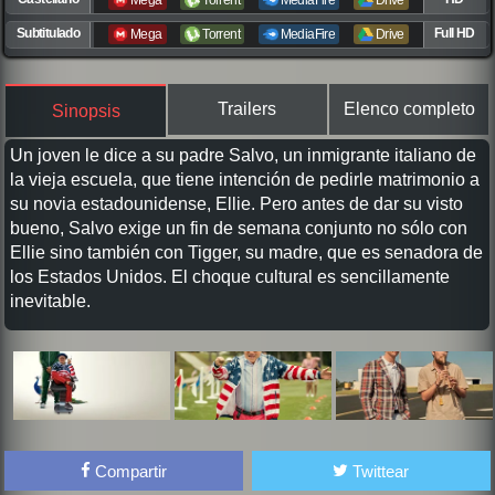
Mega
Torrent
MediaFire
Drive
Subtitulado
Full HD
Mega
Torrent
MediaFire
Drive
Trailers
Elenco completo
Sinopsis
Un joven le dice a su padre Salvo, un inmigrante italiano de
la vieja escuela, que tiene intención de pedirle matrimonio a
su novia estadounidense, Ellie. Pero antes de dar su visto
bueno, Salvo exige un fin de semana conjunto no sólo con
Ellie sino también con Tigger, su madre, que es senadora de
los Estados Unidos. El choque cultural es sencillamente
inevitable.
Compartir
Twittear