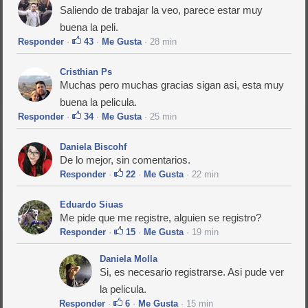
Saliendo de trabajar la veo, parece estar muy
buena la peli.
Responder
·
43
·
Me Gusta
· 28 min
Cristhian Ps
Muchas pero muchas gracias sigan asi, esta muy
buena la pelicula.
Responder
·
34
·
Me Gusta
· 25 min
Daniela Biscohf
De lo mejor, sin comentarios.
Responder
·
22
·
Me Gusta
· 22 min
Eduardo Siuas
Me pide que me registre, alguien se registro?
Responder
·
15
·
Me Gusta
· 19 min
Daniela Molla
Si, es necesario registrarse. Asi pude ver
la pelicula.
Responder
·
6
·
Me Gusta
· 15 min