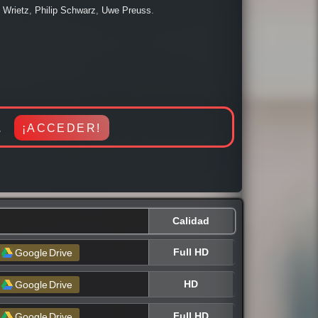
 Infantil, Intriga, Terror / Miedo, Romance, Suspenso,
 Wrietz
,
Philip Schwarz
,
Uwe Preuss
.
 al día con los mejores estrenos a nivel mundial. Pasala
a.
¡ACCEDER!
Calidad
Full HD
Google
Drive
HD
Google
Drive
Full HD
Google
Drive