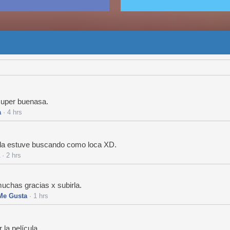
super buenasa.
a
· 4 hrs
la estuve buscando como loca XD.
· 2 hrs
 muchas gracias x subirla.
Me Gusta
· 1 hrs
la película.