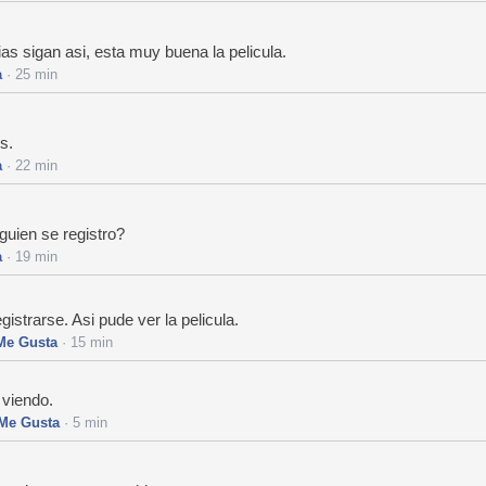
 sigan asi, esta muy buena la pelicula.
a
· 25 min
s.
a
· 22 min
guien se registro?
a
· 19 min
gistrarse. Asi pude ver la pelicula.
Me Gusta
· 15 min
 viendo.
Me Gusta
· 5 min