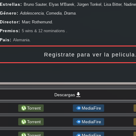
Aventura, Guerra (Bélico), Documentales, Ciencia Ficción, Drama, Fantástico,
Estrellas:
Bruno Sauter
,
Elyas M'Barek
,
Jürgen Tonkel
,
Lisa Bitter
,
Nadine
Thriller, Western. Peliculas online en HD, 1080px, 720px , y siempre estamos
Género:
Adolescencia
,
Comedia
,
Drama
.
bien viendo Un Corazón Extraordinario completa online.
Director:
Marc Rothemund
.
Premios:
5 wins & 12 nominations .
Pais:
Alemania.
Registrate para ver la pelicul
Descargas
Torrent
MediaFire
Torrent
MediaFire
Torrent
MediaFire