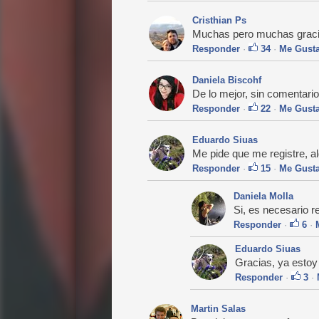
Cristhian Ps
Muchas pero muchas gracias
Responder
·
34
·
Me Gust
Daniela Biscohf
De lo mejor, sin comentario
Responder
·
22
·
Me Gust
Eduardo Siuas
Me pide que me registre, al
Responder
·
15
·
Me Gust
Daniela Molla
Si, es necesario re
Responder
·
6
·
Eduardo Siuas
Gracias, ya estoy
Responder
·
3
·
Martin Salas