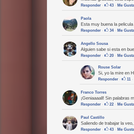
Responder
·
43
·
Me Gust
Paola
Esta muy buena la pelicu
Responder
·
34
·
Me Gust
Angello Sousa
Alguien sabe si esta en bu
Responder
·
20
·
Me Gust
Rouse Solar
Si, yo la mire en
Responder
·
11
Franco Torres
¡Geniaaaall! Sin palabras me
Responder
·
22
·
Me Gust
Paul Castillo
Saliendo de trabajar la veo
Responder
·
43
·
Me Gust