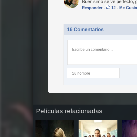
Buenisimo se ve perfecto, g
Responder
·
12
·
Me Gusta
16 Comentarios
Películas relacionadas