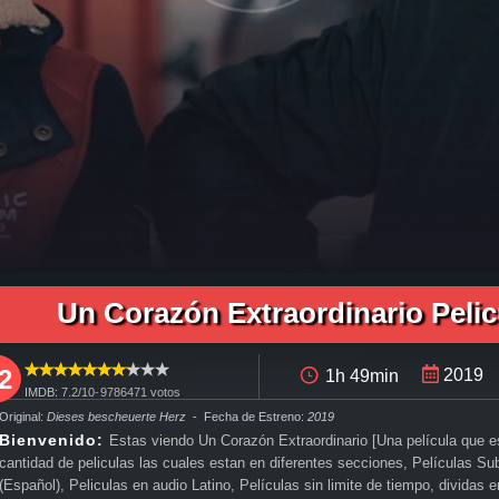
pleta Un Corazón Extraordinario en español, pelicula completa Un Corazón Extraordinario en español latino, pelicula completa Un Corazón Extraordinario audio latino, pelicula completa Un Corazó
dinario pelicula completa en español latino, ver Un Corazón Extraordinario pelicula completa en español, ver Un Corazón Extraordinario pelicula completa en español latino, Un Corazón Extraor
n Corazón Extraordinario español, trailer en español Un Corazón Extraordinario, Un Corazón Extraordinario trailer español latino, Un Corazón Extraordinario descargar torrent gratis, descargar 
scargar Un Corazón Extraordinario pelicula completa gratis, Un Corazón Extraordinario descargar pelicula completa gratis, Un Corazón Extraordinario descargar pelicula completa hd, descargar 
aordinario online megavideo, ver pelicula Un Corazón Extraordinario online gratis, ver online Un Corazón Extraordinario, Un Corazón Extraordinario online ver pelicula, ver estreno Un Corazón E
Un Corazón Extraordinario Peli
titulado,
2
2019
1h 49min
IMDB:
7.2/
10
-
9786471
votos
 Original:
Dieses bescheuerte Herz
- Fecha de Estreno:
2019
Bienvenido:
Estas viendo Un Corazón Extraordinario [Una película que 
cantidad de peliculas las cuales estan en diferentes secciones, Películas Su
(Español), Peliculas en audio Latino, Películas sin limite de tiempo, dividas