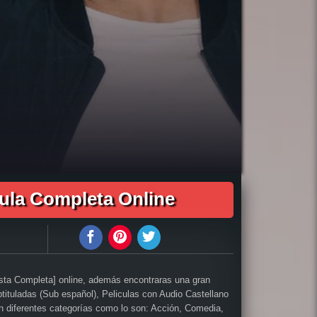
1h 49min
n Extraordinario audio latino online, como ver Un Corazón Extraordinario pelicula completa en español, como ver Un Corazón Extraordinario pelicula
dinario pelicula completa audio latino, Un Corazón Extraordinario pelicula completa 2019, Un Corazón Extraordinario pelicula completa en español,
pelicula completa Un Corazón Extraordinario hd, descargar Un Corazón Extraordinario pelicula completa, descargar Un Corazón Extraordinario pelicula
pelicula Un Corazón Extraordinario gratis, descargar pelicula Un Corazón Extraordinario completa, en Español, en Español Latino, en Latino, ver
xtraordinario online, Un Corazón Extraordinario online ver, Un Corazón Extraordinario ver online, Ver Pelicula Un Corazón Extraordinario Español
cula Completa Online
esta Completa] online, además encontraras una gran
btituladas (Sub español), Peliculas con Audio Castellano
 en diferentes categorías como lo son: Acción, Comedia,