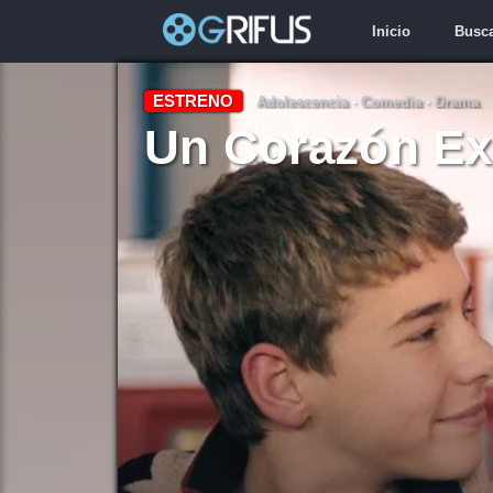
Inicio
Busc
ESTRENO
Adolescencia
·
Comedia
·
Drama
Un Corazón Ext