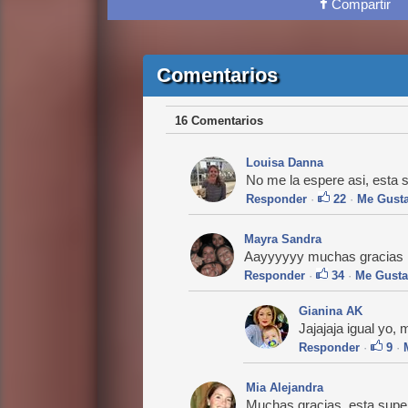
Compartir
Comentarios
16 Comentarios
Louisa Danna
No me la espere asi, esta 
Responder
·
22
·
Me Gust
Mayra Sandra
Aayyyyyy muchas gracias 
Responder
·
34
·
Me Gusta
Gianina AK
Jajajaja igual yo,
Responder
·
9
·
Mia Alejandra
Muchas gracias, esta super 