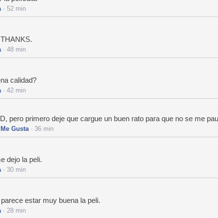
a
· 52 min
la THANKS.
a
· 48 min
ena calidad?
a
· 42 min
 HD, pero primero deje que cargue un buen rato para que no se me pa
·
Me Gusta
· 36 min
 dejo la peli.
a
· 30 min
, parece estar muy buena la peli.
a
· 28 min