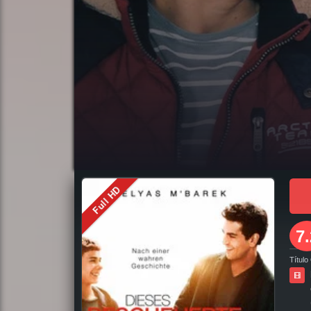
pelicula completa Un Corazón Extraordinario en español online, pelicula completa Un Corazón Extraordinario en español latino online, pelicula com
completa en español latino, como ver y descargar Un Corazón Extraordinario pelicula completa en español, como ver y descargar Un Corazón Extraor
Un Corazón Extraordinario pelicula completa en español latino, trailer Un Corazón Extraordinario, Un Corazón Extraordinario trailer, ver trailer U
completa torrent, descargar Un Corazón Extraordinario pelicula completa utorrent, descargar Un Corazón Extraordinario pelicula completa mega, de
Un Corazón Extraordinario Online, ver gratis Un Corazón Extraordinario online, ver pelicula Un Corazón Extraordinario online, ver Un Corazón Extr
Full HD
Latino, Pelicula Un Corazón Extraordinario Latino Online, Pelicula Un Corazón Extraordinario Español Online, Pelicula Un Corazón Extraordinario Sub
7.
Título