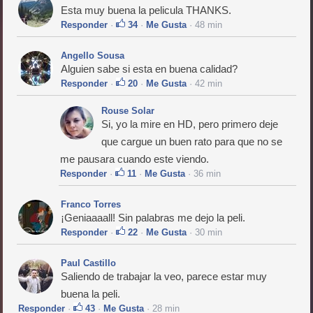
Esta muy buena la pelicula THANKS.
Responder
·
34
·
Me Gusta
· 48 min
Angello Sousa
Alguien sabe si esta en buena calidad?
Responder
·
20
·
Me Gusta
· 42 min
Rouse Solar
Si, yo la mire en HD, pero primero deje
que cargue un buen rato para que no se
me pausara cuando este viendo.
Responder
·
11
·
Me Gusta
· 36 min
Franco Torres
¡Geniaaaall! Sin palabras me dejo la peli.
Responder
·
22
·
Me Gusta
· 30 min
Paul Castillo
Saliendo de trabajar la veo, parece estar muy
buena la peli.
Responder
·
43
·
Me Gusta
· 28 min