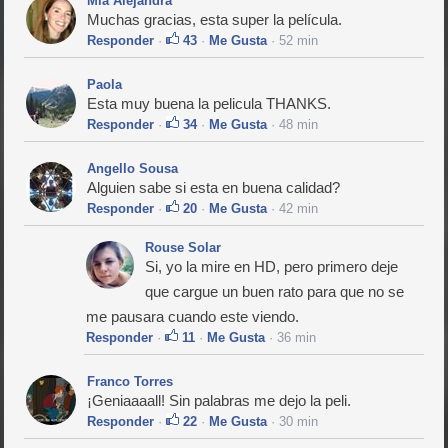
Mia Alejandra
Muchas gracias, esta super la película.
Responder
·
43
·
Me Gusta
· 52 min
Paola
Esta muy buena la pelicula THANKS.
Responder
·
34
·
Me Gusta
· 48 min
Angello Sousa
Alguien sabe si esta en buena calidad?
Responder
·
20
·
Me Gusta
· 42 min
Rouse Solar
Si, yo la mire en HD, pero primero deje
que cargue un buen rato para que no se
me pausara cuando este viendo.
Responder
·
11
·
Me Gusta
· 36 min
Franco Torres
¡Geniaaaall! Sin palabras me dejo la peli.
Responder
·
22
·
Me Gusta
· 30 min