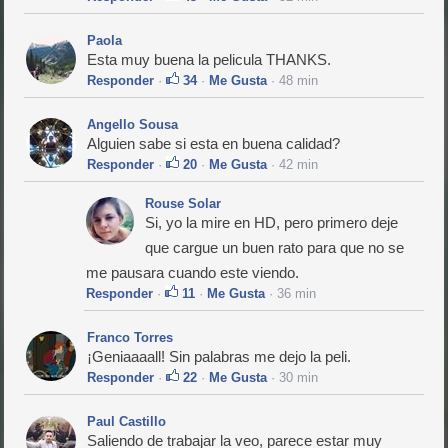
Paola
Esta muy buena la pelicula THANKS.
Responder
·
34
·
Me Gusta
· 48 min
Angello Sousa
Alguien sabe si esta en buena calidad?
Responder
·
20
·
Me Gusta
· 42 min
Rouse Solar
Si, yo la mire en HD, pero primero deje
que cargue un buen rato para que no se
me pausara cuando este viendo.
Responder
·
11
·
Me Gusta
· 36 min
Franco Torres
¡Geniaaaall! Sin palabras me dejo la peli.
Responder
·
22
·
Me Gusta
· 30 min
Paul Castillo
Saliendo de trabajar la veo, parece estar muy