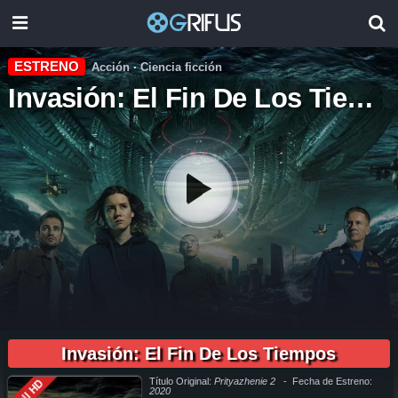
ESTRENO
Acción
·
Ciencia ficción
Invasión: El Fin De Los Tiempos
02:20:30
pelicula completa Invasión: El Fin De Los Tiempos en español online, pelicula completa Invasión: El Fin De Los Tiempos en español latino online, pelicula completa Invasión: El Fin De Los Tiempos
en español, pelicula completa Invasión: El Fin De Los Tiempos en español latino, pelicula completa Invasión: El Fin De Los Tiempos audio latino, pelicula completa Invasión: El Fin De Los Tiempos
audio latino online, como ver Invasión: El Fin De Los Tiempos pelicula completa en español, como ver Invasión: El Fin De Los Tiempos pelicula completa en español latino, como ver y descargar
Invasión: El Fin De Los Tiempos
Invasión: El Fin De Los Tiempos pelicula completa en español, como ver y descargar Invasión: El Fin De Los Tiempos pelicula completa en español latino, ver Invasión: El Fin De Los Tiempos
pelicula completa en español, ver Invasión: El Fin De Los Tiempos pelicula completa en español latino, Invasión: El Fin De Los Tiempos pelicula completa audio latino, Invasión: El Fin De Los
Tiempos pelicula completa 2019, Invasión: El Fin De Los Tiempos pelicula completa en español, Invasión: El Fin De Los Tiempos pelicula completa en español latino, trailer Invasión: El Fin De Los
Tiempos, Invasión: El Fin De Los Tiempos trailer, ver trailer Invasión: El Fin De Los Tiempos español, trailer en español Invasión: El Fin De Los Tiempos, Invasión: El Fin De Los Tiempos trailer
español latino, Invasión: El Fin De Los Tiempos descargar torrent gratis, descargar pelicula completa Invasión: El Fin De Los Tiempos hd, descargar Invasión: El Fin De Los Tiempos pelicula
completa, descargar Invasión: El Fin De Los Tiempos pelicula completa torrent, descargar Invasión: El Fin De Los Tiempos pelicula completa utorrent, descargar Invasión: El Fin De Los Tiempos
pelicula completa mega, descargar Invasión: El Fin De Los Tiempos pelicula completa gratis, Invasión: El Fin De Los Tiempos descargar pelicula completa gratis, Invasión: El Fin De Los Tiempos
Título Original:
Prityazhenie 2
- Fecha de Estreno:
Full HD
descargar pelicula completa hd, descargar pelicula Invasión: El Fin De Los Tiempos gratis, descargar pelicula Invasión: El Fin De Los Tiempos completa, en Español, en Español Latino, en
Latino, ver Invasión: El Fin De Los Tiempos Online, ver gratis Invasión: El Fin De Los Tiempos online, ver pelicula Invasión: El Fin De Los Tiempos online, ver Invasión: El Fin De Los Tiempos
2020
online megavideo, ver pelicula Invasión: El Fin De Los Tiempos online gratis, ver online Invasión: El Fin De Los Tiempos, Invasión: El Fin De Los Tiempos online ver pelicula, ver estreno Invasión:
El Fin De Los Tiempos online, Invasión: El Fin De Los Tiempos online ver, Invasión: El Fin De Los Tiempos ver online, Ver Pelicula Invasión: El Fin De Los Tiempos Español Latino, Pelicula
Invasión: El Fin De Los Tiempos Latino Online, Pelicula Invasión: El Fin De Los Tiempos Español Online, Pelicula Invasión: El Fin De Los Tiempos Subtitulado,