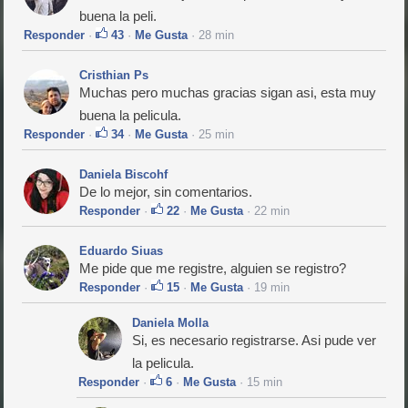
buena la peli.
Responder
·
43
·
Me Gusta
· 28 min
Cristhian Ps
Muchas pero muchas gracias sigan asi, esta muy
buena la pelicula.
Responder
·
34
·
Me Gusta
· 25 min
Daniela Biscohf
De lo mejor, sin comentarios.
Responder
·
22
·
Me Gusta
· 22 min
Eduardo Siuas
Me pide que me registre, alguien se registro?
Responder
·
15
·
Me Gusta
· 19 min
Daniela Molla
Si, es necesario registrarse. Asi pude ver
la pelicula.
Responder
·
6
·
Me Gusta
· 15 min