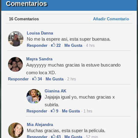
Comentarios
16 Comentarios
Añadir Comentario
Louisa Danna
No me la espere asi, esta super buenasa.
Responder
·
22
·
Me Gusta
· 4 hrs
Mayra Sandra
Aayyyyyy muchas gracias la estuve buscando
como loca XD.
Responder
·
34
·
Me Gusta
· 2 hrs
Gianina AK
Jajajaja igual yo, muchas gracias x
subirla.
Responder
·
9
·
Me Gusta
· 1 hrs
Mia Alejandra
Muchas gracias, esta super la película.
Responder
·
43
·
Me Gusta
· 52 min