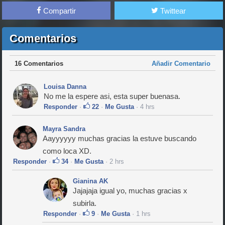
Compartir
Twittear
Comentarios
16 Comentarios
Añadir Comentario
Louisa Danna
No me la espere asi, esta super buenasa.
Responder
·
22
·
Me Gusta
· 4 hrs
Mayra Sandra
Aayyyyyy muchas gracias la estuve buscando
como loca XD.
Responder
·
34
·
Me Gusta
· 2 hrs
Gianina AK
Jajajaja igual yo, muchas gracias x
subirla.
Responder
·
9
·
Me Gusta
· 1 hrs