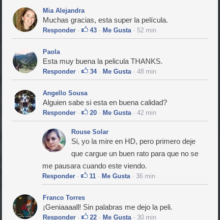
Mia Alejandra
Muchas gracias, esta super la película.
Responder
·
43
·
Me Gusta
· 52 min
Paola
Esta muy buena la pelicula THANKS.
Responder
·
34
·
Me Gusta
· 48 min
Angello Sousa
Alguien sabe si esta en buena calidad?
Responder
·
20
·
Me Gusta
· 42 min
Rouse Solar
Si, yo la mire en HD, pero primero deje
que cargue un buen rato para que no se
me pausara cuando este viendo.
Responder
·
11
·
Me Gusta
· 36 min
Franco Torres
¡Geniaaaall! Sin palabras me dejo la peli.
Responder
·
22
·
Me Gusta
· 30 min