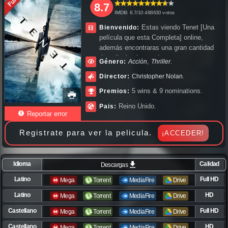
8.7
IMDB:
8.7/
10
488630
votos
Estas viendo Tenet [Una
Bienvenido:
película que esta Completa] online,
además encontraras una gran cantidad
de peliculas las cuales estan en
,
.
Género:
Acción
Thriller
diferentes secciones, Películas
.
Director:
Christopher Nolan
Subtituladas (Sub español), Peliculas
con Audio Castellano (Español),
5 wins & 9 nominations.
Premios:
Peliculas en audio Latino, Películas sin
Reino Unido.
Pais:
limite de tiempo, dividas en diferentes
Reportar error
categorías como lo son: Acción,
Comedia, Aventura, Guerra (Bélico),
Registrate para ver la pelicula.
¡ACCEDER!
Documentales, Ciencia Ficción, Drama,
Fantástico, Infantil, Intriga, Terror /
Miedo, Romance, Suspenso, Thriller,
Idioma
Calidad
Descargas
Western. Peliculas online en HD,
Latino
Full HD
1080px, 720px , y siempre estamos al
Mega
Torrent
MediaFire
Drive
día con los mejores estrenos a nivel
Latino
HD
Mega
Torrent
MediaFire
Drive
mundial. Pasala bien viendo Tenet
completa online.
Castellano
Full HD
Mega
Torrent
MediaFire
Drive
Castellano
HD
Mega
Torrent
MediaFire
Drive