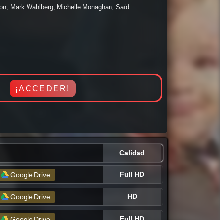
Intriga, Terror / Miedo, Romance, Suspenso, Thriller,
on
,
Mark Wahlberg
,
Michelle Monaghan
,
Saïd
on los mejores estrenos a nivel mundial. Pasala bien
a.
¡ACCEDER!
Calidad
Full HD
Google
Drive
HD
Google
Drive
Full HD
Google
Drive