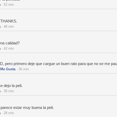
a
· 52 min
la THANKS.
a
· 48 min
ena calidad?
a
· 42 min
 HD, pero primero deje que cargue un buen rato para que no se me pa
·
Me Gusta
· 36 min
 dejo la peli.
a
· 30 min
, parece estar muy buena la peli.
a
· 28 min