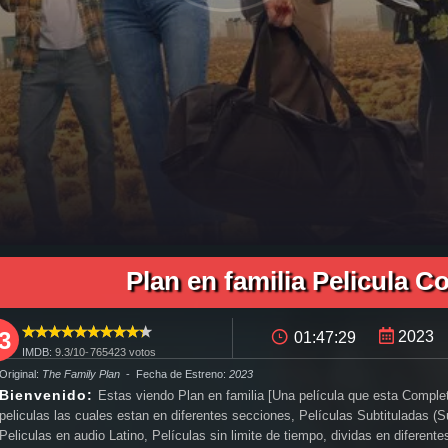
ñol, pelicula completa Plan en familia en español latino, pelicula completa Plan en familia audio latino, pelicula completa Plan en familia audio latino online, como ver Plan en familia pelicula complet
ol latino, Plan en familia pelicula completa audio latino, Plan en familia pelicula completa 2019, Plan en familia pelicula completa en español, Plan en familia pelicula completa en español latino, trailer Pla
 pelicula completa torrent, descargar Plan en familia pelicula completa utorrent, descargar Plan en familia pelicula completa mega, descargar Plan en familia pelicula completa gratis, Plan en familia d
ver Plan en familia online megavideo, ver pelicula Plan en familia online gratis, ver online Plan en familia, Plan en familia online ver pelicula, ver estreno Plan en familia online, Plan en familia online ver, 
Plan en familia Pelicula C
3
2023
01:47:29
IMDB:
9.3/
10
-
765423
votos
 Original:
The Family Plan
- Fecha de Estreno:
2023
Bienvenido:
Estas viendo Plan en familia [Una película que esta Comple
peliculas las cuales estan en diferentes secciones, Películas Subtituladas (
Peliculas en audio Latino, Películas sin limite de tiempo, dividas en diferen