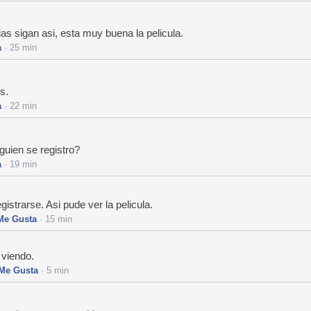
 sigan asi, esta muy buena la pelicula.
a
· 25 min
s.
a
· 22 min
guien se registro?
a
· 19 min
gistrarse. Asi pude ver la pelicula.
Me Gusta
· 15 min
 viendo.
Me Gusta
· 5 min