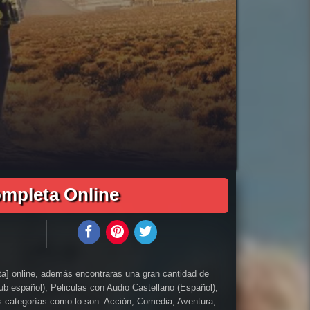
01:47:29
a en español, como ver Plan en familia pelicula completa en español latino, como ver y descargar Plan en familia pelicula completa en español, como ver y
n en familia, Plan en familia trailer, ver trailer Plan en familia español, trailer en español Plan en familia, Plan en familia trailer español latino, Plan en
escargar pelicula completa gratis, Plan en familia descargar pelicula completa hd, descargar pelicula Plan en familia gratis, descargar pelicula Plan en
Plan en familia ver online, Ver Pelicula Plan en familia Español Latino, Pelicula Plan en familia Latino Online, Pelicula Plan en familia Español Online,
ompleta Online
ta] online, además encontraras una gran cantidad de
Sub español), Peliculas con Audio Castellano (Español),
tes categorías como lo son: Acción, Comedia, Aventura,