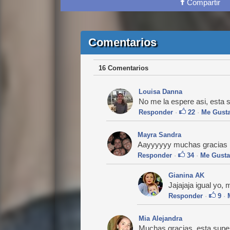
Compartir
Comentarios
16 Comentarios
Louisa Danna
No me la espere asi, esta 
Responder
·
22
·
Me Gust
Mayra Sandra
Aayyyyyy muchas gracias 
Responder
·
34
·
Me Gusta
Gianina AK
Jajajaja igual yo,
Responder
·
9
·
Mia Alejandra
Muchas gracias, esta super 