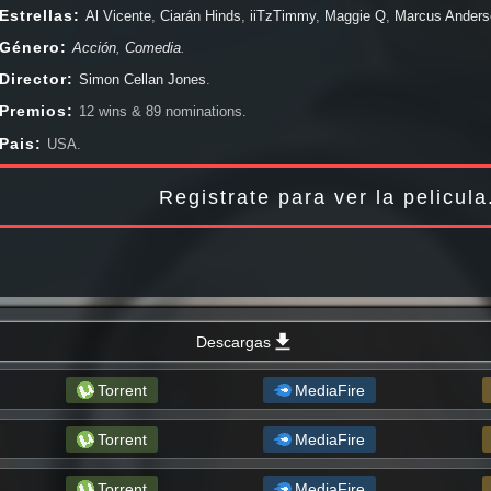
Guerra (Bélico), Documentales, Ciencia Ficción, Drama, Fantástico, Infantil, 
Estrellas:
Al Vicente
,
Ciarán Hinds
,
iiTzTimmy
,
Maggie Q
,
Marcus Anders
Western. Peliculas online en HD, 1080px, 720px , y siempre estamos al día c
Taghmaoui
,
Valkyrae
,
Van Crosby
,
Zoe Colletti
.
Género:
Acción
,
Comedia
.
viendo Plan en familia completa online.
Director:
Simon Cellan Jones
.
Premios:
12 wins & 89 nominations.
Pais:
USA.
Registrate para ver la pelicul
Descargas
Torrent
MediaFire
Torrent
MediaFire
Torrent
MediaFire