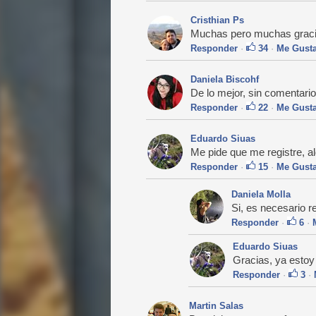
Cristhian Ps
Muchas pero muchas gracias
Responder
·
34
·
Me Gust
Daniela Biscohf
De lo mejor, sin comentario
Responder
·
22
·
Me Gust
Eduardo Siuas
Me pide que me registre, al
Responder
·
15
·
Me Gust
Daniela Molla
Si, es necesario re
Responder
·
6
·
Eduardo Siuas
Gracias, ya estoy
Responder
·
3
·
Martin Salas