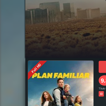
pelicula completa Plan en familia en español online, pelicula completa Plan en familia en español latino online, pelicula completa Plan en familia en espa
descargar Plan en familia pelicula completa en español latino, ver Plan en familia pelicula completa en español, ver Plan en familia pelicula completa en españ
familia descargar torrent gratis, descargar pelicula completa Plan en familia hd, descargar Plan en familia pelicula completa, descargar Plan en familia
familia completa, en Español, en Español Latino, en Latino, ver Plan en familia Online, ver gratis Plan en familia online, ver pelicula Plan en familia online, 
Pelicula Plan en familia Subtitulado,
Full HD
9.
Título