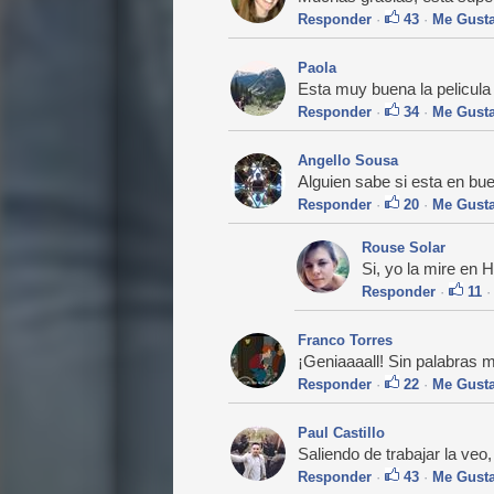
Responder
·
43
·
Me Gust
Paola
Esta muy buena la pelicu
Responder
·
34
·
Me Gust
Angello Sousa
Alguien sabe si esta en bu
Responder
·
20
·
Me Gust
Rouse Solar
Si, yo la mire en
Responder
·
11
Franco Torres
¡Geniaaaall! Sin palabras me
Responder
·
22
·
Me Gust
Paul Castillo
Saliendo de trabajar la veo
Responder
·
43
·
Me Gust