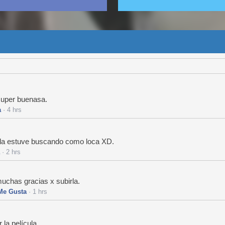
super buenasa.
a
· 4 hrs
la estuve buscando como loca XD.
· 2 hrs
 muchas gracias x subirla.
Me Gusta
· 1 hrs
la película.