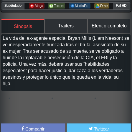
Subtitulado
Full HD
Mega
Torrent
MediaFire
Drive
Trailers
Elenco completo
Sinopsis
La vida del ex-agente especial Bryan Mills (Liam Neeson) se
ve inesperadamente truncada tras el brutal asesinato de su
ex mujer. Tras ser acusado de su muerte, se ve obligado a
huir de la implacable persecución de la CIA, el FBI y la
policía. Una vez más, deberá usar sus “habilidades
especiales” para hacer justicia, dar caza a los verdaderos
asesinos y proteger lo único que le queda en la vida: su
hija.
Compartir
Twittear