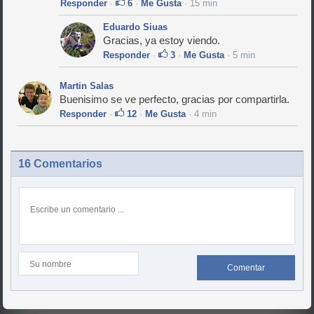
Responder
·
6
·
Me Gusta
· 15 min
Eduardo Siuas
Gracias, ya estoy viendo.
Responder
·
3
·
Me Gusta
· 5 min
Martin Salas
Buenisimo se ve perfecto, gracias por compartirla.
Responder
·
12
·
Me Gusta
· 4 min
16 Comentarios
Comentar