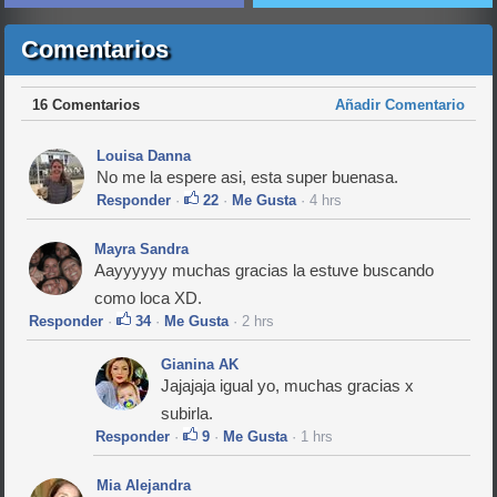
Comentarios
16 Comentarios
Añadir Comentario
Louisa Danna
No me la espere asi, esta super buenasa.
Responder
·
22
·
Me Gusta
· 4 hrs
Mayra Sandra
Aayyyyyy muchas gracias la estuve buscando
como loca XD.
Responder
·
34
·
Me Gusta
· 2 hrs
Gianina AK
Jajajaja igual yo, muchas gracias x
subirla.
Responder
·
9
·
Me Gusta
· 1 hrs
Mia Alejandra