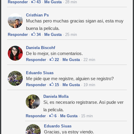
Responder
·
43
·
Me Gusta
· 28 min
Cristhian Ps
Muchas pero muchas gracias sigan asi, esta muy
buena la pelicula.
Responder
·
34
·
Me Gusta
· 25 min
Daniela Biscohf
De lo mejor, sin comentarios.
Responder
·
22
·
Me Gusta
· 22 min
Eduardo Siuas
Me pide que me registre, alguien se registro?
Responder
·
15
·
Me Gusta
· 19 min
Daniela Molla
Si, es necesario registrarse. Asi pude ver
la pelicula.
Responder
·
6
·
Me Gusta
· 15 min
Eduardo Siuas
Gracias, ya estoy viendo.