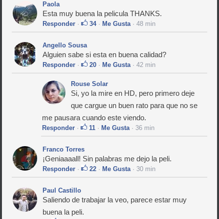
Paola
Esta muy buena la pelicula THANKS.
Responder
·
34
·
Me Gusta
· 48 min
Angello Sousa
Alguien sabe si esta en buena calidad?
Responder
·
20
·
Me Gusta
· 42 min
Rouse Solar
Si, yo la mire en HD, pero primero deje
que cargue un buen rato para que no se
me pausara cuando este viendo.
Responder
·
11
·
Me Gusta
· 36 min
Franco Torres
¡Geniaaaall! Sin palabras me dejo la peli.
Responder
·
22
·
Me Gusta
· 30 min
Paul Castillo
Saliendo de trabajar la veo, parece estar muy
buena la peli.