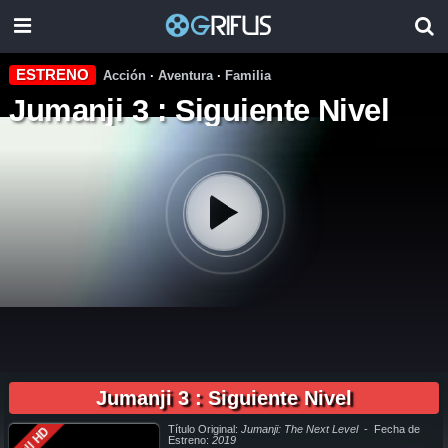
ESTRENO
Acción
·
Aventura
·
Familia
Jumanji 3 : Siguiente Nivel
01:47:00
pelicula completa Jumanji 3 : Siguiente Nivel en español online, pelicula completa Jumanji 3 : Siguiente Nivel en español latino online, pelicula completa Jumanji 3 : Siguiente Nivel en español,
pelicula completa Jumanji 3 : Siguiente Nivel en español latino, pelicula completa Jumanji 3 : Siguiente Nivel audio latino, pelicula completa Jumanji 3 : Siguiente Nivel audio latino online, como ver
Jumanji 3 : Siguiente Nivel pelicula completa en español, como ver Jumanji 3 : Siguiente Nivel pelicula completa en español latino, como ver y descargar Jumanji 3 : Siguiente Nivel pelicula
Jumanji 3 : Siguiente Nivel
completa en español, como ver y descargar Jumanji 3 : Siguiente Nivel pelicula completa en español latino, ver Jumanji 3 : Siguiente Nivel pelicula completa en español, ver Jumanji 3 : Siguiente
Nivel pelicula completa en español latino, Jumanji 3 : Siguiente Nivel pelicula completa audio latino, Jumanji 3 : Siguiente Nivel pelicula completa 2019, Jumanji 3 : Siguiente Nivel pelicula completa
en español, Jumanji 3 : Siguiente Nivel pelicula completa en español latino, trailer Jumanji 3 : Siguiente Nivel, Jumanji 3 : Siguiente Nivel trailer, ver trailer Jumanji 3 : Siguiente Nivel español, trailer
en español Jumanji 3 : Siguiente Nivel, Jumanji 3 : Siguiente Nivel trailer español latino, Jumanji 3 : Siguiente Nivel descargar torrent gratis, descargar pelicula completa Jumanji 3 : Siguiente Nivel
hd, descargar Jumanji 3 : Siguiente Nivel pelicula completa, descargar Jumanji 3 : Siguiente Nivel pelicula completa torrent, descargar Jumanji 3 : Siguiente Nivel pelicula completa utorrent,
descargar Jumanji 3 : Siguiente Nivel pelicula completa mega, descargar Jumanji 3 : Siguiente Nivel pelicula completa gratis, Jumanji 3 : Siguiente Nivel descargar pelicula completa gratis,
Jumanji 3 : Siguiente Nivel descargar pelicula completa hd, descargar pelicula Jumanji 3 : Siguiente Nivel gratis, descargar pelicula Jumanji 3 : Siguiente Nivel completa, en Español, en Español
Título Original:
Jumanji: The Next Level
- Fecha de
Full HD
Latino, en Latino, ver Jumanji 3 : Siguiente Nivel Online, ver gratis Jumanji 3 : Siguiente Nivel online, ver pelicula Jumanji 3 : Siguiente Nivel online, ver Jumanji 3 : Siguiente Nivel online megavideo,
ver pelicula Jumanji 3 : Siguiente Nivel online gratis, ver online Jumanji 3 : Siguiente Nivel, Jumanji 3 : Siguiente Nivel online ver pelicula, ver estreno Jumanji 3 : Siguiente Nivel online, Jumanji 3 :
Estreno:
2019
Siguiente Nivel online ver, Jumanji 3 : Siguiente Nivel ver online, Ver Pelicula Jumanji 3 : Siguiente Nivel Español Latino, Pelicula Jumanji 3 : Siguiente Nivel Latino Online, Pelicula Jumanji 3 :
Siguiente Nivel Español Online, Pelicula Jumanji 3 : Siguiente Nivel Subtitulado,