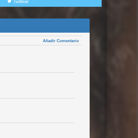
Twittear
Añadir Comentario