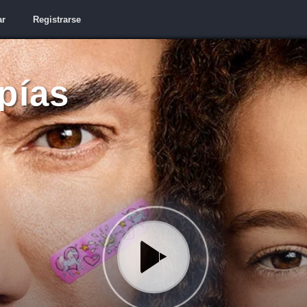
ar
Registrarse
pías