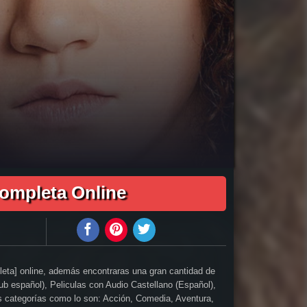
01:39:55
s pelicula completa en español, como ver Juego de Espías pelicula completa en español latino, como ver y descargar Juego de Espías pelicula
 de Espías pelicula completa en español latino, trailer Juego de Espías, Juego de Espías trailer, ver trailer Juego de Espías español, trailer en
pelicula completa mega, descargar Juego de Espías pelicula completa gratis, Juego de Espías descargar pelicula completa gratis, Juego de Espías
is, ver online Juego de Espías, Juego de Espías online ver pelicula, ver estreno Juego de Espías online, Juego de Espías online ver, Juego de
Completa Online
eta] online, además encontraras una gran cantidad de
Sub español), Peliculas con Audio Castellano (Español),
tes categorías como lo son: Acción, Comedia, Aventura,