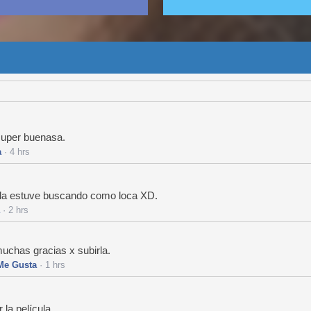
super buenasa.
a
· 4 hrs
la estuve buscando como loca XD.
· 2 hrs
 muchas gracias x subirla.
Me Gusta
· 1 hrs
la película.