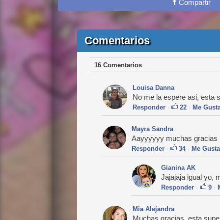
Compartir
Comentarios
16 Comentarios
Louisa Danna
No me la espere asi, esta 
Responder
·
22
·
Me Gust
Mayra Sandra
Aayyyyyy muchas gracias 
Responder
·
34
·
Me Gusta
Gianina AK
Jajajaja igual yo,
Responder
·
9
·
Mia Alejandra
Muchas gracias, esta super 