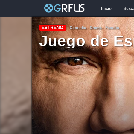
Inicio
Busc
ESTRENO
Comedia
·
Drama
·
Familia
Juego de Es