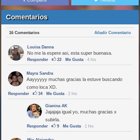
Comentarios
16 Comentarios
Añadir Comentario
Louisa Danna
No me la espere asi, esta super buenasa.
Responder
·
22
·
Me Gusta
· 4 hrs
Mayra Sandra
Aayyyyyy muchas gracias la estuve buscando
como loca XD.
Responder
·
34
·
Me Gusta
· 2 hrs
Gianina AK
Jajajaja igual yo, muchas gracias x
subirla.
Responder
·
9
·
Me Gusta
· 1 hrs
Mia Alejandra