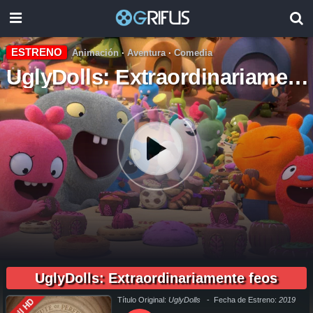
ESTRENO
Animación
·
Aventura
·
Comedia
UglyDolls: Extraordinariamente feos
01:55:00
pelicula completa UglyDolls: Extraordinariamente feos en español online, pelicula completa UglyDolls: Extraordinariamente feos en español latino online, pelicula completa UglyDolls:
Extraordinariamente feos en español, pelicula completa UglyDolls: Extraordinariamente feos en español latino, pelicula completa UglyDolls: Extraordinariamente feos audio latino, pelicula
completa UglyDolls: Extraordinariamente feos audio latino online, como ver UglyDolls: Extraordinariamente feos pelicula completa en español, como ver UglyDolls: Extraordinariamente feos
UglyDolls: Extraordinariamente feos
pelicula completa en español latino, como ver y descargar UglyDolls: Extraordinariamente feos pelicula completa en español, como ver y descargar UglyDolls: Extraordinariamente feos pelicula
completa en español latino, ver UglyDolls: Extraordinariamente feos pelicula completa en español, ver UglyDolls: Extraordinariamente feos pelicula completa en español latino, UglyDolls:
Extraordinariamente feos pelicula completa audio latino, UglyDolls: Extraordinariamente feos pelicula completa 2019, UglyDolls: Extraordinariamente feos pelicula completa en español,
UglyDolls: Extraordinariamente feos pelicula completa en español latino, trailer UglyDolls: Extraordinariamente feos, UglyDolls: Extraordinariamente feos trailer, ver trailer UglyDolls:
Extraordinariamente feos español, trailer en español UglyDolls: Extraordinariamente feos, UglyDolls: Extraordinariamente feos trailer español latino, UglyDolls: Extraordinariamente feos
descargar torrent gratis, descargar pelicula completa UglyDolls: Extraordinariamente feos hd, descargar UglyDolls: Extraordinariamente feos pelicula completa, descargar UglyDolls:
Extraordinariamente feos pelicula completa torrent, descargar UglyDolls: Extraordinariamente feos pelicula completa utorrent, descargar UglyDolls: Extraordinariamente feos pelicula completa
Título Original:
UglyDolls
- Fecha de Estreno:
2019
Full HD
mega, descargar UglyDolls: Extraordinariamente feos pelicula completa gratis, UglyDolls: Extraordinariamente feos descargar pelicula completa gratis, UglyDolls: Extraordinariamente feos
descargar pelicula completa hd, descargar pelicula UglyDolls: Extraordinariamente feos gratis, descargar pelicula UglyDolls: Extraordinariamente feos completa, en Español, en Español Latino,
en Latino, ver UglyDolls: Extraordinariamente feos Online, ver gratis UglyDolls: Extraordinariamente feos online, ver pelicula UglyDolls: Extraordinariamente feos online, ver UglyDolls:
Extraordinariamente feos online megavideo, ver pelicula UglyDolls: Extraordinariamente feos online gratis, ver online UglyDolls: Extraordinariamente feos, UglyDolls: Extraordinariamente feos
online ver pelicula, ver estreno UglyDolls: Extraordinariamente feos online, UglyDolls: Extraordinariamente feos online ver, UglyDolls: Extraordinariamente feos ver online, Ver Pelicula UglyDolls: