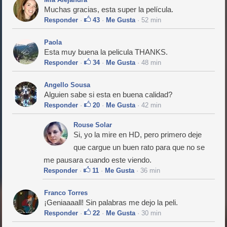
Muchas gracias, esta super la película.
Responder
·
43
·
Me Gusta
· 52 min
Paola
Esta muy buena la pelicula THANKS.
Responder
·
34
·
Me Gusta
· 48 min
Angello Sousa
Alguien sabe si esta en buena calidad?
Responder
·
20
·
Me Gusta
· 42 min
Rouse Solar
Si, yo la mire en HD, pero primero deje
que cargue un buen rato para que no se
me pausara cuando este viendo.
Responder
·
11
·
Me Gusta
· 36 min
Franco Torres
¡Geniaaaall! Sin palabras me dejo la peli.
Responder
·
22
·
Me Gusta
· 30 min