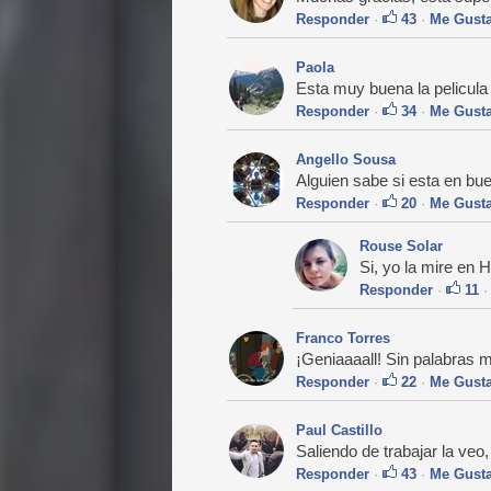
Responder
·
43
·
Me Gust
Paola
Esta muy buena la pelicu
Responder
·
34
·
Me Gust
Angello Sousa
Alguien sabe si esta en bu
Responder
·
20
·
Me Gust
Rouse Solar
Si, yo la mire en
Responder
·
11
Franco Torres
¡Geniaaaall! Sin palabras me
Responder
·
22
·
Me Gust
Paul Castillo
Saliendo de trabajar la veo
Responder
·
43
·
Me Gust