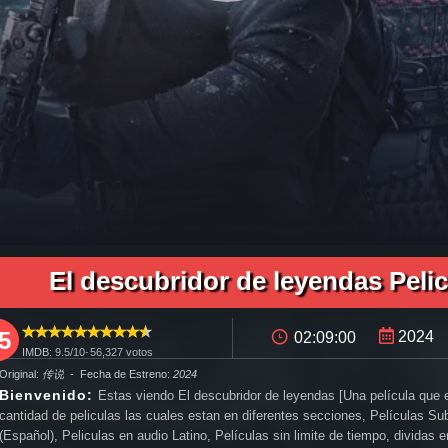
mpleta El descubridor de leyendas en español, pelicula completa El descubridor de leyendas en español latino, pelicula completa El descubridor de leyendas audio latino, pelicula completa El des
idor de leyendas pelicula completa en español latino, ver El descubridor de leyendas pelicula completa en español, ver El descubridor de leyendas pelicula completa en español latino, El descub
ver trailer El descubridor de leyendas español, trailer en español El descubridor de leyendas, El descubridor de leyendas trailer español latino, El descubridor de leyendas descargar torrent gra
a completa mega, descargar El descubridor de leyendas pelicula completa gratis, El descubridor de leyendas descargar pelicula completa gratis, El descubridor de leyendas descargar pelicula c
e, ver El descubridor de leyendas online megavideo, ver pelicula El descubridor de leyendas online gratis, ver online El descubridor de leyendas, El descubridor de leyendas online ver pelicula, ve
El descubridor de leyendas Peli
cula El descubridor de leyendas Subtitulado,
5
2024
02:09:00
IMDB:
9.5/
10
-
56,327
votos
 Original:
传说
- Fecha de Estreno:
2024
Bienvenido:
Estas viendo El descubridor de leyendas [Una película que
cantidad de peliculas las cuales estan en diferentes secciones, Películas Su
(Español), Peliculas en audio Latino, Películas sin limite de tiempo, dividas