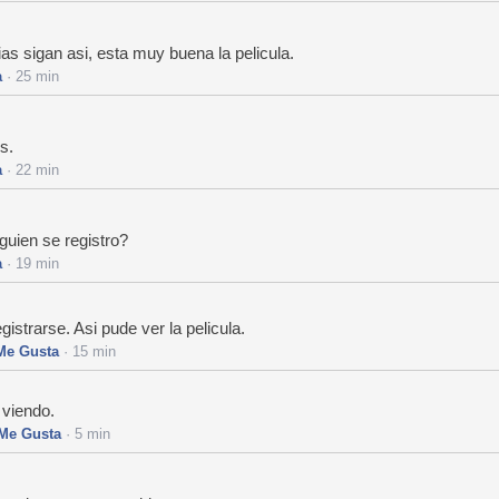
 sigan asi, esta muy buena la pelicula.
a
· 25 min
s.
a
· 22 min
guien se registro?
a
· 19 min
gistrarse. Asi pude ver la pelicula.
Me Gusta
· 15 min
 viendo.
Me Gusta
· 5 min