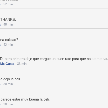
a
· 52 min
la THANKS.
a
· 48 min
ena calidad?
a
· 42 min
 HD, pero primero deje que cargue un buen rato para que no se me pa
·
Me Gusta
· 36 min
 dejo la peli.
a
· 30 min
, parece estar muy buena la peli.
a
· 28 min