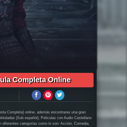
cubridor de leyendas audio latino online, como ver El descubridor de leyendas pelicula completa en español, como ver El descubridor de leyendas
ridor de leyendas pelicula completa audio latino, El descubridor de leyendas pelicula completa 2019, El descubridor de leyendas pelicula completa
tis, descargar pelicula completa El descubridor de leyendas hd, descargar El descubridor de leyendas pelicula completa, descargar El descubridor de
ompleta hd, descargar pelicula El descubridor de leyendas gratis, descargar pelicula El descubridor de leyendas completa, en Español, en Español
r estreno El descubridor de leyendas online, El descubridor de leyendas online ver, El descubridor de leyendas ver online, Ver Pelicula El
cula Completa Online
 esta Completa] online, además encontraras una gran
btituladas (Sub español), Peliculas con Audio Castellano
 en diferentes categorías como lo son: Acción, Comedia,