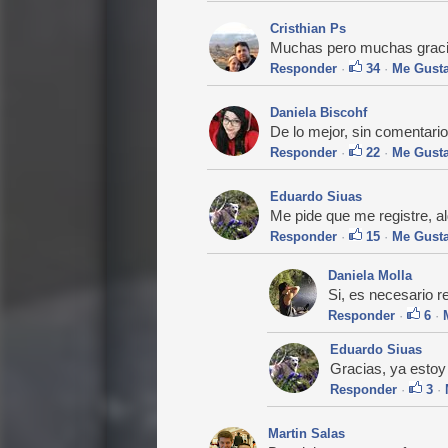
Cristhian Ps
Muchas pero muchas gracias
Responder
·
34
·
Me Gust
Daniela Biscohf
De lo mejor, sin comentario
Responder
·
22
·
Me Gust
Eduardo Siuas
Me pide que me registre, al
Responder
·
15
·
Me Gust
Daniela Molla
Si, es necesario re
Responder
·
6
·
Eduardo Siuas
Gracias, ya estoy
Responder
·
3
·
Martin Salas