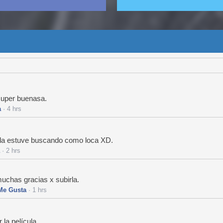
super buenasa.
a
· 4 hrs
la estuve buscando como loca XD.
· 2 hrs
 muchas gracias x subirla.
Me Gusta
· 1 hrs
la película.