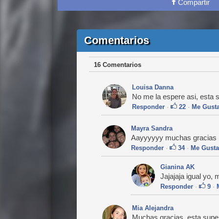
Compartir
Comentarios
16 Comentarios
Louisa Danna
No me la espere asi, esta 
Responder
·
22
·
Me Gust
Mayra Sandra
Aayyyyyy muchas gracias 
Responder
·
34
·
Me Gusta
Gianina AK
Jajajaja igual yo,
Responder
·
9
·
Mia Alejandra
Muchas gracias, esta super 