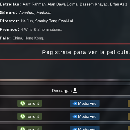
Aventura, Guerra (Bélico), Documentales, Ciencia Ficción, Drama, Fantástico,
Estrellas:
Aarif Rahman
,
Alan Dawa Dolma
,
Bassem Khayati
,
Erfan Aziz
,
Thriller, Western. Peliculas online en HD, 1080px, 720px , y siempre estamos
Qiaoqiao
,
Kim Hee-seon
,
Li Zhiyuan
,
Ma Yanli
,
Ma Yuan
,
Max Huang
,
Peng X
Género:
Aventura
,
Fantasía
.
bien viendo El descubridor de leyendas completa online.
Wang Yanlin
,
Zhang Yixing
,
Zheng Yecheng
.
Director:
He Jun
,
Stanley Tong Gwai-Lai
.
Premios:
4 Wins & 2 nominations.
Pais:
China, Hong Kong.
Registrate para ver la pelicul
Descargas
Torrent
MediaFire
Torrent
MediaFire
Torrent
MediaFire