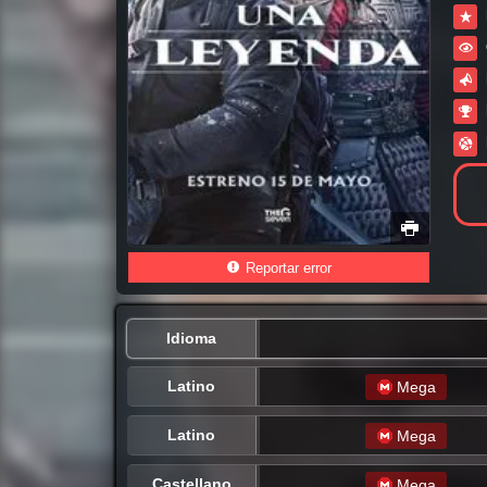
Reportar error
Idioma
Latino
Mega
Latino
Mega
Castellano
Mega