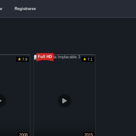
ar
Registrarse
Full HD
7.9
7.1
2008
2015