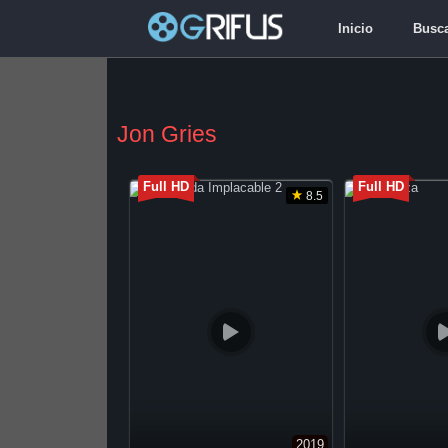
Inicio
Busc
Jon Gries
Full HD
Full HD
8.5
2019