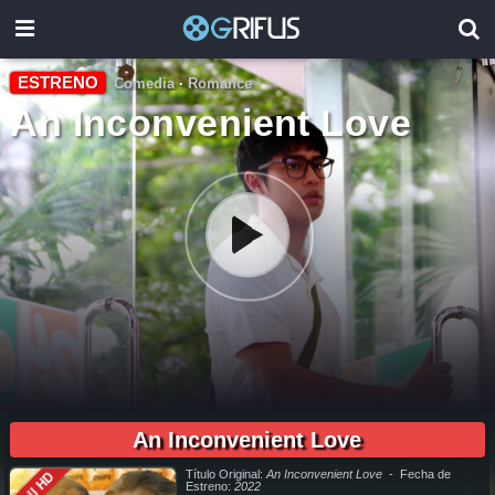
ESTRENO
Comedia
·
Romance
An Inconvenient Love
01:26:18
pelicula completa An Inconvenient Love en español online, pelicula completa An Inconvenient Love en español latino online, pelicula completa An Inconvenient Love en español, pelicula completa
An Inconvenient Love en español latino, pelicula completa An Inconvenient Love audio latino, pelicula completa An Inconvenient Love audio latino online, como ver An Inconvenient Love pelicula
completa en español, como ver An Inconvenient Love pelicula completa en español latino, como ver y descargar An Inconvenient Love pelicula completa en español, como ver y descargar An
An Inconvenient Love
Inconvenient Love pelicula completa en español latino, ver An Inconvenient Love pelicula completa en español, ver An Inconvenient Love pelicula completa en español latino, An Inconvenient
Love pelicula completa audio latino, An Inconvenient Love pelicula completa 2019, An Inconvenient Love pelicula completa en español, An Inconvenient Love pelicula completa en español latino,
trailer An Inconvenient Love, An Inconvenient Love trailer, ver trailer An Inconvenient Love español, trailer en español An Inconvenient Love, An Inconvenient Love trailer español latino, An
Inconvenient Love descargar torrent gratis, descargar pelicula completa An Inconvenient Love hd, descargar An Inconvenient Love pelicula completa, descargar An Inconvenient Love pelicula
completa torrent, descargar An Inconvenient Love pelicula completa utorrent, descargar An Inconvenient Love pelicula completa mega, descargar An Inconvenient Love pelicula completa gratis,
An Inconvenient Love descargar pelicula completa gratis, An Inconvenient Love descargar pelicula completa hd, descargar pelicula An Inconvenient Love gratis, descargar pelicula An
Inconvenient Love completa, en Español, en Español Latino, en Latino, ver An Inconvenient Love Online, ver gratis An Inconvenient Love online, ver pelicula An Inconvenient Love online, ver An
Título Original:
An Inconvenient Love
- Fecha de
Full HD
Inconvenient Love online megavideo, ver pelicula An Inconvenient Love online gratis, ver online An Inconvenient Love, An Inconvenient Love online ver pelicula, ver estreno An Inconvenient
Love online, An Inconvenient Love online ver, An Inconvenient Love ver online, Ver Pelicula An Inconvenient Love Español Latino, Pelicula An Inconvenient Love Latino Online, Pelicula An
Estreno:
2022
Inconvenient Love Español Online, Pelicula An Inconvenient Love Subtitulado,