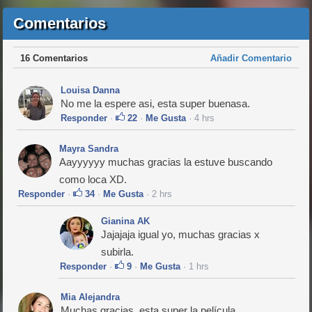
Comentarios
16 Comentarios
Añadir Comentario
Louisa Danna
No me la espere asi, esta super buenasa.
Responder
·
22
·
Me Gusta
· 4 hrs
Mayra Sandra
Aayyyyyy muchas gracias la estuve buscando
como loca XD.
Responder
·
34
·
Me Gusta
· 2 hrs
Gianina AK
Jajajaja igual yo, muchas gracias x
subirla.
Responder
·
9
·
Me Gusta
· 1 hrs
Mia Alejandra
Muchas gracias, esta super la película.