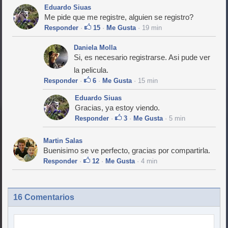
Eduardo Siuas
Me pide que me registre, alguien se registro?
Responder
·
15
·
Me Gusta
· 19 min
Daniela Molla
Si, es necesario registrarse. Asi pude ver
la pelicula.
Responder
·
6
·
Me Gusta
· 15 min
Eduardo Siuas
Gracias, ya estoy viendo.
Responder
·
3
·
Me Gusta
· 5 min
Martin Salas
Buenisimo se ve perfecto, gracias por compartirla.
Responder
·
12
·
Me Gusta
· 4 min
16 Comentarios