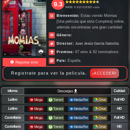
9.3
IMDB:
9.3/
10
618302
votos
Estas viendo Momias
Bienvenido:
[Una película que esta Completa] online,
además encontraras una gran cantidad
de peliculas las cuales estan en
Género:
diferentes secciones, Películas
,
,
,
,
Animación
Aventura
Comedia
Familia
Fant
.
Director:
Juan Jesús García Galocha
Subtituladas (Sub español), Peliculas
con Audio Castellano (Español),
67 wins & 82 nominations.
Premios:
Peliculas en audio Latino, Películas sin
España.
Pais:
limite de tiempo, dividas en diferentes
Reportar error
categorías como lo son: Acción,
Registrate para ver la pelicula.
¡ACCEDER!
Comedia, Aventura, Guerra (Bélico),
Documentales, Ciencia Ficción, Drama,
Fantástico, Infantil, Intriga, Terror /
Idioma
Calidad
Miedo, Romance, Suspenso, Thriller,
Descargas
Western. Peliculas online en HD,
Latino
Full HD
Mega
Torrent
MediaFire
Drive
1080px, 720px , y siempre estamos al
día con los mejores estrenos a nivel
Latino
HD
Mega
Torrent
MediaFire
Drive
mundial. Pasala bien viendo Momias
Castellano
Full HD
Mega
Torrent
MediaFire
Drive
completa online.
Castellano
HD
Mega
Torrent
MediaFire
Drive