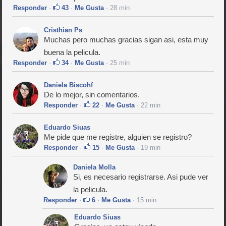
Responder
·
43
·
Me Gusta
· 28 min
Cristhian Ps
Muchas pero muchas gracias sigan asi, esta muy
buena la pelicula.
Responder
·
34
·
Me Gusta
· 25 min
Daniela Biscohf
De lo mejor, sin comentarios.
Responder
·
22
·
Me Gusta
· 22 min
Eduardo Siuas
Me pide que me registre, alguien se registro?
Responder
·
15
·
Me Gusta
· 19 min
Daniela Molla
Si, es necesario registrarse. Asi pude ver
la pelicula.
Responder
·
6
·
Me Gusta
· 15 min
Eduardo Siuas