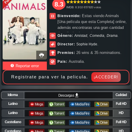
8.3
IMDB:
8.3/
10
657820
votos
Estas viendo Animals
Bienvenido:
[Una película que esta Completa] online,
además encontraras una gran cantidad
de peliculas las cuales estan en
,
,
.
Género:
Amistad
Comedia
Drama
diferentes secciones, Películas
.
Director:
Sophie Hyde
Subtituladas (Sub español), Peliculas
con Audio Castellano (Español),
26 wins & 35 nominations.
Premios:
Peliculas en audio Latino, Películas sin
Australia.
Pais:
limite de tiempo, dividas en diferentes
Reportar error
categorías como lo son: Acción,
Comedia, Aventura, Guerra (Bélico),
Registrate para ver la pelicula.
¡ACCEDER!
Documentales, Ciencia Ficción, Drama,
Fantástico, Infantil, Intriga, Terror /
Miedo, Romance, Suspenso, Thriller,
Idioma
Calidad
Descargas
Western. Peliculas online en HD,
Latino
Full HD
1080px, 720px , y siempre estamos al
Mega
Torrent
MediaFire
Drive
día con los mejores estrenos a nivel
Latino
HD
Mega
Torrent
MediaFire
Drive
mundial. Pasala bien viendo Animals
completa online.
Castellano
Full HD
Mega
Torrent
MediaFire
Drive
Castellano
HD
Mega
Torrent
MediaFire
Drive