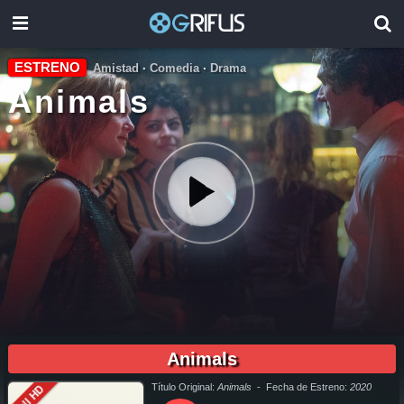
ESTRENO
Amistad
·
Comedia
·
Drama
Animals
01:52:20
pelicula completa Animals en español online, pelicula completa Animals en español latino online, pelicula completa Animals en español, pelicula completa Animals en español latino, pelicula
completa Animals audio latino, pelicula completa Animals audio latino online, como ver Animals pelicula completa en español, como ver Animals pelicula completa en español latino, como ver y
descargar Animals pelicula completa en español, como ver y descargar Animals pelicula completa en español latino, ver Animals pelicula completa en español, ver Animals pelicula completa en
Animals
español latino, Animals pelicula completa audio latino, Animals pelicula completa 2019, Animals pelicula completa en español, Animals pelicula completa en español latino, trailer Animals, Animals
trailer, ver trailer Animals español, trailer en español Animals, Animals trailer español latino, Animals descargar torrent gratis, descargar pelicula completa Animals hd, descargar Animals pelicula
completa, descargar Animals pelicula completa torrent, descargar Animals pelicula completa utorrent, descargar Animals pelicula completa mega, descargar Animals pelicula completa gratis,
Animals descargar pelicula completa gratis, Animals descargar pelicula completa hd, descargar pelicula Animals gratis, descargar pelicula Animals completa, en Español, en Español Latino, en
Latino, ver Animals Online, ver gratis Animals online, ver pelicula Animals online, ver Animals online megavideo, ver pelicula Animals online gratis, ver online Animals, Animals online ver pelicula,
ver estreno Animals online, Animals online ver, Animals ver online, Ver Pelicula Animals Español Latino, Pelicula Animals Latino Online, Pelicula Animals Español Online, Pelicula Animals Subtitulado,
Título Original:
Animals
- Fecha de Estreno:
2020
Full HD