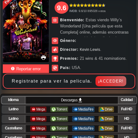
9.6
IMDB:
9.6/
10
895026
votos
Estas viendo Willy’s
Bienvenido:
Wonderland [Una película que esta
Completa] online, además encontraras
una gran cantidad de peliculas las
Género:
cuales estan en diferentes secciones,
,
,
,
.
Fantasía
Horror
Suspense
Terror
.
Director:
Kevin Lewis
Películas Subtituladas (Sub español),
Peliculas con Audio Castellano
21 wins & 41 nominations.
Premios:
(Español), Peliculas en audio Latino,
USA.
Pais:
Reportar error
Películas sin limite de tiempo, dividas en
diferentes categorías como lo son:
Registrate para ver la pelicula.
¡ACCEDER!
Acción, Comedia, Aventura, Guerra
(Bélico), Documentales, Ciencia Ficción,
Drama, Fantástico, Infantil, Intriga,
Idioma
Calidad
Terror / Miedo, Romance, Suspenso,
Descargas
Thriller, Western. Peliculas online en HD,
Latino
Full HD
Mega
Torrent
MediaFire
Drive
1080px, 720px , y siempre estamos al
día con los mejores estrenos a nivel
Latino
HD
Mega
Torrent
MediaFire
Drive
mundial. Pasala bien viendo Willy’s
Castellano
Full HD
Mega
Torrent
MediaFire
Drive
Wonderland completa online.
Castellano
HD