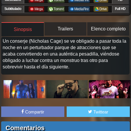
Mega
Torrent
MediaFire
Drive
Subtitulado
Full HD
Mega
Torrent
MediaFire
Drive
Trailers
Elenco completo
Sinopsis
Un conserje (Nicholas Cage) se ve obligado a pasar toda la
noche en un perturbador parque de atracciones que se
acaba convirtiendo en una auténtica pesadilla, viéndose
obligado a luchar contra un monstruo tras otro para
sobrevivir hasta el día siguiente.
Compartir
Twittear
Comentarios