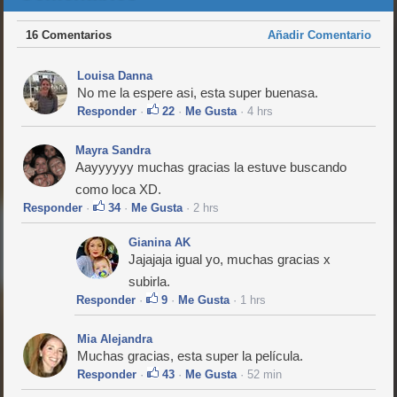
16 Comentarios
Añadir Comentario
Louisa Danna
No me la espere asi, esta super buenasa.
Responder
·
22
·
Me Gusta
· 4 hrs
Mayra Sandra
Aayyyyyy muchas gracias la estuve buscando
como loca XD.
Responder
·
34
·
Me Gusta
· 2 hrs
Gianina AK
Jajajaja igual yo, muchas gracias x
subirla.
Responder
·
9
·
Me Gusta
· 1 hrs
Mia Alejandra
Muchas gracias, esta super la película.
Responder
·
43
·
Me Gusta
· 52 min