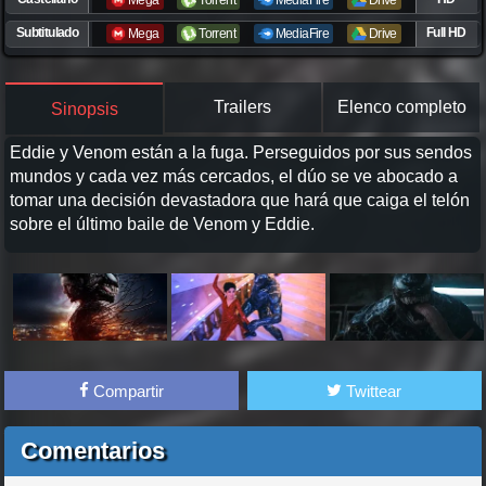
Mega
Torrent
MediaFire
Drive
Subtitulado
Full HD
Mega
Torrent
MediaFire
Drive
Trailers
Elenco completo
Sinopsis
Eddie y Venom están a la fuga. Perseguidos por sus sendos
mundos y cada vez más cercados, el dúo se ve abocado a
tomar una decisión devastadora que hará que caiga el telón
sobre el último baile de Venom y Eddie.
Compartir
Twittear
Comentarios