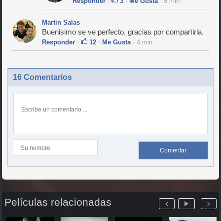
Responder
·
3
·
Me Gusta
· 5 min
Martin Salas
Buenisimo se ve perfecto, gracias por compartirla.
Responder
·
12
·
Me Gusta
· 4 min
16 Comentarios
Comentar
Películas relacionadas