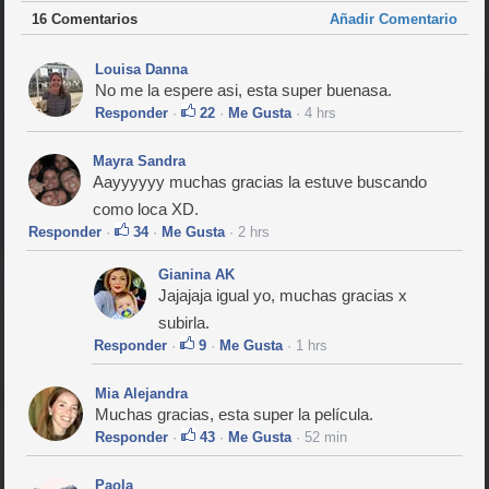
16 Comentarios
Añadir Comentario
Louisa Danna
No me la espere asi, esta super buenasa.
Responder
·
22
·
Me Gusta
· 4 hrs
Mayra Sandra
Aayyyyyy muchas gracias la estuve buscando
como loca XD.
Responder
·
34
·
Me Gusta
· 2 hrs
Gianina AK
Jajajaja igual yo, muchas gracias x
subirla.
Responder
·
9
·
Me Gusta
· 1 hrs
Mia Alejandra
Muchas gracias, esta super la película.
Responder
·
43
·
Me Gusta
· 52 min
Paola