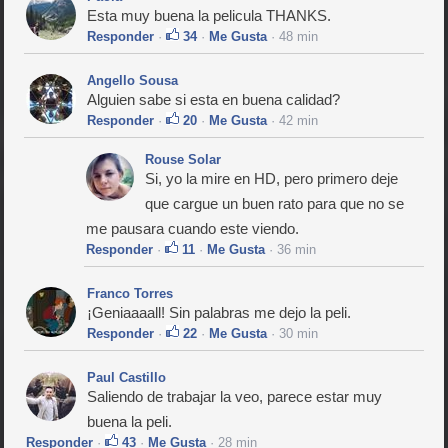
Esta muy buena la pelicula THANKS.
Responder
·
34
·
Me Gusta
· 48 min
Angello Sousa
Alguien sabe si esta en buena calidad?
Responder
·
20
·
Me Gusta
· 42 min
Rouse Solar
Si, yo la mire en HD, pero primero deje
que cargue un buen rato para que no se
me pausara cuando este viendo.
Responder
·
11
·
Me Gusta
· 36 min
Franco Torres
¡Geniaaaall! Sin palabras me dejo la peli.
Responder
·
22
·
Me Gusta
· 30 min
Paul Castillo
Saliendo de trabajar la veo, parece estar muy
buena la peli.
Responder
·
43
·
Me Gusta
· 28 min