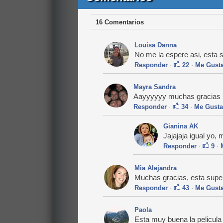
16 Comentarios
Louisa Danna
No me la espere asi, esta 
Responder
·
22
·
Me Gust
Mayra Sandra
Aayyyyyy muchas gracias 
Responder
·
34
·
Me Gusta
Gianina AK
Jajajaja igual yo,
Responder
·
9
·
Mia Alejandra
Muchas gracias, esta super 
Responder
·
43
·
Me Gust
Paola
Esta muy buena la pelicu