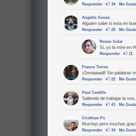
Responder
·
34
·
Me Gust
Angello Sousa
Alguien sabe si esta en bu
Responder
·
20
·
Me Gust
Rouse Solar
Si, yo la mire en
Responder
·
11
Franco Torres
¡Geniaaaall! Sin palabras me
Responder
·
22
·
Me Gust
Paul Castillo
Saliendo de trabajar la veo
Responder
·
43
·
Me Gust
Cristhian Ps
Muchas pero muchas gracias
Responder
·
34
·
Me Gust