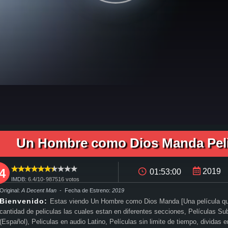
ula completa Un Hombre como Dios Manda en español, pelicula completa Un Hombre como Dios Manda en español latino, pelicula completa Un Hombre como Dios Manda audio latino, pelicula co
 y descargar Un Hombre como Dios Manda pelicula completa en español latino, ver Un Hombre como Dios Manda pelicula completa en español, ver Un Hombre como Dios Manda pelicula complet
anda, Un Hombre como Dios Manda trailer, ver trailer Un Hombre como Dios Manda español, trailer en español Un Hombre como Dios Manda, Un Hombre como Dios Manda trailer español latin
 completa utorrent, descargar Un Hombre como Dios Manda pelicula completa mega, descargar Un Hombre como Dios Manda pelicula completa gratis, Un Hombre como Dios Manda descargar pe
r gratis Un Hombre como Dios Manda online, ver pelicula Un Hombre como Dios Manda online, ver Un Hombre como Dios Manda online megavideo, ver pelicula Un Hombre como Dios Manda onli
Un Hombre como Dios Manda Peli
 Pelicula Un Hombre como Dios Manda Latino Online, Pelicula Un Hombre como Dios Manda Español Online, Pelicula Un Hombre como Dios Manda Subtitulado,
4
2019
01:53:00
IMDB:
6.4/
10
-
987516
votos
 Original:
A Decent Man
- Fecha de Estreno:
2019
Bienvenido:
Estas viendo Un Hombre como Dios Manda [Una película qu
cantidad de peliculas las cuales estan en diferentes secciones, Películas Su
(Español), Peliculas en audio Latino, Películas sin limite de tiempo, dividas