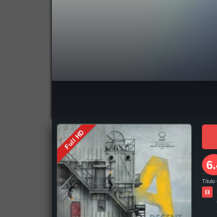
pelicula completa Un Hombre como Dios Manda en español online, pelicula completa Un Hombre como Dios Manda en español latino online, pelic
como Dios Manda pelicula completa en español latino, como ver y descargar Un Hombre como Dios Manda pelicula completa en español, como ver
como Dios Manda pelicula completa en español, Un Hombre como Dios Manda pelicula completa en español latino, trailer Un Hombre como Dios M
Dios Manda pelicula completa, descargar Un Hombre como Dios Manda pelicula completa torrent, descargar Un Hombre como Dios Manda pelicula
descargar pelicula Un Hombre como Dios Manda completa, en Español, en Español Latino, en Latino, ver Un Hombre como Dios Manda Online, ve
Full HD
online, Un Hombre como Dios Manda online ver, Un Hombre como Dios Manda ver online, Ver Pelicula Un Hombre como Dios Manda Español Latino,
6.
Título