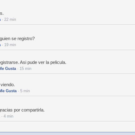
s.
a
· 22 min
guien se registro?
a
· 19 min
gistrarse. Asi pude ver la pelicula.
Me Gusta
· 15 min
 viendo.
Me Gusta
· 5 min
racias por compartirla.
· 4 min