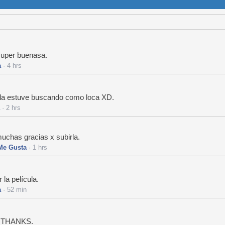
super buenasa.
a
· 4 hrs
la estuve buscando como loca XD.
· 2 hrs
 muchas gracias x subirla.
Me Gusta
· 1 hrs
la película.
a
· 52 min
la THANKS.