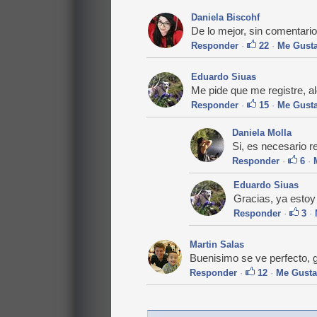
Daniela Biscohf
De lo mejor, sin comentario
Responder
·
22
·
Me Gust
Eduardo Siuas
Me pide que me registre, al
Responder
·
15
·
Me Gust
Daniela Molla
Si, es necesario re
Responder
·
6
·
Eduardo Siuas
Gracias, ya estoy
Responder
·
3
·
Martin Salas
Buenisimo se ve perfecto, g
Responder
·
12
·
Me Gusta