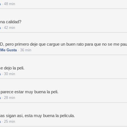
a
· 48 min
ena calidad?
a
· 42 min
 HD, pero primero deje que cargue un buen rato para que no se me pa
·
Me Gusta
· 36 min
 dejo la peli.
a
· 30 min
, parece estar muy buena la peli.
a
· 28 min
 sigan asi, esta muy buena la pelicula.
a
· 25 min