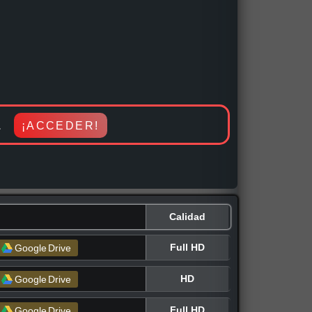
 Infantil, Intriga, Terror / Miedo, Romance, Suspenso,
 al día con los mejores estrenos a nivel mundial. Pasala
a.
¡ACCEDER!
Calidad
Full HD
Google
Drive
HD
Google
Drive
Full HD
Google
Drive