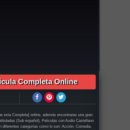
01:53:00
mpleta Un Hombre como Dios Manda audio latino online, como ver Un Hombre como Dios Manda pelicula completa en español, como ver Un Hombre
a en español latino, Un Hombre como Dios Manda pelicula completa audio latino, Un Hombre como Dios Manda pelicula completa 2019, Un Hombre
o, Un Hombre como Dios Manda descargar torrent gratis, descargar pelicula completa Un Hombre como Dios Manda hd, descargar Un Hombre como
licula completa gratis, Un Hombre como Dios Manda descargar pelicula completa hd, descargar pelicula Un Hombre como Dios Manda gratis,
ne gratis, ver online Un Hombre como Dios Manda, Un Hombre como Dios Manda online ver pelicula, ver estreno Un Hombre como Dios Manda
cula Completa Online
e esta Completa] online, además encontraras una gran
btituladas (Sub español), Peliculas con Audio Castellano
 en diferentes categorías como lo son: Acción, Comedia,