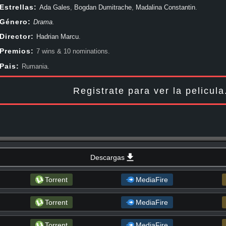
Aventura, Guerra (Bélico), Documentales, Ciencia Ficción, Drama, Fantástico,
Estrellas:
Ada Gales
,
Bogdan Dumitrache
,
Madalina Constantin
.
Thriller, Western. Peliculas online en HD, 1080px, 720px , y siempre estamos
Género:
Drama
.
bien viendo Un Hombre como Dios Manda completa online.
Director:
Hadrian Marcu
.
Premios:
7 wins & 10 nominations.
Pais:
Rumania.
Registrate para ver la pelicul
Descargas
Torrent
MediaFire
Torrent
MediaFire
Torrent
MediaFire