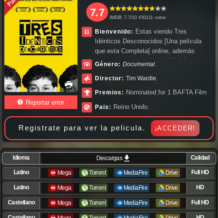
7.7
IMDB:
7.7/
10
450111
votos
Estas viendo Tres
Bienvenido:
Idénticos Desconocidos [Una película
que esta Completa] online, además
encontraras una gran cantidad de
.
Género:
Documental
peliculas las cuales estan en diferentes
.
Director:
Tim Wardle
secciones, Películas Subtituladas (Sub
español), Peliculas con Audio Castellano
Nominated for 1 BAFTA Film
Premios:
(Español), Peliculas en audio Latino,
Award. Another 11 wins & 43
Reportar error
Reino Unido.
Pais:
Películas sin limite de tiempo, dividas en
nominations..
diferentes categorías como lo son:
Registrate para ver la pelicula.
¡ACCEDER!
Acción, Comedia, Aventura, Guerra
(Bélico), Documentales, Ciencia Ficción,
Drama, Fantástico, Infantil, Intriga,
Idioma
Calidad
Terror / Miedo, Romance, Suspenso,
Descargas
Thriller, Western. Peliculas online en HD,
Latino
Full HD
Mega
Torrent
MediaFire
Drive
1080px, 720px , y siempre estamos al
día con los mejores estrenos a nivel
Latino
HD
Mega
Torrent
MediaFire
Drive
mundial. Pasala bien viendo Tres
Castellano
Full HD
Mega
Torrent
MediaFire
Drive
Idénticos Desconocidos completa online.
Castellano
HD