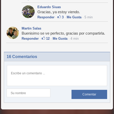
Eduardo Siuas
Gracias, ya estoy viendo.
Responder
·
3
·
Me Gusta
· 5 min
Martin Salas
Buenisimo se ve perfecto, gracias por compartirla.
Responder
·
12
·
Me Gusta
· 4 min
16 Comentarios
Comentar