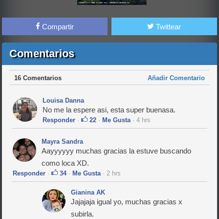
Compartir
Twittear
Comentarios
16 Comentarios
Añadir Comentario
Louisa Danna
No me la espere asi, esta super buenasa.
Responder
·
22
·
Me Gusta
· 4 hrs
Mayra Sandra
Aayyyyyy muchas gracias la estuve buscando
como loca XD.
Responder
·
34
·
Me Gusta
· 2 hrs
Gianina AK
Jajajaja igual yo, muchas gracias x
subirla.