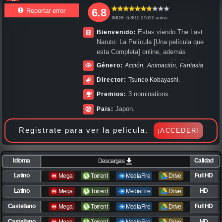
6.8
Reportar error
IMDB:
6.8/
10
25610
votos
Estas viendo The Last
Bienvenido:
Naruto: La Película [Una película que
esta Completa] online, además
encontraras una gran cantidad de
,
,
.
Género:
Acción
Animación
Fantasía
peliculas las cuales estan en diferentes
.
Director:
Tsuneo Kobayashi
secciones, Películas Subtituladas (Sub
español), Peliculas con Audio Castellano
3 nominations.
Premios:
(Español), Peliculas en audio Latino,
Japon.
Pais:
Películas sin limite de tiempo, dividas en
diferentes categorías como lo son:
Registrate para ver la pelicula.
¡ACCEDER!
Acción, Comedia, Aventura, Guerra
(Bélico), Documentales, Ciencia Ficción,
Drama, Fantástico, Infantil, Intriga,
Idioma
Calidad
Terror / Miedo, Romance, Suspenso,
Descargas
Thriller, Western. Peliculas online en HD,
Latino
Full HD
Mega
Torrent
MediaFire
Drive
1080px, 720px , y siempre estamos al
día con los mejores estrenos a nivel
Latino
HD
Mega
Torrent
MediaFire
Drive
mundial. Pasala bien viendo The Last
Castellano
Full HD
Mega
Torrent
MediaFire
Drive
Naruto: La Película completa online.
Castellano
HD