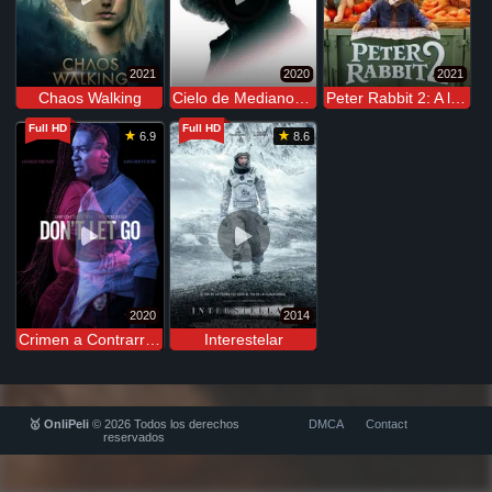
2021
2020
2021
Chaos Walking
Cielo de Medianoche
Peter Rabbit 2: A la fuga
Full HD
Full HD
6.9
8.6
2020
2014
Crimen a Contrarreloj
Interestelar
🥇 OnliPeli
© 2026 Todos los derechos
DMCA
Contact
reservados