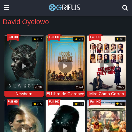
David Oyelowo
Full HD
Full HD
Full HD
8.7
9.1
9.5
2026
2024
2022
Newborn
El Libro de Clarence
Mira Cómo Corren
Full HD
Full HD
Full HD
8.5
8.1
8.3