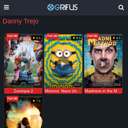
Danny Trejo
Full HD
Full HD
Full HD
8.6
8.9
6.8
2025
2022
2019
Zootopia 2
Minions: Nace Un Villano
Madness in the Method
Full HD
7.6