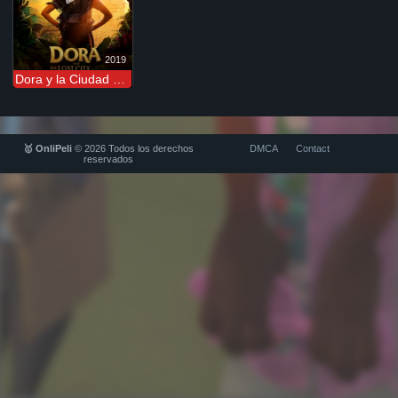
2019
Dora y la Ciudad Perdida
🥇 OnliPeli
© 2026 Todos los derechos
DMCA
Contact
reservados