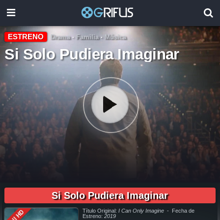
ESTRENO
Drama
·
Familia
·
Música
Si Solo Pudiera Imaginar
1h 55min
pelicula completa Si Solo Pudiera Imaginar en español online, pelicula completa Si Solo Pudiera Imaginar en español latino online, pelicula completa Si Solo Pudiera Imaginar en español, pelicula
completa Si Solo Pudiera Imaginar en español latino, pelicula completa Si Solo Pudiera Imaginar audio latino, pelicula completa Si Solo Pudiera Imaginar audio latino online, como ver Si Solo Pudiera
Imaginar pelicula completa en español, como ver Si Solo Pudiera Imaginar pelicula completa en español latino, como ver y descargar Si Solo Pudiera Imaginar pelicula completa en español, como
Si Solo Pudiera Imaginar
ver y descargar Si Solo Pudiera Imaginar pelicula completa en español latino, ver Si Solo Pudiera Imaginar pelicula completa en español, ver Si Solo Pudiera Imaginar pelicula completa en español
latino, Si Solo Pudiera Imaginar pelicula completa audio latino, Si Solo Pudiera Imaginar pelicula completa 2019, Si Solo Pudiera Imaginar pelicula completa en español, Si Solo Pudiera Imaginar
pelicula completa en español latino, trailer Si Solo Pudiera Imaginar, Si Solo Pudiera Imaginar trailer, ver trailer Si Solo Pudiera Imaginar español, trailer en español Si Solo Pudiera Imaginar, Si Solo
Pudiera Imaginar trailer español latino, Si Solo Pudiera Imaginar descargar torrent gratis, descargar pelicula completa Si Solo Pudiera Imaginar hd, descargar Si Solo Pudiera Imaginar pelicula
completa, descargar Si Solo Pudiera Imaginar pelicula completa torrent, descargar Si Solo Pudiera Imaginar pelicula completa utorrent, descargar Si Solo Pudiera Imaginar pelicula completa mega,
descargar Si Solo Pudiera Imaginar pelicula completa gratis, Si Solo Pudiera Imaginar descargar pelicula completa gratis, Si Solo Pudiera Imaginar descargar pelicula completa hd, descargar
pelicula Si Solo Pudiera Imaginar gratis, descargar pelicula Si Solo Pudiera Imaginar completa, en Español, en Español Latino, en Latino, ver Si Solo Pudiera Imaginar Online, ver gratis Si Solo
Título Original:
I Can Only Imagine
- Fecha de
Full HD
Pudiera Imaginar online, ver pelicula Si Solo Pudiera Imaginar online, ver Si Solo Pudiera Imaginar online megavideo, ver pelicula Si Solo Pudiera Imaginar online gratis, ver online Si Solo Pudiera
Imaginar, Si Solo Pudiera Imaginar online ver pelicula, ver estreno Si Solo Pudiera Imaginar online, Si Solo Pudiera Imaginar online ver, Si Solo Pudiera Imaginar ver online, Ver Pelicula Si Solo
Estreno:
2019
Pudiera Imaginar Español Latino, Pelicula Si Solo Pudiera Imaginar Latino Online, Pelicula Si Solo Pudiera Imaginar Español Online, Pelicula Si Solo Pudiera Imaginar Subtitulado,