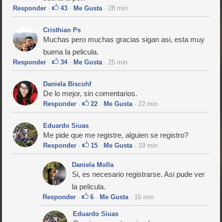
Responder
·
43
·
Me Gusta
· 28 min
Cristhian Ps
Muchas pero muchas gracias sigan asi, esta muy
buena la pelicula.
Responder
·
34
·
Me Gusta
· 25 min
Daniela Biscohf
De lo mejor, sin comentarios.
Responder
·
22
·
Me Gusta
· 22 min
Eduardo Siuas
Me pide que me registre, alguien se registro?
Responder
·
15
·
Me Gusta
· 19 min
Daniela Molla
Si, es necesario registrarse. Asi pude ver
la pelicula.
Responder
·
6
·
Me Gusta
· 15 min
Eduardo Siuas