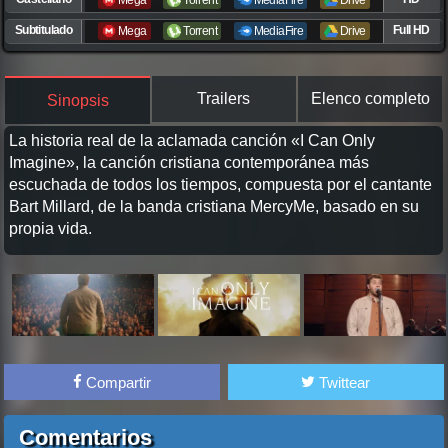
Mega
Torrent
MediaFire
Drive
Subtitulado
Full HD
Mega
Torrent
MediaFire
Drive
Trailers
Elenco completo
Sinopsis
La historia real de la aclamada canción «I Can Only
Imagine», la canción cristiana contemporánea más
escuchada de todos los tiempos, compuesta por el cantante
Bart Millard, de la banda cristiana MercyMe, basado en su
propia vida.
Compartir
Twittear
Comentarios