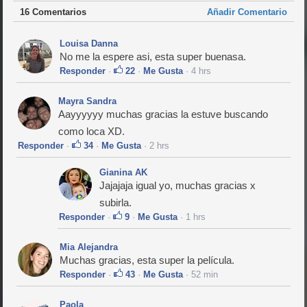
16 Comentarios
Añadir Comentario
Louisa Danna
No me la espere asi, esta super buenasa.
Responder
·
22
·
Me Gusta
· 4 hrs
Mayra Sandra
Aayyyyyy muchas gracias la estuve buscando
como loca XD.
Responder
·
34
·
Me Gusta
· 2 hrs
Gianina AK
Jajajaja igual yo, muchas gracias x
subirla.
Responder
·
9
·
Me Gusta
· 1 hrs
Mia Alejandra
Muchas gracias, esta super la película.
Responder
·
43
·
Me Gusta
· 52 min
Paola