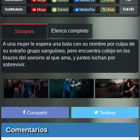
Mega
Torrent
MediaFire
Drive
Subtitulado
Full HD
Mega
Torrent
MediaFire
Drive
Elenco completo
Sinopsis
A una mujer le espera una bala con su nombre por culpa de
su extraño grupo sanguíneo, pero encuentra cobijo en los
brazos del asesino al que ama, y juntos luchan por
sobrevivir.
Compartir
Twittear
Comentarios