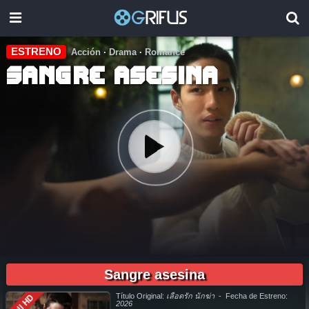
ESTRENO
Acción
·
Drama
·
Romance
Sangre asesina
02:08:00
pelicula completa Sangre asesina en español online, pelicula completa Sangre asesina en español latino online, pelicula completa Sangre asesina en español, pelicula completa Sangre asesina
en español latino, pelicula completa Sangre asesina audio latino, pelicula completa Sangre asesina audio latino online, como ver Sangre asesina pelicula completa en español, como ver Sangre
asesina pelicula completa en español latino, como ver y descargar Sangre asesina pelicula completa en español, como ver y descargar Sangre asesina pelicula completa en español latino, ver
Sangre asesina
Sangre asesina pelicula completa en español, ver Sangre asesina pelicula completa en español latino, Sangre asesina pelicula completa audio latino, Sangre asesina pelicula completa 2019,
Sangre asesina pelicula completa en español, Sangre asesina pelicula completa en español latino, trailer Sangre asesina, Sangre asesina trailer, ver trailer Sangre asesina español, trailer en
español Sangre asesina, Sangre asesina trailer español latino, Sangre asesina descargar torrent gratis, descargar pelicula completa Sangre asesina hd, descargar Sangre asesina pelicula
completa, descargar Sangre asesina pelicula completa torrent, descargar Sangre asesina pelicula completa utorrent, descargar Sangre asesina pelicula completa mega, descargar Sangre
asesina pelicula completa gratis, Sangre asesina descargar pelicula completa gratis, Sangre asesina descargar pelicula completa hd, descargar pelicula Sangre asesina gratis, descargar
pelicula Sangre asesina completa, en Español, en Español Latino, en Latino, ver Sangre asesina Online, ver gratis Sangre asesina online, ver pelicula Sangre asesina online, ver Sangre asesina
online megavideo, ver pelicula Sangre asesina online gratis, ver online Sangre asesina, Sangre asesina online ver pelicula, ver estreno Sangre asesina online, Sangre asesina online ver,
Título Original:
เลือดรัก นักฆ่า
- Fecha de Estreno:
Full HD
Sangre asesina ver online, Ver Pelicula Sangre asesina Español Latino, Pelicula Sangre asesina Latino Online, Pelicula Sangre asesina Español Online, Pelicula Sangre asesina Subtitulado,
2026