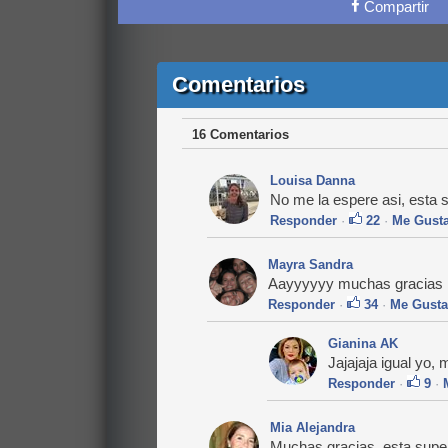
Compartir
Comentarios
16 Comentarios
Louisa Danna
No me la espere asi, esta 
Responder
·
22
·
Me Gust
Mayra Sandra
Aayyyyyy muchas gracias 
Responder
·
34
·
Me Gusta
Gianina AK
Jajajaja igual yo,
Responder
·
9
·
Mia Alejandra
Muchas gracias, esta super 