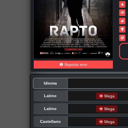
Reportar error
Idioma
Latino
Mega
Latino
Mega
Castellano
Mega