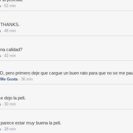
a
· 52 min
la THANKS.
a
· 48 min
ena calidad?
a
· 42 min
 HD, pero primero deje que cargue un buen rato para que no se me pa
·
Me Gusta
· 36 min
 dejo la peli.
a
· 30 min
, parece estar muy buena la peli.
a
· 28 min