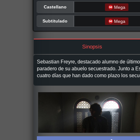
Castellano
Mega
Subtitulado
Mega
Sinopsis
Sebastian Freyre, destacado alumno de último
paradero de su abuelo secuestrado. Junto a Es
cuatro días que han dado como plazo los secue