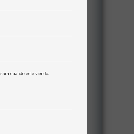
usara cuando este viendo.