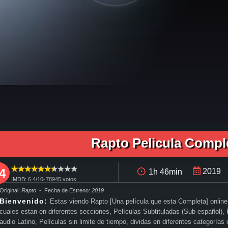
Rapto en español latino, pelicula completa Rapto audio latino, pelicula completa Rapto audio latino online, como ver Rapto pelicula completa en español, como ver Rapto pelicula completa en españ
 pelicula completa en español, Rapto pelicula completa en español latino, trailer Rapto, Rapto trailer, ver trailer Rapto español, trailer en español Rapto, Rapto trailer español latino, Rapto desca
 gratis, Rapto descargar pelicula completa hd, descargar pelicula Rapto gratis, descargar pelicula Rapto completa, en Español, en Español Latino, en Latino, ver Rapto Online, ver gratis Rapto onli
la Rapto Subtitulado,
Rapto Pelicula Compl
4
2019
1h 46min
IMDB:
6.4/
10
-
78945
votos
 Original:
Rapto
- Fecha de Estreno:
2019
Bienvenido:
Estas viendo Rapto [Una película que esta Completa] online
cuales estan en diferentes secciones, Películas Subtituladas (Sub español), 
audio Latino, Películas sin limite de tiempo, dividas en diferentes categorí