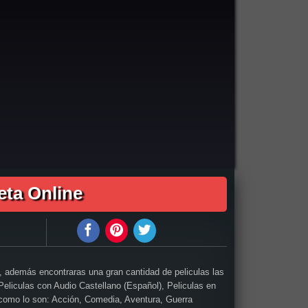
1h 46min
ol latino, como ver y descargar Rapto pelicula completa en español, como ver y descargar Rapto pelicula completa en español latino, ver Rapto
rgar torrent gratis, descargar pelicula completa Rapto hd, descargar Rapto pelicula completa, descargar Rapto pelicula completa torrent, descargar
ne, ver pelicula Rapto online, ver Rapto online megavideo, ver pelicula Rapto online gratis, ver online Rapto, Rapto online ver pelicula, ver estreno
eta Online
, además encontraras una gran cantidad de peliculas las
Peliculas con Audio Castellano (Español), Peliculas en
as como lo son: Acción, Comedia, Aventura, Guerra