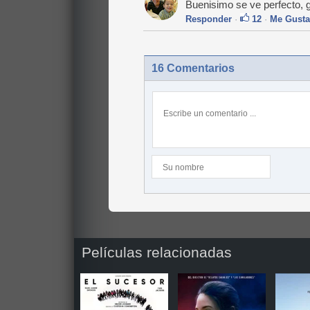
Buenisimo se ve perfecto, g
Responder
·
12
·
Me Gusta
16 Comentarios
Películas relacionadas