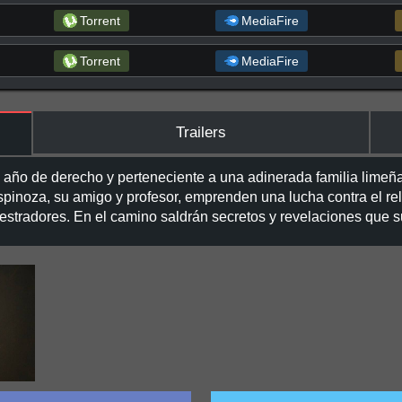
Torrent
MediaFire
Torrent
MediaFire
Trailers
 año de derecho y perteneciente a una adinerada familia lime
pinoza, su amigo y profesor, emprenden una lucha contra el rel
stradores. En el camino saldrán secretos y revelaciones que su