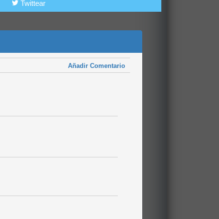
Twittear
Añadir Comentario