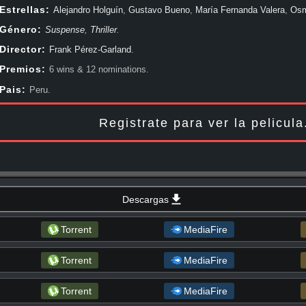
(Bélico), Documentales, Ciencia Ficción, Drama, Fantástico, Infantil, Intriga
Estrellas:
Alejandro Holguín
,
Gustavo Bueno
,
María Fernanda Valera
,
Osm
Peliculas online en HD, 1080px, 720px , y siempre estamos al día con los me
Género:
Suspense
,
Thriller
.
Rapto completa online.
Director:
Frank Pérez-Garland
.
Premios:
6 wins & 12 nominations.
Pais:
Peru.
Registrate para ver la pelicul
Descargas
Torrent
MediaFire
Torrent
MediaFire
Torrent
MediaFire