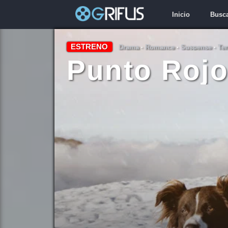
Inicio
Busc
ESTRENO
Drama
·
Romance
·
Suspense
·
Ter
Punto Roj