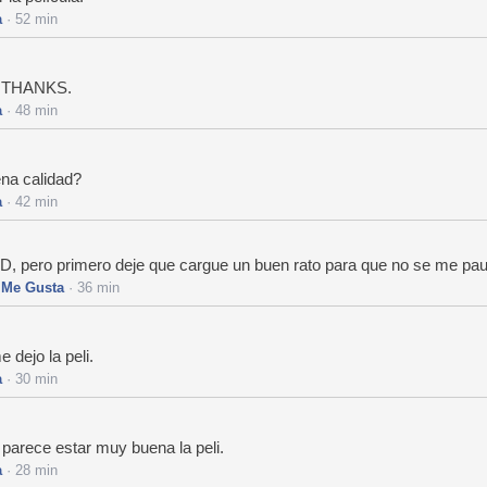
a
· 52 min
la THANKS.
a
· 48 min
ena calidad?
a
· 42 min
 HD, pero primero deje que cargue un buen rato para que no se me pa
·
Me Gusta
· 36 min
 dejo la peli.
a
· 30 min
, parece estar muy buena la peli.
a
· 28 min