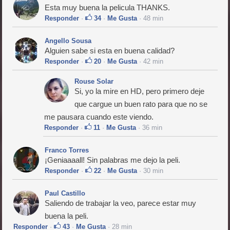
Esta muy buena la pelicula THANKS.
Responder
·
34
·
Me Gusta
· 48 min
Angello Sousa
Alguien sabe si esta en buena calidad?
Responder
·
20
·
Me Gusta
· 42 min
Rouse Solar
Si, yo la mire en HD, pero primero deje
que cargue un buen rato para que no se
me pausara cuando este viendo.
Responder
·
11
·
Me Gusta
· 36 min
Franco Torres
¡Geniaaaall! Sin palabras me dejo la peli.
Responder
·
22
·
Me Gusta
· 30 min
Paul Castillo
Saliendo de trabajar la veo, parece estar muy
buena la peli.
Responder
·
43
·
Me Gusta
· 28 min