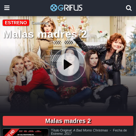
ESTRENO
Comedia
Malas madres 2
01:49:20
pelicula completa Malas madres 2 en español online, pelicula completa Malas madres 2 en español latino online, pelicula completa Malas madres 2 en español, pelicula completa Malas madres 2
en español latino, pelicula completa Malas madres 2 audio latino, pelicula completa Malas madres 2 audio latino online, como ver Malas madres 2 pelicula completa en español, como ver Malas
madres 2 pelicula completa en español latino, como ver y descargar Malas madres 2 pelicula completa en español, como ver y descargar Malas madres 2 pelicula completa en español latino,
Malas madres 2
ver Malas madres 2 pelicula completa en español, ver Malas madres 2 pelicula completa en español latino, Malas madres 2 pelicula completa audio latino, Malas madres 2 pelicula completa
2019, Malas madres 2 pelicula completa en español, Malas madres 2 pelicula completa en español latino, trailer Malas madres 2, Malas madres 2 trailer, ver trailer Malas madres 2 español, trailer
en español Malas madres 2, Malas madres 2 trailer español latino, Malas madres 2 descargar torrent gratis, descargar pelicula completa Malas madres 2 hd, descargar Malas madres 2 pelicula
completa, descargar Malas madres 2 pelicula completa torrent, descargar Malas madres 2 pelicula completa utorrent, descargar Malas madres 2 pelicula completa mega, descargar Malas
madres 2 pelicula completa gratis, Malas madres 2 descargar pelicula completa gratis, Malas madres 2 descargar pelicula completa hd, descargar pelicula Malas madres 2 gratis, descargar
pelicula Malas madres 2 completa, en Español, en Español Latino, en Latino, ver Malas madres 2 Online, ver gratis Malas madres 2 online, ver pelicula Malas madres 2 online, ver Malas madres 2
online megavideo, ver pelicula Malas madres 2 online gratis, ver online Malas madres 2, Malas madres 2 online ver pelicula, ver estreno Malas madres 2 online, Malas madres 2 online ver, Malas
Título Original:
A Bad Moms Christmas
- Fecha de
Full HD
madres 2 ver online, Ver Pelicula Malas madres 2 Español Latino, Pelicula Malas madres 2 Latino Online, Pelicula Malas madres 2 Español Online, Pelicula Malas madres 2 Subtitulado,
Estreno:
2017