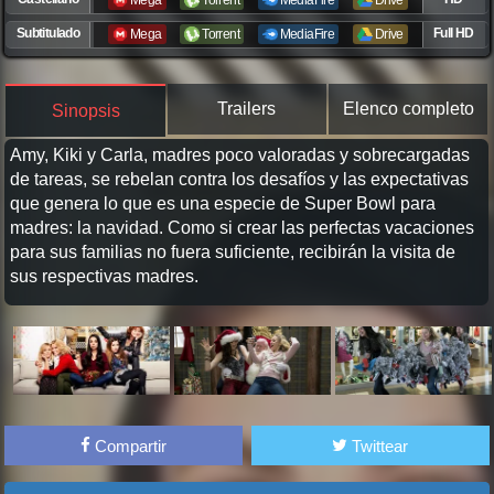
Mega
Torrent
MediaFire
Drive
Subtitulado
Full HD
Mega
Torrent
MediaFire
Drive
Trailers
Elenco completo
Sinopsis
Amy, Kiki y Carla, madres poco valoradas y sobrecargadas
de tareas, se rebelan contra los desafíos y las expectativas
que genera lo que es una especie de Super Bowl para
madres: la navidad. Como si crear las perfectas vacaciones
para sus familias no fuera suficiente, recibirán la visita de
sus respectivas madres.
Compartir
Twittear