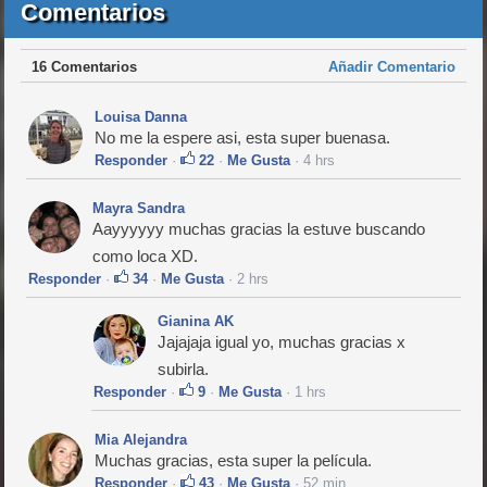
Comentarios
16 Comentarios
Añadir Comentario
Louisa Danna
No me la espere asi, esta super buenasa.
Responder
·
22
·
Me Gusta
· 4 hrs
Mayra Sandra
Aayyyyyy muchas gracias la estuve buscando
como loca XD.
Responder
·
34
·
Me Gusta
· 2 hrs
Gianina AK
Jajajaja igual yo, muchas gracias x
subirla.
Responder
·
9
·
Me Gusta
· 1 hrs
Mia Alejandra
Muchas gracias, esta super la película.
Responder
·
43
·
Me Gusta
· 52 min