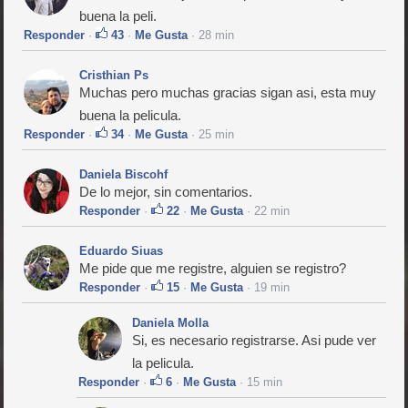
buena la peli.
Responder
·
43
·
Me Gusta
· 28 min
Cristhian Ps
Muchas pero muchas gracias sigan asi, esta muy
buena la pelicula.
Responder
·
34
·
Me Gusta
· 25 min
Daniela Biscohf
De lo mejor, sin comentarios.
Responder
·
22
·
Me Gusta
· 22 min
Eduardo Siuas
Me pide que me registre, alguien se registro?
Responder
·
15
·
Me Gusta
· 19 min
Daniela Molla
Si, es necesario registrarse. Asi pude ver
la pelicula.
Responder
·
6
·
Me Gusta
· 15 min