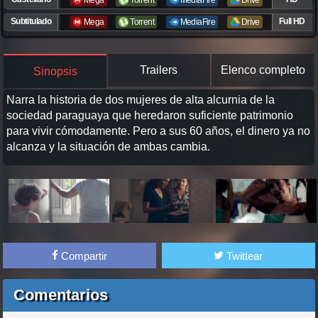
Mega
Torrent
MediaFire
Drive
Subtitulado
Full HD
Mega
Torrent
MediaFire
Drive
Trailers
Elenco completo
Sinopsis
Narra la historia de dos mujeres de alta alcurnia de la
sociedad paraguaya que heredaron suficiente patrimonio
para vivir cómodamente. Pero a sus 60 años, el dinero ya no
alcanza y la situación de ambas cambia.
Compartir
Twittear
Comentarios