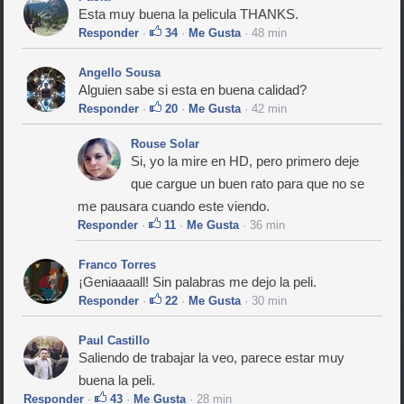
Esta muy buena la pelicula THANKS.
Responder
·
34
·
Me Gusta
· 48 min
Angello Sousa
Alguien sabe si esta en buena calidad?
Responder
·
20
·
Me Gusta
· 42 min
Rouse Solar
Si, yo la mire en HD, pero primero deje
que cargue un buen rato para que no se
me pausara cuando este viendo.
Responder
·
11
·
Me Gusta
· 36 min
Franco Torres
¡Geniaaaall! Sin palabras me dejo la peli.
Responder
·
22
·
Me Gusta
· 30 min
Paul Castillo
Saliendo de trabajar la veo, parece estar muy
buena la peli.
Responder
·
43
·
Me Gusta
· 28 min