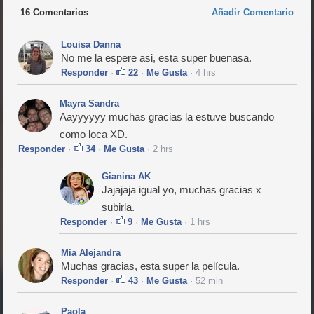
16 Comentarios
Añadir Comentario
Louisa Danna
No me la espere asi, esta super buenasa.
Responder
·
22
·
Me Gusta
· 4 hrs
Mayra Sandra
Aayyyyyy muchas gracias la estuve buscando
como loca XD.
Responder
·
34
·
Me Gusta
· 2 hrs
Gianina AK
Jajajaja igual yo, muchas gracias x
subirla.
Responder
·
9
·
Me Gusta
· 1 hrs
Mia Alejandra
Muchas gracias, esta super la película.
Responder
·
43
·
Me Gusta
· 52 min
Paola