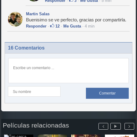
Responder
·
3
·
Me Gusta
· 5 min
Martin Salas
Buenisimo se ve perfecto, gracias por compartirla.
Responder
·
12
·
Me Gusta
· 4 min
16 Comentarios
Comentar
Películas relacionadas