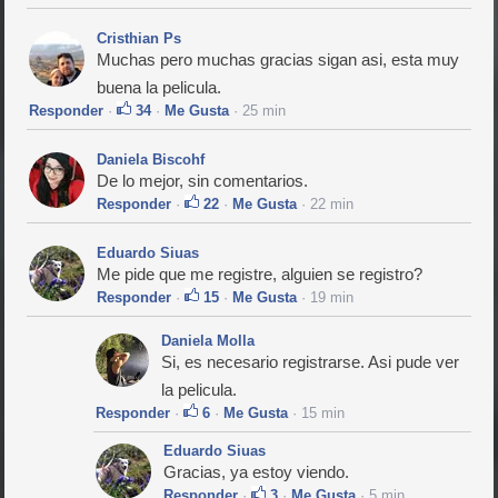
Cristhian Ps
Muchas pero muchas gracias sigan asi, esta muy
buena la pelicula.
Responder
·
34
·
Me Gusta
· 25 min
Daniela Biscohf
De lo mejor, sin comentarios.
Responder
·
22
·
Me Gusta
· 22 min
Eduardo Siuas
Me pide que me registre, alguien se registro?
Responder
·
15
·
Me Gusta
· 19 min
Daniela Molla
Si, es necesario registrarse. Asi pude ver
la pelicula.
Responder
·
6
·
Me Gusta
· 15 min
Eduardo Siuas
Gracias, ya estoy viendo.
Responder
·
3
·
Me Gusta
· 5 min