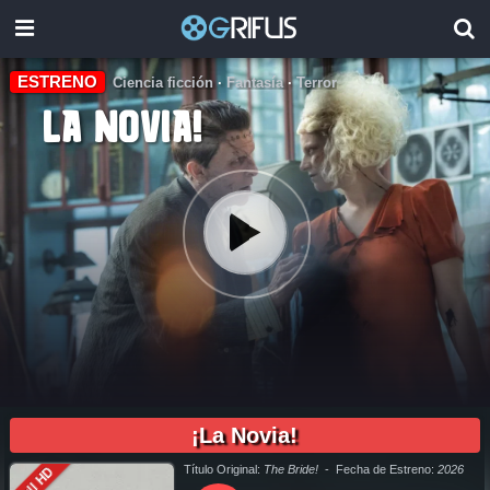
ESTRENO
Ciencia ficción
·
Fantasía
·
Terror
¡La Novia!
02:06:00
pelicula completa ¡La Novia! en español online, pelicula completa ¡La Novia! en español latino online, pelicula completa ¡La Novia! en español, pelicula completa ¡La Novia! en español latino,
pelicula completa ¡La Novia! audio latino, pelicula completa ¡La Novia! audio latino online, como ver ¡La Novia! pelicula completa en español, como ver ¡La Novia! pelicula completa en español
latino, como ver y descargar ¡La Novia! pelicula completa en español, como ver y descargar ¡La Novia! pelicula completa en español latino, ver ¡La Novia! pelicula completa en español, ver ¡La
¡La Novia!
Novia! pelicula completa en español latino, ¡La Novia! pelicula completa audio latino, ¡La Novia! pelicula completa 2019, ¡La Novia! pelicula completa en español, ¡La Novia! pelicula completa en
español latino, trailer ¡La Novia!, ¡La Novia! trailer, ver trailer ¡La Novia! español, trailer en español ¡La Novia!, ¡La Novia! trailer español latino, ¡La Novia! descargar torrent gratis, descargar
pelicula completa ¡La Novia! hd, descargar ¡La Novia! pelicula completa, descargar ¡La Novia! pelicula completa torrent, descargar ¡La Novia! pelicula completa utorrent, descargar ¡La Novia!
pelicula completa mega, descargar ¡La Novia! pelicula completa gratis, ¡La Novia! descargar pelicula completa gratis, ¡La Novia! descargar pelicula completa hd, descargar pelicula ¡La Novia!
gratis, descargar pelicula ¡La Novia! completa, en Español, en Español Latino, en Latino, ver ¡La Novia! Online, ver gratis ¡La Novia! online, ver pelicula ¡La Novia! online, ver ¡La Novia! online
megavideo, ver pelicula ¡La Novia! online gratis, ver online ¡La Novia!, ¡La Novia! online ver pelicula, ver estreno ¡La Novia! online, ¡La Novia! online ver, ¡La Novia! ver online, Ver Pelicula ¡La
Novia! Español Latino, Pelicula ¡La Novia! Latino Online, Pelicula ¡La Novia! Español Online, Pelicula ¡La Novia! Subtitulado,
Título Original:
The Bride!
- Fecha de Estreno:
2026
Full HD