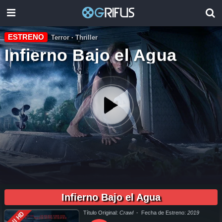
ESTRENO
Terror
·
Thriller
Infierno Bajo el Agua
01:49:00
pelicula completa Infierno Bajo el Agua en español online, pelicula completa Infierno Bajo el Agua en español latino online, pelicula completa Infierno Bajo el Agua en español, pelicula completa
Infierno Bajo el Agua en español latino, pelicula completa Infierno Bajo el Agua audio latino, pelicula completa Infierno Bajo el Agua audio latino online, como ver Infierno Bajo el Agua pelicula
completa en español, como ver Infierno Bajo el Agua pelicula completa en español latino, como ver y descargar Infierno Bajo el Agua pelicula completa en español, como ver y descargar Infierno
Infierno Bajo el Agua
Bajo el Agua pelicula completa en español latino, ver Infierno Bajo el Agua pelicula completa en español, ver Infierno Bajo el Agua pelicula completa en español latino, Infierno Bajo el Agua pelicula
completa audio latino, Infierno Bajo el Agua pelicula completa 2019, Infierno Bajo el Agua pelicula completa en español, Infierno Bajo el Agua pelicula completa en español latino, trailer Infierno Bajo
el Agua, Infierno Bajo el Agua trailer, ver trailer Infierno Bajo el Agua español, trailer en español Infierno Bajo el Agua, Infierno Bajo el Agua trailer español latino, Infierno Bajo el Agua descargar
torrent gratis, descargar pelicula completa Infierno Bajo el Agua hd, descargar Infierno Bajo el Agua pelicula completa, descargar Infierno Bajo el Agua pelicula completa torrent, descargar Infierno
Bajo el Agua pelicula completa utorrent, descargar Infierno Bajo el Agua pelicula completa mega, descargar Infierno Bajo el Agua pelicula completa gratis, Infierno Bajo el Agua descargar pelicula
completa gratis, Infierno Bajo el Agua descargar pelicula completa hd, descargar pelicula Infierno Bajo el Agua gratis, descargar pelicula Infierno Bajo el Agua completa, en Español, en Español
Latino, en Latino, ver Infierno Bajo el Agua Online, ver gratis Infierno Bajo el Agua online, ver pelicula Infierno Bajo el Agua online, ver Infierno Bajo el Agua online megavideo, ver pelicula Infierno
Título Original:
Crawl
- Fecha de Estreno:
2019
Full HD
Bajo el Agua online gratis, ver online Infierno Bajo el Agua, Infierno Bajo el Agua online ver pelicula, ver estreno Infierno Bajo el Agua online, Infierno Bajo el Agua online ver, Infierno Bajo el Agua ver
online, Ver Pelicula Infierno Bajo el Agua Español Latino, Pelicula Infierno Bajo el Agua Latino Online, Pelicula Infierno Bajo el Agua Español Online, Pelicula Infierno Bajo el Agua Subtitulado,