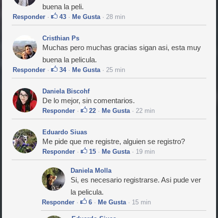
buena la peli.
Responder
·
43
·
Me Gusta
· 28 min
Cristhian Ps
Muchas pero muchas gracias sigan asi, esta muy
buena la pelicula.
Responder
·
34
·
Me Gusta
· 25 min
Daniela Biscohf
De lo mejor, sin comentarios.
Responder
·
22
·
Me Gusta
· 22 min
Eduardo Siuas
Me pide que me registre, alguien se registro?
Responder
·
15
·
Me Gusta
· 19 min
Daniela Molla
Si, es necesario registrarse. Asi pude ver
la pelicula.
Responder
·
6
·
Me Gusta
· 15 min