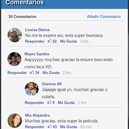
Comentarios
16 Comentarios
Añadir Comentario
Louisa Danna
No me la espere asi, esta super buenasa.
Responder
·
22
·
Me Gusta
· 4 hrs
Mayra Sandra
Aayyyyyy muchas gracias la estuve buscando
como loca XD.
Responder
·
34
·
Me Gusta
· 2 hrs
Gianina AK
Jajajaja igual yo, muchas gracias x
subirla.
Responder
·
9
·
Me Gusta
· 1 hrs
Mia Alejandra
Muchas gracias, esta super la película.
Responder
·
43
·
Me Gusta
· 52 min