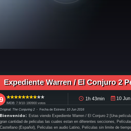
elicula completa Expediente Warren / El Conjuro 2 en español, pelicula completa Expediente Warren / El Conjuro 2 en español latino, pelicula completa Expediente Warren / El Conjuro 2 audio latino,
n español, como ver y descargar Expediente Warren / El Conjuro 2 pelicula completa en español latino, ver Expediente Warren / El Conjuro 2 pelicula completa en español, ver Expediente Warren / E
atino, trailer Expediente Warren / El Conjuro 2, Expediente Warren / El Conjuro 2 trailer, ver trailer Expediente Warren / El Conjuro 2 español, trailer en español Expediente Warren / El Conjuro 2, E
cula completa torrent, descargar Expediente Warren / El Conjuro 2 pelicula completa utorrent, descargar Expediente Warren / El Conjuro 2 pelicula completa mega, descargar Expediente Warren / El
eta, en Español, en Español Latino, en Latino, ver Expediente Warren / El Conjuro 2 Online, ver gratis Expediente Warren / El Conjuro 2 online, ver pelicula Expediente Warren / El Conjuro 2 online
Expediente Warren / El Conjuro 2 P
o 2 online ver, Expediente Warren / El Conjuro 2 ver online, Ver Pelicula Expediente Warren / El Conjuro 2 Español Latino, Pelicula Expediente Warren / El Conjuro 2 Latino Online, Pelicula Expedient
9
10 Jun
1h 43min
IMDB:
7.9/
10
-
180900
votos
 Original:
The Conjuring 2
- Fecha de Estreno:
10 Jun 2016
Bienvenido:
Estas viendo Expediente Warren / El Conjuro 2 [Una pelícu
gran cantidad de peliculas las cuales estan en diferentes secciones, Películ
Castellano (Español), Peliculas en audio Latino, Películas sin limite de tiem