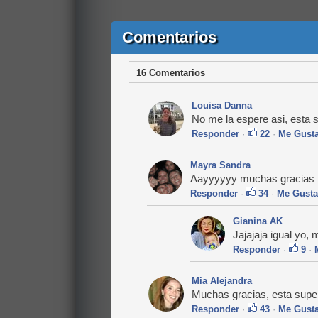
Comentarios
16 Comentarios
Louisa Danna
No me la espere asi, esta 
Responder
·
22
·
Me Gust
Mayra Sandra
Aayyyyyy muchas gracias 
Responder
·
34
·
Me Gusta
Gianina AK
Jajajaja igual yo,
Responder
·
9
·
Mia Alejandra
Muchas gracias, esta super 
Responder
·
43
·
Me Gust