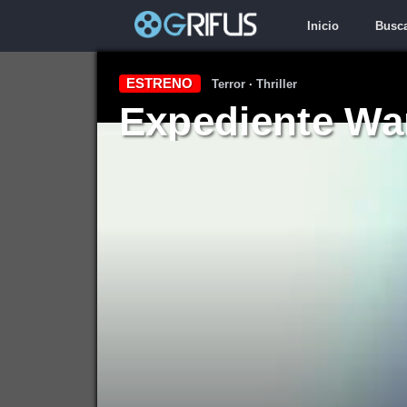
Inicio
Busc
ESTRENO
Terror
·
Thriller
Expediente War