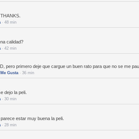
la THANKS.
a
· 48 min
ena calidad?
a
· 42 min
 HD, pero primero deje que cargue un buen rato para que no se me pa
·
Me Gusta
· 36 min
 dejo la peli.
a
· 30 min
, parece estar muy buena la peli.
a
· 28 min