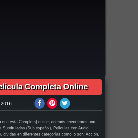
1h 43min
 pelicula completa Expediente Warren / El Conjuro 2 audio latino online, como ver Expediente Warren / El Conjuro 2 pelicula completa en español, como
l Conjuro 2 pelicula completa en español latino, Expediente Warren / El Conjuro 2 pelicula completa audio latino, Expediente Warren / El Conjuro 2
xpediente Warren / El Conjuro 2 trailer español latino, Expediente Warren / El Conjuro 2 descargar torrent gratis, descargar pelicula completa
 Conjuro 2 pelicula completa gratis, Expediente Warren / El Conjuro 2 descargar pelicula completa gratis, Expediente Warren / El Conjuro 2
, ver Expediente Warren / El Conjuro 2 online megavideo, ver pelicula Expediente Warren / El Conjuro 2 online gratis, ver online Expediente Warren /
elicula Completa Online
e Warren / El Conjuro 2 Español Online, Pelicula Expediente Warren / El Conjuro 2 Subtitulado,
 2016
la que esta Completa] online, además encontraras una
as Subtituladas (Sub español), Peliculas con Audio
po, dividas en diferentes categorías como lo son: Acción,