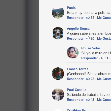
Paola
Esta muy buena la pelicu
Responder
·
34
·
Me Gust
Angello Sousa
Alguien sabe si esta en bu
Responder
·
20
·
Me Gust
Rouse Solar
Si, yo la mire en
Responder
·
11
Franco Torres
¡Geniaaaall! Sin palabras me
Responder
·
22
·
Me Gust
Paul Castillo
Saliendo de trabajar la veo
Responder
·
43
·
Me Gust
Cristhian Ps