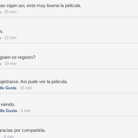
 sigan asi, esta muy buena la pelicula.
a
· 25 min
s.
a
· 22 min
guien se registro?
a
· 19 min
gistrarse. Asi pude ver la pelicula.
Me Gusta
· 15 min
 viendo.
Me Gusta
· 5 min
racias por compartirla.
· 4 min