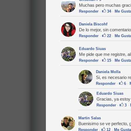
Muchas pero muchas gracias
Responder
·
34
·
Me Gust
Daniela Biscohf
De lo mejor, sin comentario
Responder
·
22
·
Me Gust
Eduardo Siuas
Me pide que me registre, al
Responder
·
15
·
Me Gust
Daniela Molla
Si, es necesario re
Responder
·
6
·
Eduardo Siuas
Gracias, ya estoy
Responder
·
3
·
Martin Salas
Buenisimo se ve perfecto, g
Responder
·
12
·
Me Gusta