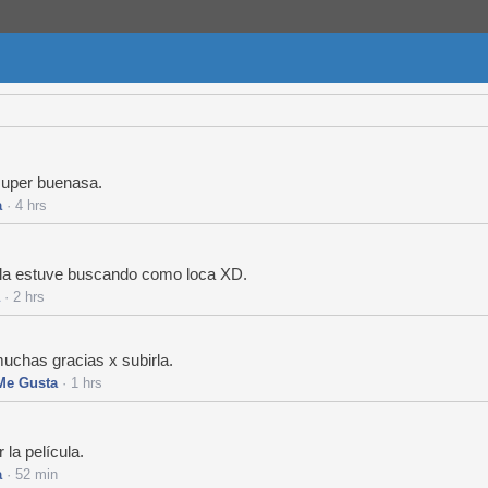
super buenasa.
a
· 4 hrs
la estuve buscando como loca XD.
· 2 hrs
 muchas gracias x subirla.
Me Gusta
· 1 hrs
la película.
a
· 52 min