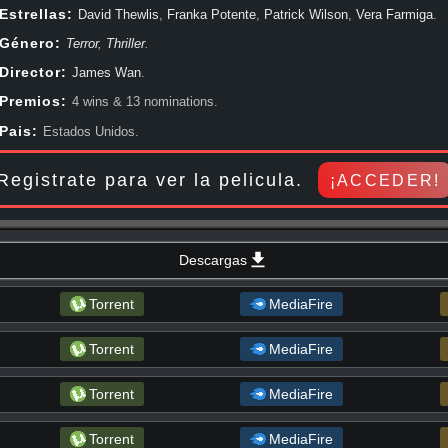
Comedia, Aventura, Guerra (Bélico), Documentales, Ciencia Ficción, Drama, Fa
Estrellas:
David Thewlis
,
Franka Potente
,
Patrick Wilson
,
Vera Farmiga
.
Suspenso, Thriller, Western. Peliculas online en HD, 1080px, 720px , y siemp
Género:
Terror
,
Thriller
.
mundial. Pasala bien viendo Expediente Warren / El Conjuro 2 completa onlin
Director:
James Wan
.
Premios:
4 wins & 13 nominations.
Pais:
Estados Unidos.
Registrate para ver la pelicula.
¡ACCEDER!
Descargas
Torrent
MediaFire
Torrent
MediaFire
Torrent
MediaFire
Torrent
MediaFire