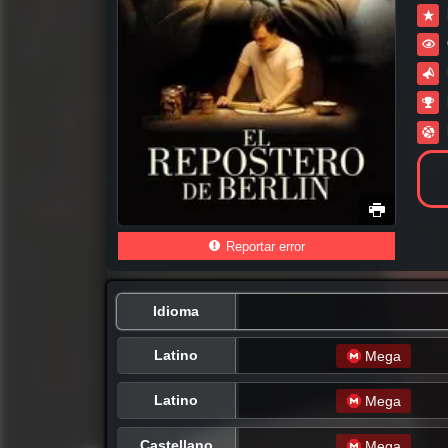
Reportar error
Idioma
Latino
Mega
Latino
Mega
Castellano
Mega