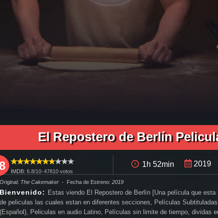
ostero de Berlín en español, pelicula completa El Repostero de Berlín en español latino, pelicula completa El Repostero de Berlín audio latino, pelicula completa El Repostero de Berlín audio latino 
 Repostero de Berlín pelicula completa en español, ver El Repostero de Berlín pelicula completa en español latino, El Repostero de Berlín pelicula completa audio latino, El Repostero de Berlín pelic
o de Berlín trailer español latino, El Repostero de Berlín descargar torrent gratis, descargar pelicula completa El Repostero de Berlín hd, descargar El Repostero de Berlín pelicula completa, descarga
ero de Berlín descargar pelicula completa hd, descargar pelicula El Repostero de Berlín gratis, descargar pelicula El Repostero de Berlín completa, en Español, en Español Latino, en Latino, ver El R
l Repostero de Berlín online, El Repostero de Berlín online ver, El Repostero de Berlín ver online, Ver Pelicula El Repostero de Berlín Español Latino, Pelicula El Repostero de Berlín Latino Online, Pel
El Repostero de Berlín Pelicu
8
2019
1h 52min
IMDB:
6.8/
10
-
47810
votos
 Original:
The Cakemaker
- Fecha de Estreno:
2019
Bienvenido:
Estas viendo El Repostero de Berlín [Una película que esta
de peliculas las cuales estan en diferentes secciones, Películas Subtitulada
(Español), Peliculas en audio Latino, Películas sin limite de tiempo, dividas