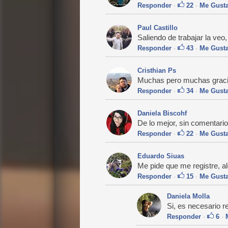
Responder
·
22
·
Me Gust
Paul Castillo
Saliendo de trabajar la veo
Responder
·
43
·
Me Gust
Cristhian Ps
Muchas pero muchas gracias
Responder
·
34
·
Me Gust
Daniela Biscohf
De lo mejor, sin comentario
Responder
·
22
·
Me Gust
Eduardo Siuas
Me pide que me registre, al
Responder
·
15
·
Me Gust
Daniela Molla
Si, es necesario re
Responder
·
6
·