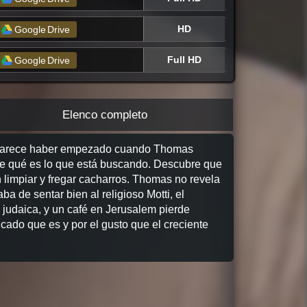
HD
Google
Drive
Full HD
Google
Drive
Elenco completo
era parece haber empezado cuando Thomas
te qué es lo que está buscando. Descubre que
n limpiar y fregar cacharros. Thomas no revela
a de sentar bien al religioso Motti, el
judaica, y un café en Jerusalem pierde
icado que es y por el gusto que el creciente