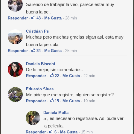
Saliendo de trabajar la veo, parece estar muy
buena la peli.
Responder
·
43
·
Me Gusta
· 28 min
Cristhian Ps
Muchas pero muchas gracias sigan asi, esta muy
buena la pelicula.
Responder
·
34
·
Me Gusta
· 25 min
Daniela Biscohf
De lo mejor, sin comentarios.
Responder
·
22
·
Me Gusta
· 22 min
Eduardo Siuas
Me pide que me registre, alguien se registro?
Responder
·
15
·
Me Gusta
· 19 min
Daniela Molla
Si, es necesario registrarse. Asi pude ver
la pelicula.
Responder
·
6
·
Me Gusta
· 15 min