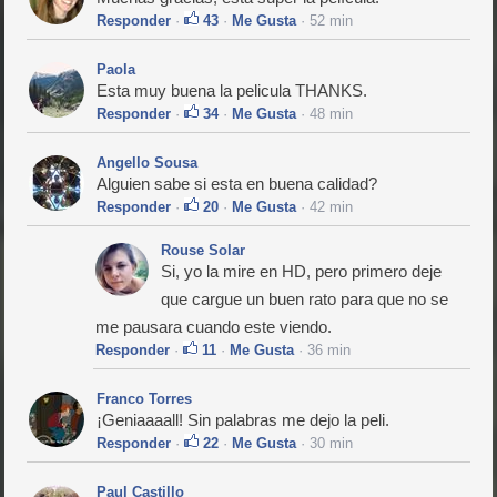
Responder
·
43
·
Me Gusta
· 52 min
Paola
Esta muy buena la pelicula THANKS.
Responder
·
34
·
Me Gusta
· 48 min
Angello Sousa
Alguien sabe si esta en buena calidad?
Responder
·
20
·
Me Gusta
· 42 min
Rouse Solar
Si, yo la mire en HD, pero primero deje
que cargue un buen rato para que no se
me pausara cuando este viendo.
Responder
·
11
·
Me Gusta
· 36 min
Franco Torres
¡Geniaaaall! Sin palabras me dejo la peli.
Responder
·
22
·
Me Gusta
· 30 min
Paul Castillo