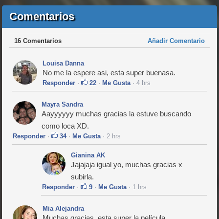
Comentarios
16 Comentarios
Añadir Comentario
Louisa Danna
No me la espere asi, esta super buenasa.
Responder
·
22
·
Me Gusta
· 4 hrs
Mayra Sandra
Aayyyyyy muchas gracias la estuve buscando
como loca XD.
Responder
·
34
·
Me Gusta
· 2 hrs
Gianina AK
Jajajaja igual yo, muchas gracias x
subirla.
Responder
·
9
·
Me Gusta
· 1 hrs
Mia Alejandra
Muchas gracias, esta super la película.