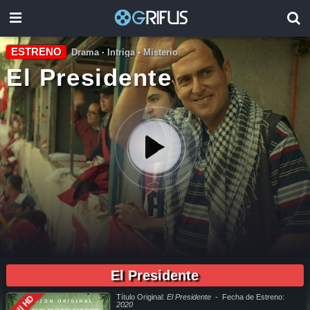
ESTRENO
Drama
·
Intriga
·
Misterio
El Presidente
01:59:43
pelicula completa El Presidente en español online, pelicula completa El Presidente en español latino online, pelicula completa El Presidente en español, pelicula completa El Presidente en español
latino, pelicula completa El Presidente audio latino, pelicula completa El Presidente audio latino online, como ver El Presidente pelicula completa en español, como ver El Presidente pelicula
completa en español latino, como ver y descargar El Presidente pelicula completa en español, como ver y descargar El Presidente pelicula completa en español latino, ver El Presidente pelicula
El Presidente
completa en español, ver El Presidente pelicula completa en español latino, El Presidente pelicula completa audio latino, El Presidente pelicula completa 2019, El Presidente pelicula completa en
español, El Presidente pelicula completa en español latino, trailer El Presidente, El Presidente trailer, ver trailer El Presidente español, trailer en español El Presidente, El Presidente trailer español
latino, El Presidente descargar torrent gratis, descargar pelicula completa El Presidente hd, descargar El Presidente pelicula completa, descargar El Presidente pelicula completa torrent,
descargar El Presidente pelicula completa utorrent, descargar El Presidente pelicula completa mega, descargar El Presidente pelicula completa gratis, El Presidente descargar pelicula completa
gratis, El Presidente descargar pelicula completa hd, descargar pelicula El Presidente gratis, descargar pelicula El Presidente completa, en Español, en Español Latino, en Latino, ver El
Presidente Online, ver gratis El Presidente online, ver pelicula El Presidente online, ver El Presidente online megavideo, ver pelicula El Presidente online gratis, ver online El Presidente, El
Presidente online ver pelicula, ver estreno El Presidente online, El Presidente online ver, El Presidente ver online, Ver Pelicula El Presidente Español Latino, Pelicula El Presidente Latino Online,
Título Original:
El Presidente
- Fecha de Estreno:
Full HD
Pelicula El Presidente Español Online, Pelicula El Presidente Subtitulado,
2020