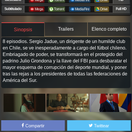
Mega
Torrent
MediaFire
Drive
Subtitulado
Full HD
Mega
Torrent
MediaFire
Drive
Trailers
Elenco completo
Sinopsis
8 episodios. Sergio Jadue, un dirigente de un humilde club
en Chile, se ve inesperadamente a cargo del fútbol chileno.
Embriagado de poder, se transformará en el protegido del
padrino Julio Grondona y la llave del FBI para desbaratar el
mayor esquema de corrupción del deporte mundial, y poner
tras las rejas a los presidentes de todas las federaciones de
América del Sur.
Compartir
Twittear